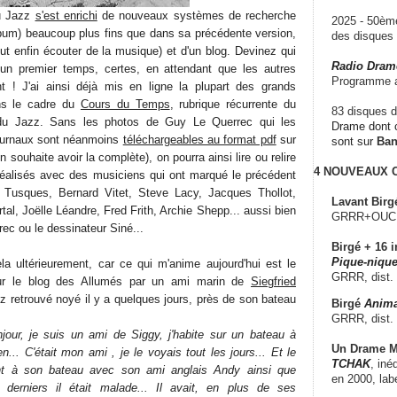
du Jazz
s'est enrichi
de nouveaux systèmes de recherche
2025 - 50è
album) beaucoup plus fins que dans sa précédente version,
des disque
t enfin écouter de la musique) et d'un blog. Devinez qui
Radio Dram
 un premier temps, certes, en attendant que les autres
Programme a
nt ! J'ai ainsi déjà mis en ligne la plupart des grands
ans le cadre du
Cours du Temps
, rubrique récurrente du
83 disques d
du Jazz. Sans les photos de Guy Le Querrec qui les
Drame dont c
ournaux sont néanmoins
téléchargeables au format pdf
sur
sont sur
Ba
n souhaite avoir la complète), on pourra ainsi lire ou relire
4 NOUVEAUX
 réalisés avec des musiciens qui ont marqué le précédent
s Tusques, Bernard Vitet, Steve Lacy, Jacques Thollot,
Lavant Birg
tal, Joëlle Léandre, Fred Frith, Archie Shepp... aussi bien
GRRR+OUCH!,
ec ou le dessinateur Siné...
Birgé + 16 i
Pique-nique
la ultérieurement, car ce qui m'anime aujourd'hui est le
GRRR, dist.
ur le blog des Allumés par un ami marin de
Siegfried
zz retrouvé noyé il y a quelques jours, près de son bateau
Birgé
Anima
GRRR, dist.
jour, je suis un ami de Siggy, j'habite sur un bateau à
Un Drame Mu
... C'était mon ami , je le voyais tout les jours... Et le
TCHAK
, iné
t à son bateau avec son ami anglais Andy ainsi que
en 2000, lab
 derniers il était malade... Il avait, en plus de ses