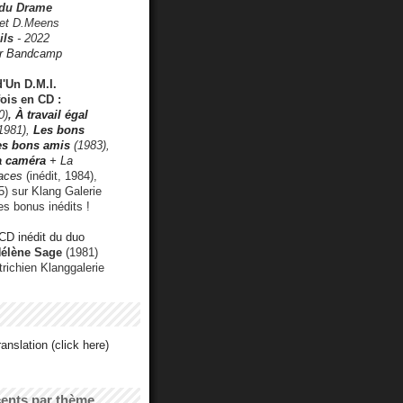
 du Drame
 et D.Meens
ils
- 2022
r Bandcamp
d'Un D.M.I.
fois en CD :
0)
,
À travail égal
1981),
Les bons
les bons amis
(1983),
a caméra
+ La
faces
(inédit, 1984),
) sur Klang Galerie
es bonus inédits !
CD inédit du duo
Hélène Sage
(1981)
utrichien Klanggalerie
anslation (click here)
cents par thème