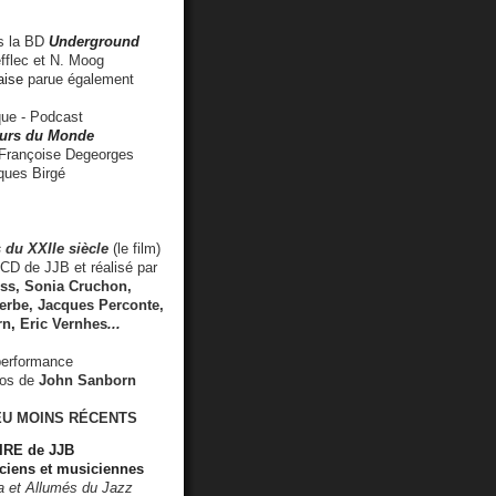
 la BD
Underground
fflec et N. Moog
aise
parue également
e - Podcast
rs du Monde
rançoise Degeorges
ues Birgé
 du XXIIe siècle
(le film)
CD de JJB et réalisé par
s, Sonia Cruchon,
rbe, Jacques Perconte,
rn
,
Eric Vernhes
...
performance
éos de
John Sanborn
EU MOINS RÉCENTS
RE de JJB
ciens et musiciennes
ra et Allumés du Jazz