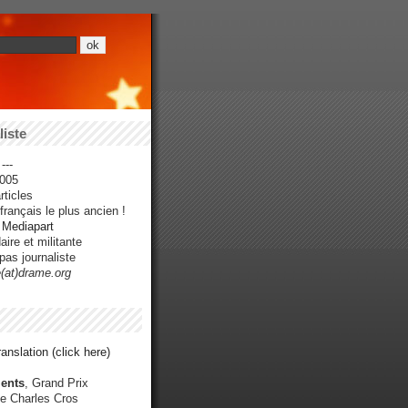
iste
---
005
ticles
rançais le plus ancien !
r Mediapart
ire et militante
pas journaliste
e(at)drame.org
anslation (click here)
ents
, Grand Prix
e Charles Cros