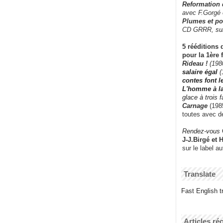
Reformation
avec F.Gorgé
Plumes et po
CD GRRR,
su
5 rééditions 
pour la 1ère 
Rideau !
(198
salaire égal
(
contes font 
L'homme à l
glace à trois 
Carnage
(1985
toutes avec d
Rendez-vous
J-J.Birgé et 
sur le label a
Translate
Fast English tr
Articles ré