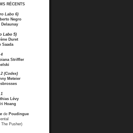
MS RÉCENTS
ro Labo 6)
berto Negro
 Delaunay
ro Labo 5)
lène Duret
e Saada
 4
iana Striffler
elski
2 (Codex)
nny Meteier
esbrosses
 1
thias Lévy
ri Hoang
ve
de
Poudingue
ental
. The Pusher)