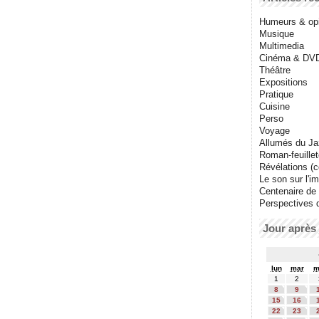
Humeurs & op
Musique
Multimedia
Cinéma & DV
Théâtre
Expositions
Pratique
Cuisine
Perso
Voyage
Allumés du J
Roman-feuille
Révélations (co
Le son sur l'i
Centenaire de
Perspectives 
Jour après 
lun
mar
m
1
2
8
9
15
16
22
23