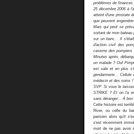
problèmes de finances i
25 décembre 2006 à l'
atteint d'une prostate d
que peuvent engendrer u
Mais qui peut se préva
sortant de mon bateau po
sur un banc... Il s'étai
d'action civil des po
caserne des pompiers 
Minutes après, débarqu
un malade ? Ouf Pimpon
est sale et en plus s'
gendarmerie... Cellule d
médecin et des soins !? 
SVP. Si vous le laissez
STRIKE ? Et on l'a retr
sans déranger... À bon 
Cette histoire est terrib
River, ou celle du b
parisien alors qu'il s
s'est récemment immolé
mort de ne pas avoir 