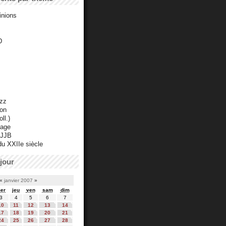
inions
D
azz
ton
ll.)
mage
 JJB
du XXIIe siècle
jour
«
janvier 2007
»
er
jeu
ven
sam
dim
3
4
5
6
7
10
11
12
13
14
17
18
19
20
21
24
25
26
27
28