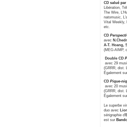
CD
salué par 
Libération, Té
The Wire, L'H
natomusic, L'a
Vital Weekly,
etc.
CD
Perspecti
avec
N.Chedm
A-T. Hoang, 
(MEG-AIMP, d
Double CD
P
avec 29 music
(GRRR, dist. L
Également su
CD
Pique-niq
avec 20 musi
(GRRR, dist. 
Également su
Le superbe vi
duo avec
Lion
sérigraphie d'
E
est sur
Band