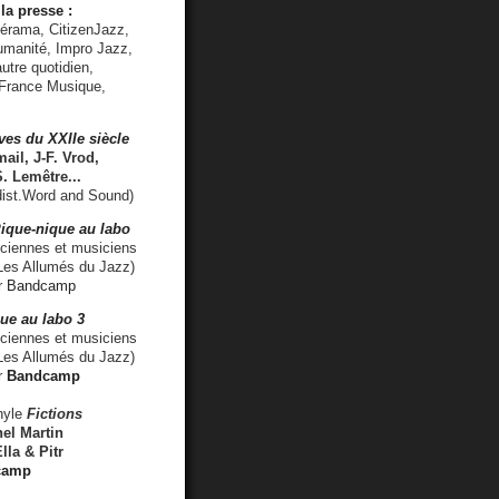
la presse :
lérama, CitizenJazz,
umanité, Impro Jazz,
utre quotidien,
 France Musique,
ves du XXIIe siècle
ail, J-F. Vrod,
S. Lemêtre
...
ist.Word and Sound)
ique-nique au labo
iennes et musiciens
es Allumés du Jazz)
r
Bandcamp
ue au labo 3
ciennes et musiciens
Les Allumés du Jazz)
r
Bandcamp
nyle
Fictions
el Martin
lla & Pitr
camp