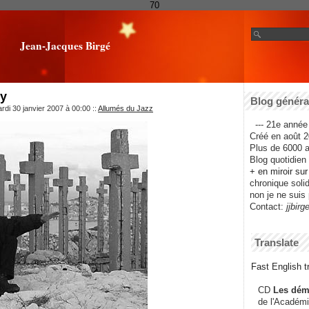
70
Jean-Jacques Birgé
gy
Blog général
rdi 30 janvier 2007 à 00:00
::
Allumés du Jazz
--- 21e année 
Créé en août 2
Plus de 6000 ar
Blog quotidien f
+ en miroir su
chronique solida
non je ne suis 
Contact:
jjbirg
Translate
Fast English tr
CD
Les dém
de l'Académi