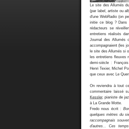
Le site des Allumés 
(par label, artiste ou 
d'une WebRadio (on peu
initie ce blog ? Dans
rédacteurs se réveille
entretiens réalisés d
Journal des Allumés 
accompagnaient (les j
le site des Allumés si o
les entretiens fleuves
demi-siècle : Françoi
Henri Texier, Michel Por
que ceux avec Le Querr
On reviendra à tout ce
commentaire laissé s
Kessler
, pianiste de ja
à La Grande Motte.
Fredo nous écrit :
Bon
quelques mètres du sien
raccompagnais souven
d'autres... Ces temps