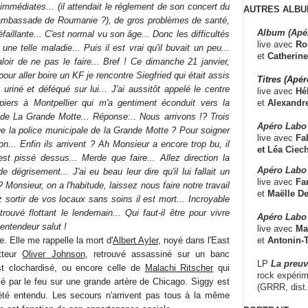
mmédiates... (il attendait le réglement de son concert du
AUTRES ALBU
ambassade de Roumanie ?), de gros problèmes de santé,
Album (Apé
éfaillante... C'est normal vu son âge... Donc les difficultés
live avec
Ro
ne telle maladie... Puis il est vrai qu'il buvait un peu...
et
Catherine
loir de ne pas le faire... Bref ! Ce dimanche 21 janvier,
ur aller boire un KF je rencontre Siegfried qui était assis
Titres (Apé
t uriné et déféqué sur lui... J'ai aussitôt appelé le centre
live avec
Hé
et
Alexandr
mpiers à Montpellier qui m'a gentiment éconduit vers la
de La Grande Motte... Réponse:.. Nous arrivons !? Trois
Apéro Labo
e la police municipale de la Grande Motte ? Pour soigner
live avec
Fab
... Enfin ils arrivent ? Ah Monsieur a encore trop bu, il
et
Léa Ciech
est pissé dessus... Merde que faire... Allez direction la
Apéro Labo 
e dégrisement... J'ai eu beau leur dire qu'il lui fallait un
live avec
Fa
Monsieur, on a l'habitude, laissez nous faire notre travail
et
Maëlle D
 sortir de vos locaux sans soins il est mort... Incroyable
ouvé flottant le lendemain... Qui faut-il être pour vivre
Apéro Labo
entendeur salut !
live avec
Ma
et
Antonin-T
le. Elle me rappelle la mort d'
Albert Ayler
, noyé dans l'East
atteur
Oliver Johnson
, retrouvé assassiné sur un banc
LP
La preu
'est clochardisé, ou encore celle de
Malachi Ritscher
qui
rock expérim
 par le feu sur une grande artère de Chicago. Siggy est
(GRRR, dist
été entendu. Les secours n'arrivent pas tous à la même