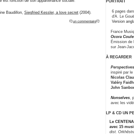
vie est fonction de son appartenance sociale.
PORTRAIT
6 pages dans
ine Baudillon,
Siegfried Kessler, a love secret
(2004).
d'A. Le Gouë
Version angl
un commentaire
France Musiqu
Ocora Couleu
Émission de F
sur Jean-Jacq
À REGARDER
Perspectives
inspiré par le 
Nicolas Claus
Valéry Faidhe
John Sanbo
Nonselves
, 
avec les vid
LP & CD
UN P
Le CENTENAI
avec 15 musi
dist. Orkhêst