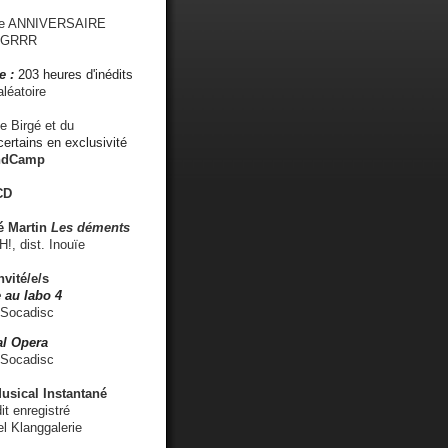
me ANNIVERSAIRE
s GRRR
e :
203 heures d'inédits
léatoire
e Birgé et du
ertains en exclusivité
ndCamp
CD
é
Martin
Les déments
 dist. Inouïe
nvité/e/s
 au labo 4
 Socadisc
l Opera
 Socadisc
sical Instantané
dit enregistré
el Klanggalerie