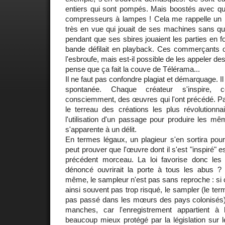
entiers qui sont pompés. Mais boostés avec que
compresseurs à lampes ! Cela me rappelle un m
très en vue qui jouait de ses machines sans qu
pendant que ses sbires jouaient les parties en 
bande défilait en playback. Ces commerçants on
l'esbroufe, mais est-il possible de les appeler 
pense que ça fait la couve de Télérama...
Il ne faut pas confondre plagiat et démarquage. Il
spontanée. Chaque créateur s'inspire,
consciemment, des œuvres qui l'ont précédé. Pat
le terreau des créations les plus révolutionna
l'utilisation d'un passage pour produire les mêm
s'apparente à un délit.
En termes légaux, un plagieur s'en sortira pour
peut prouver que l'œuvre dont il s'est "inspiré" 
précédent morceau. La loi favorise donc les
dénoncé ouvrirait la porte à tous les abus ? 
même, le sampleur n'est pas sans reproche : si 
ainsi souvent pas trop risqué, le sampler (le term
pas passé dans les mœurs des pays colonisés) 
manches, car l'enregistrement appartient à l
beaucoup mieux protégé par la législation sur le