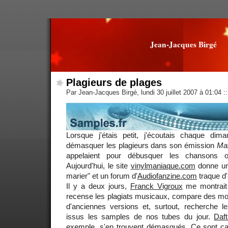
Jean-Jacques Birgé
Plagieurs de plages
Par Jean-Jacques Birgé, lundi 30 juillet 2007 à 01:04
::
Lorsque j'étais petit, j'écoutais chaque di
démasquer les plagieurs dans son émission
Mar
appelaient pour débusquer les chansons or
Aujourd'hui, le site
vinylmaniaque.com
donne un
marier" et un forum d'
Audiofanzine.com
traque d
Il y a deux jours,
Franck Vigroux
me montrait
recense les plagiats musicaux, compare des m
d'anciennes versions et, surtout, recherche 
issus les samples de nos tubes du jour.
Daf
exemple, s'en trouvent démasqués. Ce sont c