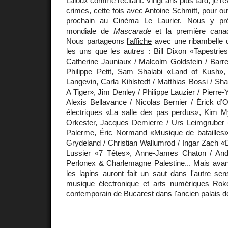
Laloux comme récitant. Vingt ans plus tard, je re
crimes, cette fois avec
Antoine Schmitt
, pour ou
prochain au Cinéma Le Laurier. Nous y pré
mondiale de
Mascarade
et la première can
Nous partageons
l'affiche
avec une ribambelle d'
les uns que les autres : Bill Dixon «Tapestrie
Catherine Jauniaux / Malcolm Goldstein / Barre 
Philippe Petit, Sam Shalabi «Land of Kush»,
Langevin, Carla Kihlstedt / Matthias Bossi / S
A Tiger», Jim Denley / Philippe Lauzier / Pierre
Alexis Bellavance / Nicolas Bernier / Érick d’O
électriques «La salle des pas perdus», Kim 
Orkester, Jacques Demierre / Urs Leimgruber
Palerme, Éric Normand «Musique de batailles»,
Grydeland / Christian Wallumrod / Ingar Zach «
Lussier «7 Têtes», Anne-James Chaton / An
Perlonex & Charlemagne Palestine... Mais avant 
les lapins auront fait un saut dans l'autre sen
musique électronique et arts numériques Rok
contemporain de Bucarest dans l'ancien palais 