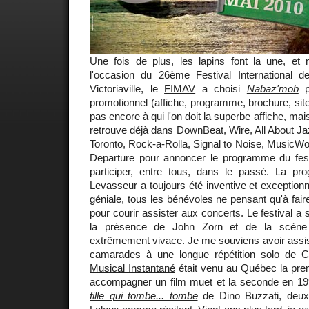
Une fois de plus, les lapins font la une, e
l'occasion du 26ème Festival International 
Victoriaville, le
FIMAV
a choisi
Nabaz'mob
po
promotionnel (affiche, programme, brochure, site
pas encore à qui l'on doit la superbe affiche, ma
retrouve déjà dans DownBeat, Wire, All About J
Toronto, Rock-a-Rolla, Signal to Noise, MusicWor
Departure pour annoncer le programme du festiv
participer, entre tous, dans le passé. La p
Levasseur a toujours été inventive et exceptionn
géniale, tous les bénévoles ne pensant qu'à faire 
pour courir assister aux concerts. Le festival a
la présence de John Zorn et de la scène
extrêmement vivace. Je me souviens avoir assi
camarades à une longue répétition solo de C
Musical Instantané
était venu au Québec la prem
accompagner un film muet et la seconde en 1
fille qui tombe... tombe
de Dino Buzzati, deux 