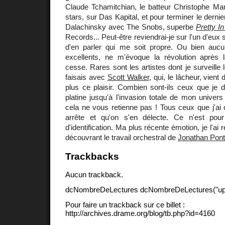
Claude Tchamitchian, le batteur Christophe Marg
stars, sur Das Kapital, et pour terminer le dern
Dalachinsky avec The Snobs, superbe
Pretty I
Records... Peut-être reviendrai-je sur l'un d'eux 
d'en parler qui me soit propre. Ou bien aucu
excellents, ne m'évoque la révolution après 
cesse. Rares sont les artistes dont je surveille
faisais avec
Scott Walker
, qui, le lâcheur, vient
plus ce plaisir. Combien sont-ils ceux que je d
platine jusqu'à l'invasion totale de mon univer
cela ne vous retienne pas ! Tous ceux que j'ai c
arrête et qu'on s'en délecte. Ce n'est pou
d'identification. Ma plus récente émotion, je l'ai 
découvrant le travail orchestral de
Jonathan Pont
Trackbacks
Aucun trackback.
dcNombreDeLectures dcNombreDeLectures("upd
Pour faire un trackback sur ce billet :
http://archives.drame.org/blog/tb.php?id=4160