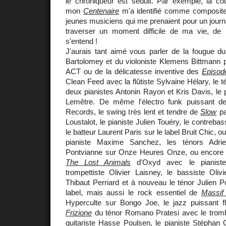
le chroniqueur est séduit. Par exemple, la co
mon
Centenaire
m'a identifié comme composite
jeunes musiciens qui me prenaient pour un journal
traverser un moment difficile de ma vie, de
s'entend !
J'aurais tant aimé vous parler de la fougue du 
Bartolomey et du violoniste Klemens Bittmann 
ACT ou de la délicatesse inventive des
Episod
Clean Feed avec la flûtiste Sylvaine Hélary, le 
deux pianistes Antonin Rayon et Kris Davis, le 
Lemêtre. De même l'électro funk puissant 
Records, le swing très lent et tendre de
Slow
pa
Loustalot, le pianiste Julien Touéry, le contreba
le batteur Laurent Paris sur le label Bruit Chic, o
pianiste Maxime Sanchez, les ténors Adri
Pontvianne sur Onze Heures Onze, ou encore 
The Lost Animals
d'Oxyd avec le pianiste
trompettiste Olivier Laisney, le bassiste Olivi
Thibaut Perriard et à nouveau le ténor Julien 
label, mais aussi le rock essentiel de
Massif
Hyperculte sur Bongo Joe, le jazz puissant fl
Frizione
du ténor Romano Pratesi avec le trombo
guitariste Hasse Poulsen, le pianiste Stéphan O