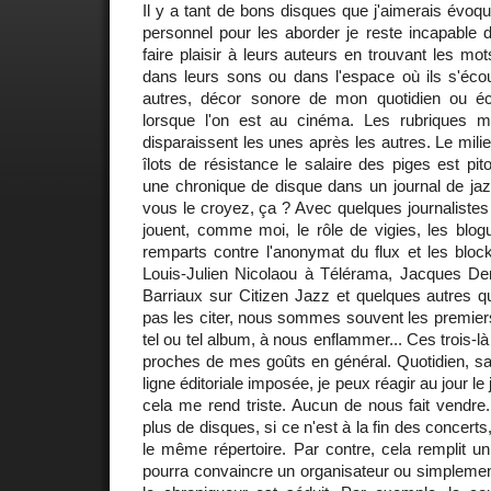
Il y a tant de bons disques que j'aimerais évoq
personnel pour les aborder je reste incapable d'
faire plaisir à leurs auteurs en trouvant les mots
dans leurs sons ou dans l'espace où ils s'écou
autres, décor sonore de mon quotidien ou é
lorsque l'on est au cinéma. Les rubriques m
disparaissent les unes après les autres. Le milie
îlots de résistance le salaire des piges est pit
une chronique de disque dans un journal de jaz
vous le croyez, ça ? Avec quelques journalistes 
jouent, comme moi, le rôle de vigies, les blog
remparts contre l'anonymat du flux et les bloc
Louis-Julien Nicolaou à Télérama, Jacques Deni
Barriaux sur Citizen Jazz et quelques autres q
pas les citer, nous sommes souvent les premiers 
tel ou tel album, à nous enflammer... Ces trois-
proches de mes goûts en général. Quotidien, sa
ligne éditoriale imposée, je peux réagir au jour le 
cela me rend triste. Aucun de nous fait vendre
plus de disques, si ce n'est à la fin des concerts
le même répertoire. Par contre, cela remplit u
pourra convaincre un organisateur ou simplemen