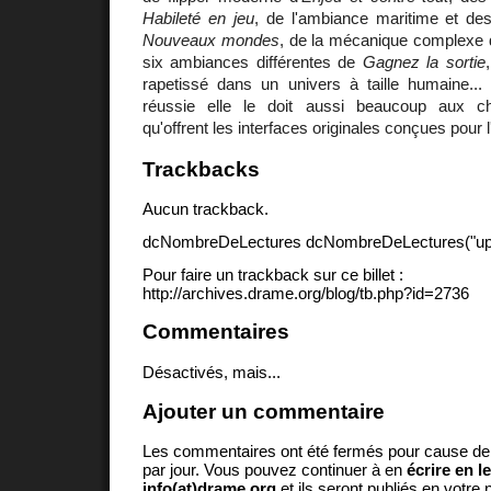
Habileté en jeu
, de l'ambiance maritime et des
Nouveaux mondes
, de la mécanique complexe
six ambiances différentes de
Gagnez la sortie
rapetissé dans un univers à taille humaine... 
réussie elle le doit aussi beaucoup aux c
qu'offrent les interfaces originales conçues pour 
Trackbacks
Aucun trackback.
dcNombreDeLectures dcNombreDeLectures("upd
Pour faire un trackback sur ce billet :
http://archives.drame.org/blog/tb.php?id=2736
Commentaires
Désactivés, mais...
Ajouter un commentaire
Les commentaires ont été fermés pour cause d
par jour. Vous pouvez continuer à en
écrire en l
info(at)drame.org
et ils seront publiés en votr