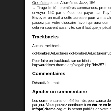
Orkhêstra
et Les Allumés du Jazz, 15€
→ Tirage limité : premières commandes, premier
envoyer 15€ par chèque ou payer par Pay
Envoyez un mail à
cette adresse
pour la marche
passez par votre disquaire favori qui aura co
cela va souvent aussi vite, car il faut que je péda
Trackbacks
Aucun trackback.
dcNombreDeLectures dcNombreDeLectures("upd
Pour faire un trackback sur ce billet :
http://archives.drame.org/blog/tb.php?id=3571
Commentaires
Désactivés, mais...
Ajouter un commentaire
Les commentaires ont été fermés pour cause d
par jour. Vous pouvez continuer à en
écrire en l
info(at)drame.org
et ils seront publiés en votr