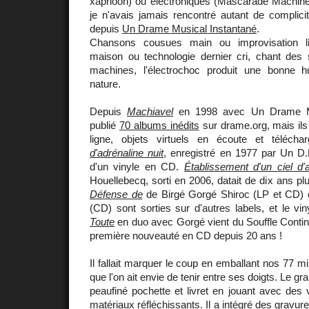
xaphoon) ou électroniques (Mascarade Machine,
je n'avais jamais rencontré autant de complic
depuis
Un Drame Musical Instantané
.
Chansons cousues main ou improvisation lib
maison ou technologie dernier cri, chant des 
machines, l'électrochoc produit une bonne 
nature.
Depuis
Machiavel
en 1998 avec Un Drame Mus
publié
70 albums inédits
sur drame.org, mais ils
ligne, objets virtuels en écoute et télécha
d'adrénaline nuit
, enregistré en 1977 par Un D.M
d'un vinyle en CD.
Établissement d'un ciel d'
Houellebecq, sorti en 2006, datait de dix ans plu
Défense de
de Birgé Gorgé Shiroc (LP et CD)
(CD) sont sorties sur d'autres labels, et le vi
Toute
en duo avec Gorgé vient du Souffle Contin
première nouveauté en CD depuis 20 ans !
Il fallait marquer le coup en emballant nos 77 m
que l'on ait envie de tenir entre ses doigts. Le gr
peaufiné pochette et livret en jouant avec des 
matériaux réfléchissants. Il a intégré des gravu