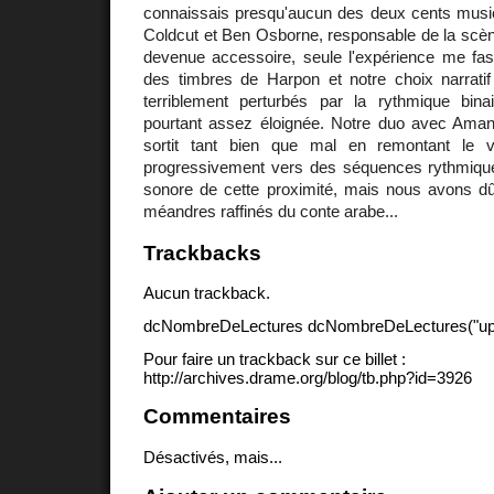
connaissais presqu'aucun des deux cents musici
Coldcut et Ben Osborne, responsable de la scèn
devenue accessoire, seule l'expérience me fascin
des timbres de Harpon et notre choix narrat
terriblement perturbés par la rythmique bin
pourtant assez éloignée. Notre duo avec Ama
sortit tant bien que mal en remontant le 
progressivement vers des séquences rythmiques
sonore de cette proximité, mais nous avons d
méandres raffinés du conte arabe...
Trackbacks
Aucun trackback.
dcNombreDeLectures dcNombreDeLectures("upd
Pour faire un trackback sur ce billet :
http://archives.drame.org/blog/tb.php?id=3926
Commentaires
Désactivés, mais...