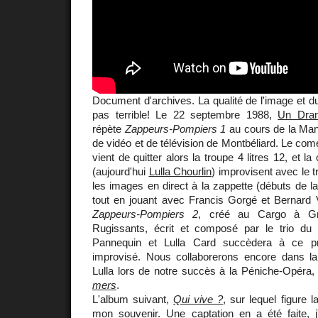
Document d'archives. La qualité de l'image et du
pas terrible! Le 22 septembre 1988,
Un Dram
répète
Zappeurs-Pompiers 1
au cours de la Mani
de vidéo et de télévision de Montbéliard. Le co
vient de quitter alors la troupe 4 litres 12, et l
(aujourd'hui
Lulla Chourlin
) improvisent avec le 
les images en direct à la zappette (débuts de la t
tout en jouant avec Francis Gorgé et Bernard V
Zappeurs-Pompiers 2
, créé au Cargo à Gr
Rugissants, écrit et composé par le trio d
Pannequin et Lulla Card succèdera à ce pr
improvisé. Nous collaborerons encore dans l
Lulla lors de notre succès à la Péniche-Opéra
mers
.
L'album suivant,
Qui vive ?
, sur lequel figure
mon souvenir. Une captation en a été faite, j'