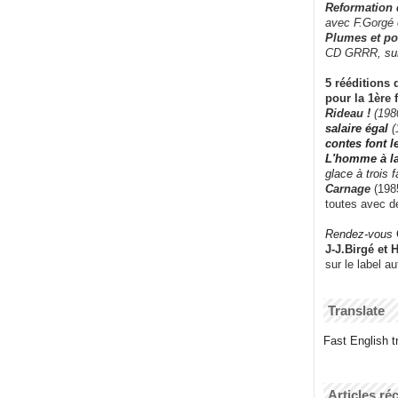
Reformation
avec F.Gorgé
Plumes et po
CD GRRR,
su
5 rééditions 
pour la 1ère 
Rideau !
(198
salaire égal
(
contes font 
L'homme à l
glace à trois 
Carnage
(1985
toutes avec d
Rendez-vous
J-J.Birgé et 
sur le label a
Translate
Fast English tr
Articles ré