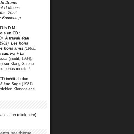
 du Drame
 et D.Meens
ils
- 2022
r Bandcamp
d'Un D.M.I.
fois en CD :
0)
,
À travail égal
1981),
Les bons
les bons amis
(1983),
a caméra
+ La
faces
(inédit, 1984),
) sur Klang Galerie
es bonus inédits !
CD inédit du duo
Hélène Sage
(1981)
utrichien Klanggalerie
anslation (click here)
cents par thème