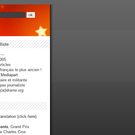
iste
---
005
ticles
rançais le plus ancien !
r Mediapart
ire et militante
pas journaliste
e(at)drame.org
anslation (click here)
ents
, Grand Prix
e Charles Cros