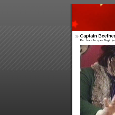
Captain Beefhe
Par Jean-Jacques Birgé, je