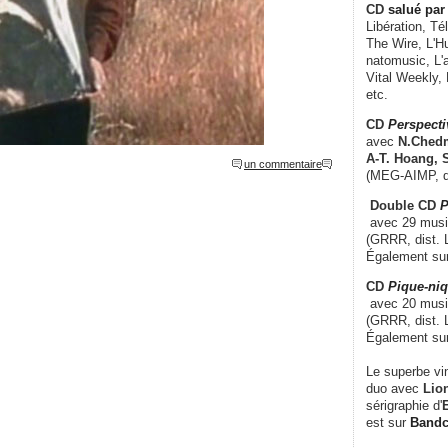
CD
salué par 
Libération, Té
The Wire, L'H
natomusic, L'a
Vital Weekly,
etc.
CD
Perspecti
avec
N.Chedm
A-T. Hoang, 
un commentaire
(MEG-AIMP, d
Double CD
P
avec 29 music
(GRRR, dist. L
Également su
CD
Pique-niq
avec 20 musi
(GRRR, dist. 
Également su
Le superbe vi
duo avec
Lion
sérigraphie d'
E
est sur
Band