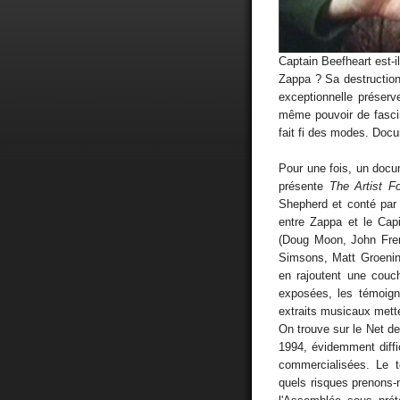
Captain Beefheart est-i
Zappa ? Sa destruction
exceptionnelle préserv
même pouvoir de fascin
fait fi des modes. Docu
Pour une fois, un docu
présente
The Artist F
Shepherd et conté par 
entre Zappa et le Cap
(Doug Moon, John Fren
Simsons, Matt Groenin
en rajoutent une couch
exposées, les témoign
extraits musicaux mette
On trouve sur le Net d
1994, évidemment diffic
commercialisées. Le té
quels risques prenons-n