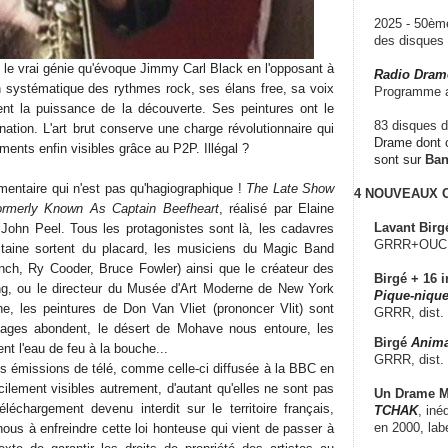
2025 - 50è
des disque
l le vrai génie qu'évoque Jimmy Carl Black en l'opposant à
Radio Dram
 systématique des rythmes rock, ses élans free, sa voix
Programme a
ent la puissance de la découverte. Ses peintures ont le
83 disques d
ation. L'art brut conserve une charge révolutionnaire qui
Drame dont c
ments enfin visibles grâce au P2P. Illégal ?
sont sur
Ba
mentaire qui n'est pas qu'hagiographique !
The Late Show
4 NOUVEAUX
ormerly Known As Captain Beefheart
, réalisé par Elaine
Lavant Birg
John Peel. Tous les protagonistes sont là, les cadavres
GRRR+OUCH!,
itaine sortent du placard, les musiciens du Magic Band
ch, Ry Cooder, Bruce Fowler) ainsi que le créateur des
Birgé + 16 i
g, ou le directeur du Musée d'Art Moderne de New York
Pique-nique
e, les peintures de Don Van Vliet (prononcer Vlit) sont
GRRR, dist.
ages abondent, le désert de Mohave nous entoure, les
Birgé
Anima
nt l'eau de feu à la bouche...
GRRR, dist.
es émissions de télé, comme celle-ci diffusée à la BBC en
ilement visibles autrement, d'autant qu'elles ne sont pas
Un Drame Mu
léchargement devenu interdit sur le territoire français,
TCHAK
, iné
en 2000, lab
ous à enfreindre cette loi honteuse qui vient de passer à