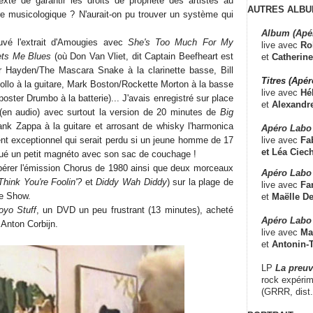
xte de garantir les droits de propriété des artistes au
AUTRES ALBU
e musicologique ? N'aurait-on pu trouver un système qui
Album (Apé
ouvé l'extrait d'Amougies avec
She's Too Much For My
live avec
Ro
ts Me Blues
(où Don Van Vliet, dit Captain Beefheart est
et
Catherine
 Hayden/The Mascara Snake à la clarinette basse, Bill
Titres (Apé
ollo à la guitare, Mark Boston/Rockette Morton à la basse
live avec
Hé
oster Drumbo à la batterie)... J'avais enregistré sur place
et
Alexandr
rt (en audio) avec surtout la version de 20 minutes de
Big
nk Zappa à la guitare et arrosant de whisky l'harmonica
Apéro Labo
live avec
Fab
nt exceptionnel qui serait perdu si un jeune homme de 17
et
Léa Ciech
ué un petit magnéto avec son sac de couchage !
pérer l'émission Chorus de 1980 ainsi que deux morceaux
Apéro Labo 
ink You're Foolin'?
et
Diddy Wah Diddy
) sur la plage de
live avec
Fa
ke Show.
et
Maëlle D
yo Stuff
, un DVD un peu frustrant (13 minutes), acheté
Apéro Labo
r Anton Corbijn.
live avec
Ma
et
Antonin-T
LP
La preu
rock expérim
(GRRR, dist