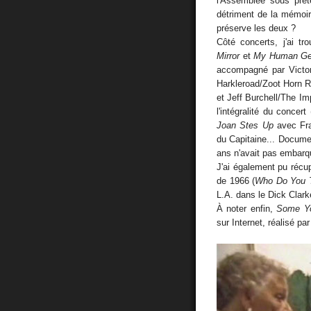
l'Assemblée sous préte
détriment de la mémoir
préserve les deux ?
Côté concerts, j'ai tr
Mirror
et
My Human Ge
accompagné par Victor
Harkleroad/Zoot Horn R
et Jeff Burchell/The Imp
l'intégralité du conce
Joan Stes Up
avec Fra
du Capitaine... Docume
ans n'avait pas embarq
J'ai également pu récu
de 1966 (
Who Do You Th
L.A. dans le Dick Clar
À noter enfin,
Some Yo
sur Internet, réalisé pa