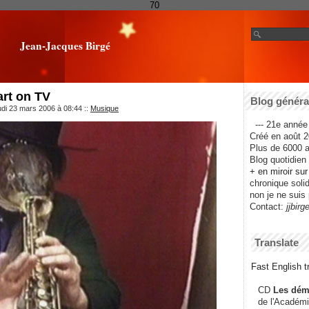
70
Jean-Jacques Birgé
art on TV
Blog général
udi 23 mars 2006 à 08:44
::
Musique
--- 21e année 
Créé en août 2
Plus de 6000 ar
Blog quotidien f
+ en miroir su
chronique solida
non je ne suis 
Contact:
jjbirg
Translate
Fast English tr
CD
Les dém
de l'Académi