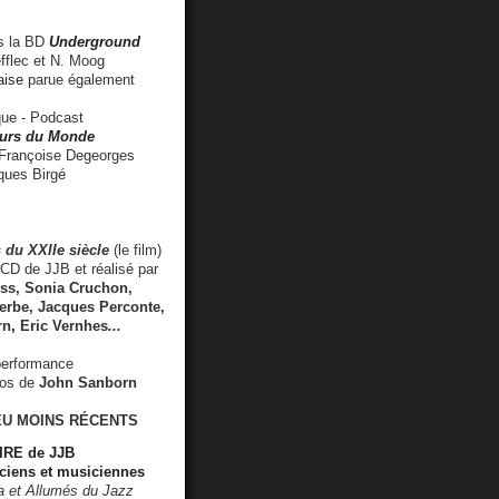
 la BD
Underground
fflec et N. Moog
aise
parue également
e - Podcast
rs du Monde
rançoise Degeorges
ues Birgé
 du XXIIe siècle
(le film)
CD de JJB et réalisé par
s, Sonia Cruchon,
rbe, Jacques Perconte,
rn
,
Eric Vernhes
...
performance
éos de
John Sanborn
EU MOINS RÉCENTS
RE de JJB
ciens et musiciennes
ra et Allumés du Jazz