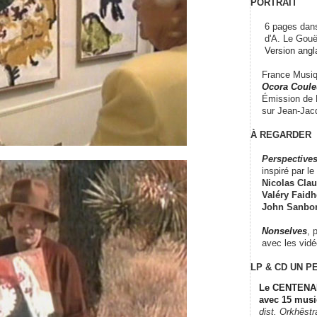
PORTRAIT
6 pages dans
d'A. Le Gouë
Version angl
France Musiqu
Ocora Couleu
Émission de F
sur Jean-Jacq
À REGARDER
Perspectives
inspiré par le 
Nicolas Claus
Valéry Faidhe
John Sanbo
Nonselves
, 
avec les vid
LP & CD
UN P
Le CENTENAI
avec 15 musi
dist. Orkhêst