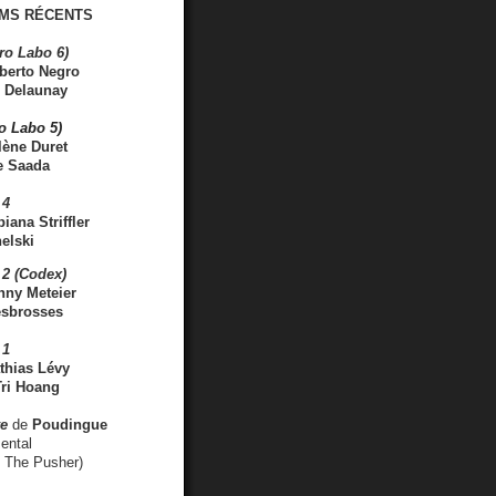
MS RÉCENTS
ro Labo 6)
berto Negro
 Delaunay
ro Labo 5)
lène Duret
e Saada
 4
iana Striffler
elski
2 (Codex)
nny Meteier
esbrosses
 1
thias Lévy
ri Hoang
ve
de
Poudingue
ental
. The Pusher)