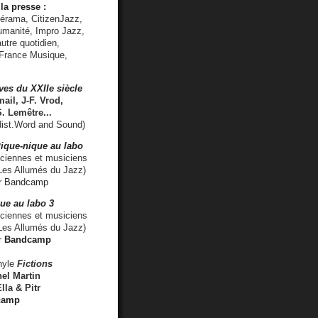
la presse :
lérama, CitizenJazz,
umanité, Impro Jazz,
utre quotidien,
 France Musique,
ves du XXIIe siècle
ail, J-F. Vrod,
S. Lemêtre
...
ist.Word and Sound)
ique-nique au labo
iennes et musiciens
es Allumés du Jazz)
r
Bandcamp
ue au labo 3
ciennes et musiciens
Les Allumés du Jazz)
r
Bandcamp
nyle
Fictions
el Martin
lla & Pitr
camp