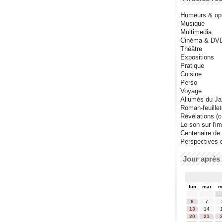
Humeurs & op
Musique
Multimedia
Cinéma & DV
Théâtre
Expositions
Pratique
Cuisine
Perso
Voyage
Allumés du J
Roman-feuille
Révélations (co
Le son sur l'i
Centenaire de
Perspectives 
Jour après 
lun
mar
m
6
7
13
14
20
21