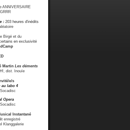
me ANNIVERSAIRE
s GRRR
e :
203 heures d'inédits
léatoire
e Birgé et du
ertains en exclusivité
ndCamp
CD
é
Martin
Les déments
 dist. Inouïe
nvité/e/s
 au labo 4
 Socadisc
l Opera
 Socadisc
sical Instantané
dit enregistré
el Klanggalerie