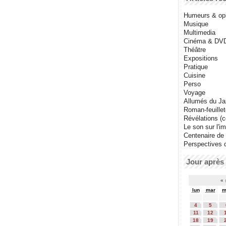
Humeurs & op
Musique
Multimedia
Cinéma & DV
Théâtre
Expositions
Pratique
Cuisine
Perso
Voyage
Allumés du J
Roman-feuille
Révélations (co
Le son sur l'i
Centenaire de
Perspectives 
Jour après 
«
lun
mar
m
4
5
11
12
18
19