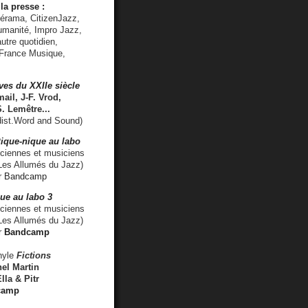
la presse :
lérama, CitizenJazz,
umanité, Impro Jazz,
utre quotidien,
 France Musique,
ves du XXIIe siècle
ail, J-F. Vrod,
S. Lemêtre
...
ist.Word and Sound)
ique-nique au labo
iennes et musiciens
es Allumés du Jazz)
r
Bandcamp
ue au labo 3
ciennes et musiciens
Les Allumés du Jazz)
r
Bandcamp
nyle
Fictions
el Martin
lla & Pitr
camp