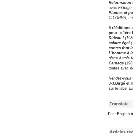
Reformation
avec F.Gorgé
Plumes et po
CD GRRR,
su
5 rééditions 
pour la 1ère 
Rideau !
(198
salaire égal
(
contes font 
L'homme à l
glace à trois 
Carnage
(1985
toutes avec d
Rendez-vous
J-J.Birgé et 
sur le label a
Translate
Fast English tr
Articles ré