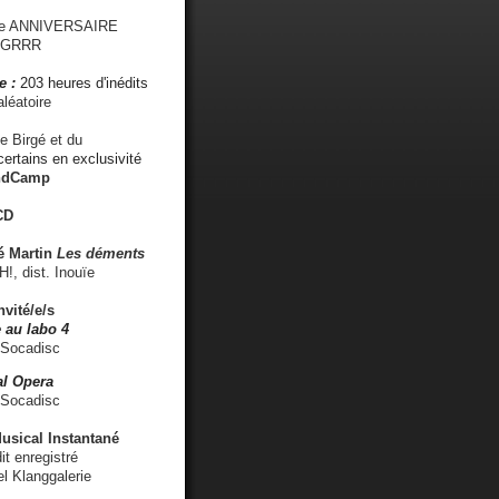
me ANNIVERSAIRE
s GRRR
e :
203 heures d'inédits
léatoire
e Birgé et du
ertains en exclusivité
ndCamp
CD
é
Martin
Les déments
 dist. Inouïe
nvité/e/s
 au labo 4
 Socadisc
l Opera
 Socadisc
sical Instantané
dit enregistré
el Klanggalerie