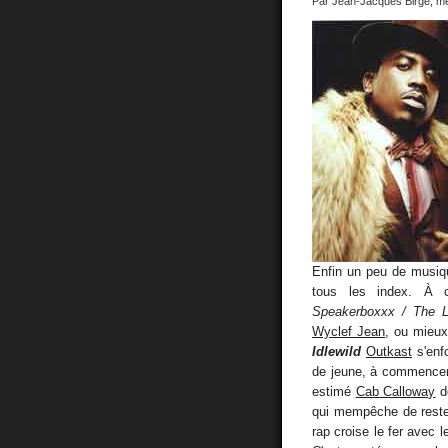
Par Jean-Jacques Birgé, m
Enfin un peu de musiq
tous les index. À c
Speakerboxxx / The 
Wyclef Jean
, ou mieu
Idlewild
Outkast
s'enfo
de jeune, à commencer
estimé
Cab Calloway
do
qui mempêche de rester
rap croise le fer avec 