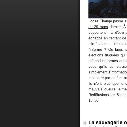
Loose Change
passe su
du 29 mars
dernier. 
supportent mal d'être p
échappé en tentant de l
elle finalement tribut
l'informe ? Ou bien, 
élections truquées qui 
prétendues armes de de
vous qu'ils admettrai
simplement l'informati
rencontré par ce film a
ils n'ont plus que le
mauvais joueurs, le mei
Rediffusions les 8 se
13h30.
La sauvagerie o