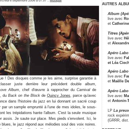
ercredi 6 septembre 2006 à 07:57
::
Musique
AUTRES ALBU
Album (Apé
live avec
Ro
et
Catherine
Titres (Apé
live avec
Hé
et
Alexandr
Apéro Labo
live avec
Fab
et
Léa Ciech
Apéro Labo 
live avec
Fa
ue ! Des disques comme je les aime, surprise garantie à
et
Maëlle D
lasser juste derrière leur précédent double album,
Love Album
, chef d'œuvre à rapprocher du
Carnival
de
Apéro Labo
x, du
Back on the Block
de
Quincy Jones
, parce qu'avec
live avec
Ma
et
Antonin-T
nce dans l'histoire du jazz en lui donnant un sacré coup
 par un sample emprunté à l'une de mes idoles, le sous-
LP
La preu
nt les trépidations hante l'album. C'est la seule musique
rock expérim
 assis. Je saute sur place. Mes pieds s'envolent. Ici, le
(GRRR, dist
le blues, le jazz répond aux mélodies soul des voix noires.