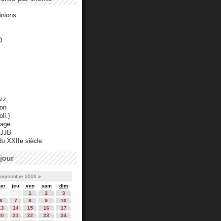
inions
D
azz
ton
ll.)
mage
 JJB
du XXIIe siècle
jour
septembre 2006
»
er
jeu
ven
sam
dim
1
2
3
6
7
8
9
10
13
14
15
16
17
20
21
22
23
24