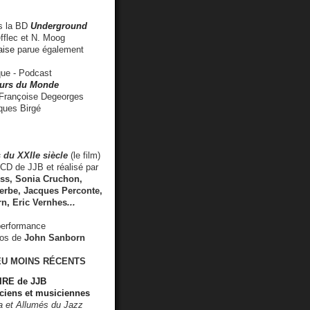
 la BD
Underground
fflec et N. Moog
aise
parue également
e - Podcast
rs du Monde
rançoise Degeorges
ues Birgé
 du XXIIe siècle
(le film)
CD de JJB et réalisé par
s, Sonia Cruchon,
rbe, Jacques Perconte,
rn
,
Eric Vernhes
...
performance
éos de
John Sanborn
EU MOINS RÉCENTS
RE de JJB
ciens et musiciennes
ra et Allumés du Jazz