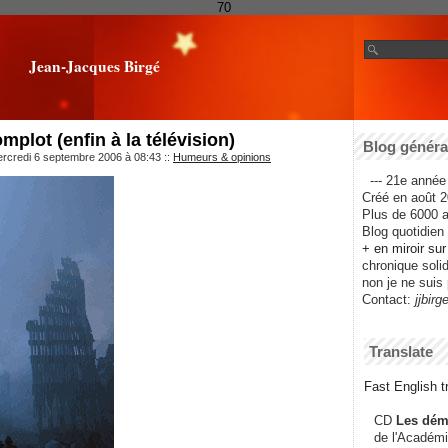
70
Jean-Jacques Birgé
mplot (enfin à la télévision)
Blog général
ercredi 6 septembre 2006 à 08:43
::
Humeurs & opinions
--- 21e année 
Créé en août 2
Plus de 6000 ar
Blog quotidien f
+ en miroir su
chronique solida
non je ne suis 
Contact:
jjbirg
Translate
Fast English tr
CD
Les dém
de l'Académi