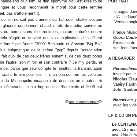
PORTRAIT
ande-son d'un film, le film éponyme d'où est tirée toute
ngue et vous redonnerait le moral pour cette rentrée
6 pages dans
nel, pas d'affolement !).
d'A. Le Gouë
où l'on ne sait pas vraiment qui fait quoi, shaker secoué
Version angl
s glaçons qui donnent chaud, effets de studio, cuivres en
s ou percussions électroniques, guitare saturée contre
France Musiqu
Ocora Couleu
 cela s'agite au service des voix explosives de la Great
Émission de F
e formé par Andre "3000" Benjamin et Antwan "Big Boi"
sur Jean-Jacq
plus énigmatique de la scène "pop" depuis l'association
fait quoi de ces deux frères ennemis, de ces deux potes
À REGARDER
e l'autre, son miroir et son contraire ? Je m'y perds, et
ance, parce que seul compte le résultat, la transmutation
Perspectives
inspiré par le 
e crains le pire pour leur film, un peu comme les velléités
Nicolas Claus
nce de Minneapolis incapable de dessiner un mouton. Si
Valéry Faidhe
per décevants, le hip hop de ces Blackbirds of 2006 est
John Sanbo
Nonselves
, 
aucun commentaire
avec les vid
LP & CD
UN P
Le CENTENAI
avec 15 musi
dist. Orkhêst