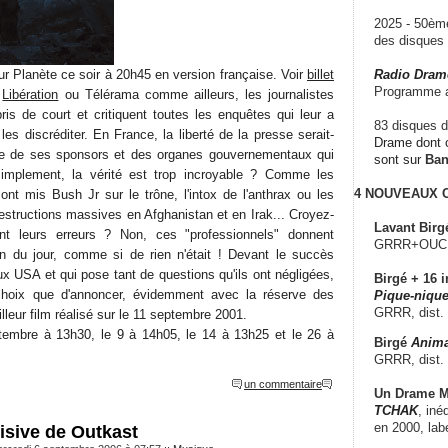
2025 - 50è
des disque
r Planète ce soir à 20h45 en version française. Voir
billet
Radio Dram
Programme a
À
Libération
ou Télérama comme ailleurs, les journalistes
ris de court et critiquent toutes les enquêtes qui leur a
83 disques d
es discréditer. En France, la liberté de la presse serait-
Drame dont c
aire de ses sponsors et des organes gouvernementaux qui
sont sur
Ba
simplement, la vérité est trop incroyable ? Comme les
4 NOUVEAUX
ont mis Bush Jr sur le trône, l'intox de l'anthrax ou les
structions massives en Afghanistan et en Irak... Croyez-
Lavant Birg
ent leurs erreurs ? Non, ces "professionnels" donnent
GRRR+OUCH!,
on du jour, comme si de rien n'était ! Devant le succès
ux USA et qui pose tant de questions qu'ils ont négligées,
Birgé + 16 i
 choix que d'annoncer, évidemment avec la réserve des
Pique-nique
GRRR, dist.
lleur film réalisé sur le 11 septembre 2001.
ptembre à 13h30, le 9 à 14h05, le 14 à 13h25 et le 26 à
Birgé
Anima
GRRR, dist.
un commentaire
Un Drame Mu
TCHAK
, iné
en 2000, lab
isive de Outkast