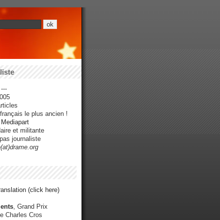
iste
---
005
ticles
rançais le plus ancien !
r Mediapart
ire et militante
pas journaliste
e(at)drame.org
anslation (click here)
ents
, Grand Prix
e Charles Cros