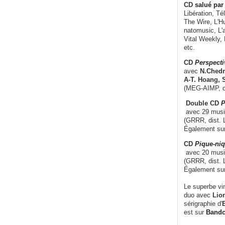
CD
salué par 
Libération, Té
The Wire, L'H
natomusic, L'a
Vital Weekly,
etc.
CD
Perspecti
avec
N.Chedm
A-T. Hoang, 
(MEG-AIMP, d
Double CD
P
avec 29 music
(GRRR, dist. L
Également su
CD
Pique-niq
avec 20 musi
(GRRR, dist. 
Également su
Le superbe vi
duo avec
Lion
sérigraphie d'
E
est sur
Band