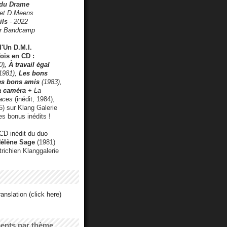
 du Drame
 et D.Meens
ils
- 2022
r Bandcamp
d'Un D.M.I.
fois en CD :
0)
,
À travail égal
1981),
Les bons
les bons amis
(1983),
a caméra
+ La
faces
(inédit, 1984),
) sur Klang Galerie
es bonus inédits !
CD inédit du duo
Hélène Sage
(1981)
utrichien Klanggalerie
anslation (click here)
cents par thème