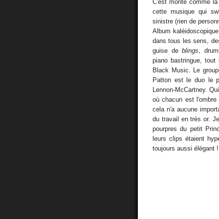
C'est monté comme la b
cette musique qui swi
sinistre (rien de person
Album kaléidoscopique 
dans tous les sens, de
guise de
blings
, drum
piano bastringue, tout
Black Music. Le group
Patton est le duo le 
Lennon-McCartney. Qui 
où chacun est l'ombre d
cela n'a aucune import
du travail en très or. J
pourpres du petit Pri
leurs clips étaient hy
toujours aussi élégant !