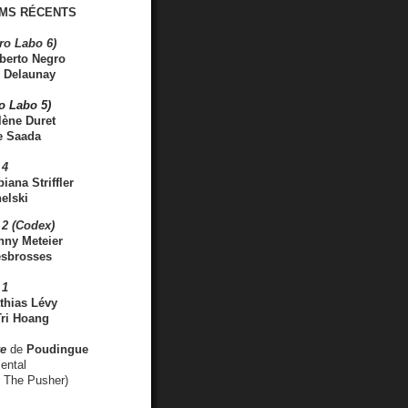
MS RÉCENTS
ro Labo 6)
berto Negro
 Delaunay
ro Labo 5)
lène Duret
e Saada
 4
iana Striffler
elski
2 (Codex)
nny Meteier
esbrosses
 1
thias Lévy
ri Hoang
ve
de
Poudingue
ental
. The Pusher)