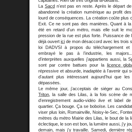
capitaines. Rien de très original là-dedans.
La
Sacd
n'est pas en reste. Après le départ de 
abandonné la création numérique au profit des
lourd de conséquences. La création coûte plus ch
Exit. Ce ne sont pas des manières. Quant à l
été en retard d'un métro, mais elle suit le 
pression de la rue est plus forte. Puissance de
déjà ouvert
ici
de mon désaccord avec les trois so
loi DADVSI à propos du téléchargement et d
embrayé le pas à l'industrie, les majors.
d'interprètes auxquelles j'appartiens aussi, la 
sont par contre battues pour la
licence glob
répressive et absurde, inadaptée à l'avenir qui 
d'autant plus intéressant aujourd'hui que les
dépassées.
Le même jour, j'acceptais de siéger au Conse
Triton
, la salle des Lilas, à la fois scène de 
d'enregistrement audio-vidéo
live
et label de 
quartier. Ça bouge. Ça se boboïse. Les candidats
viser plus loin, Romainville, Noisy-le-Sec, Fonten
mètres du métro Mairie des Lilas, le bout de la 
éclectique, le son est bon, la lumière aussi, j'y jo
demain, mais j'y travaille. Samedi, dernière ré