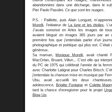
abandonnées dans une décharge, dans le sub
Pier Paolo Pasolini.
Ce que sont les nuages
.
P.S. : Paillette, puis Alain Longuet, m'appre
Morelli
, l'initiateur de
La lune et les étoiles
. L'u
J'avais sonorisé en Arles les images de tou
avaient blogué en images 365 jours par an d
première fois que j'entendais parler d'un journa
photographique et poétique qui plus est. C'éta
généreux.
Sa maman,
Monique Morelli
, avait chanté F
MacOrlan, Bruant, Villon... C'est elle qui interp
du PC de 1975 qui célébrait l'année de la femme.
avec Charlotte Latigrat pour Charles Bitsch. C'ét
j'entendais la chanson mise en musique par Ferr
Ubu, avait accueilli les deux chanteus
adolescence,
Brigitte Fontaine
et
Colette Magn
tard la chance d'enregistrer pour le projet
Urge
Blow Up
.