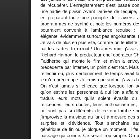
de récupérer. L'enregistrement s'est passé co
une partie de plaisir. Avant l'arrivée de l'équipe, 
en préparant toute une panoplie de claviers. 
programmes de synthé et note les numéros des
pourraient convenir à l'ambiance requise : 
élégante, évidemment surtout pas angoissante, ni
Je vais de plus en plus vite, comme on feuillet
bat les cartes, frrrrrrrout ! Un après-midi, j'avais
Richard Hamon
, le producteur-chef opérateur
Ch
Faidherbe
qui monte le film et m'en a envoy
précédente par Internet, un point c'est tout. Mais
réfléchir ou, plus certainement, le temps avait fa
je m'en préoccupe. Je crois que surtout j'avais 
On n'est jamais si efficace que lorsque l'on s
qu'on estime les personnes à qui l'on a affair
traduis leurs mots qu'ils soient évasifs ou 
réticences, leurs doutes, leurs enthousiasmes, 
ne sont pas si différents de ce qui tombe s
j'improvise la musique au fur et à mesure des
surprise et d'évidence. Tout s'enchaîne s
générique de fin où je bloque un moment. Il faut
passage qui coince. Ce serait trop simple. On p