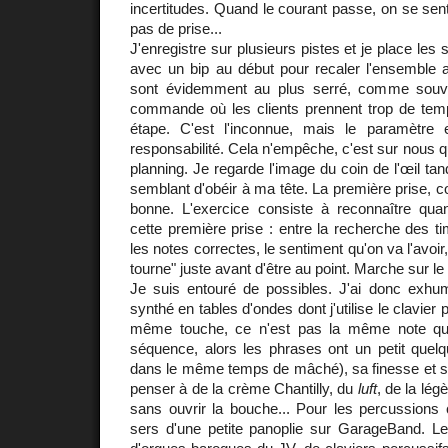
incertitudes. Quand le courant passe, on se sent
pas de prise...
J'enregistre sur plusieurs pistes et je place les
avec un bip au début pour recaler l'ensemble 
sont évidemment au plus serré, comme souv
commande où les clients prennent trop de tem
étape. C'est l'inconnue, mais le paramètre
responsabilité. Cela n'empêche, c'est sur nous q
planning. Je regarde l'image du coin de l'œil ta
semblant d'obéir à ma tête. La première prise, c
bonne. L'exercice consiste à reconnaître qu
cette première prise : entre la recherche des ti
les notes correctes, le sentiment qu'on va l'avoir, 
tourne" juste avant d'être au point. Marche sur le 
Je suis entouré de possibles. J'ai donc exh
synthé en tables d'ondes dont j'utilise le clavier p
même touche, ce n'est pas la même note qu
séquence, alors les phrases ont un petit quelq
dans le même temps de mâché), sa finesse et s
penser à de la crème Chantilly, du
luft
, de la lé
sans ouvrir la bouche... Pour les percussions
sers d'une petite panoplie sur GarageBand. L