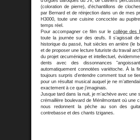
d'orgues baroques du JV, de claviers percussif
(coloration de pierre), d'échantillons de cloche
par Bernard et de réinjection dans un de mes 
H3000, toute une cuisine concoctée au pupitre
temps réel.
Pour accompagner ce film sur le
collège des 
toute la journée sur des œufs. Il s'agissait d
historique du passé, huit siècles en arrière (le 
et de proposer une lecture futuriste du travail arc
du projet œcuménique et intellectuel, évidemmen
dents avec des dissonnances "angoissan
automatiquement connotées variétoche. À la fin
toujours surpris d'entendre comment tout se tien
pour un résultat musical auquel je ne m'attenda
exactement à ce que j'imaginais.
Jusque tard dans la nuit, je m'achève avec une 
crémaillère boulevard de Ménilmontant où une c
nous redonnent la pêche au son des guita
contrebasse et des chants tziganes.