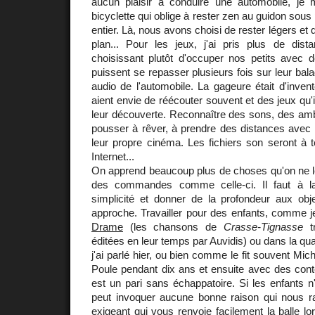
aucun plaisir à conduire une automobile, je 
bicyclette qui oblige à rester zen au guidon sous
entier. Là, nous avons choisi de rester légers et 
plan... Pour les jeux, j'ai pris plus de dis
choisissant plutôt d'occuper nos petits avec d
puissent se repasser plusieurs fois sur leur bal
audio de l'automobile. La gageure était d'inven
aient envie de réécouter souvent et des jeux qu'
leur découverte. Reconnaître des sons, des amb
pousser à rêver, à prendre des distances avec l
leur propre cinéma. Les fichiers son seront à 
Internet...
On apprend beaucoup plus de choses qu'on ne le c
des commandes comme celle-ci. Il faut à la
simplicité et donner de la profondeur aux obj
approche. Travailler pour des enfants, comme j
Drame
(les chansons de
Crasse-Tignasse
tr
éditées en leur temps par Auvidis) ou dans la q
j'ai parlé hier, ou bien comme le fit souvent Mich
Poule pendant dix ans et ensuite avec des cont
est un pari sans échappatoire. Si les enfants 
peut invoquer aucune bonne raison qui nous ra
exigeant qui vous renvoie facilement la balle lo