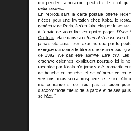
qui pendent amuseront peut-être le chat qu
débarrasser...
En reproduisant la carte postale offerte ré
nièces pour une invitation chez
Koba
, le rest
généreux de Paris, à s'en faire claquer la sous-ve
à l'envie de vous lire les quatre pages
D'une h
Cocteau
relate dans son
Journal d'un inconnu
. L
jamais été aussi bien exprimé que par le poète
exergue qui donna le titre à une œuvre pour gr
de 1982,
Ne pas être admiré. Être cru.
Les p
orsonwellesiennes, expliquent pourquoi ici je ne p
racontée par
Keats
n'a jamais été transcrite qu
de bouche en bouche, et se déforme en route. 
versions, mais son atmosphère reste une. Atmos
me demande si ce n'est pas la raison pour l
s'accommode mieux de la parole et de ses pause
se hâte. "