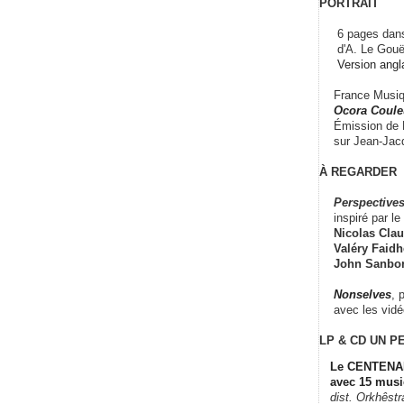
PORTRAIT
6 pages dans
d'A. Le Gouë
Version angl
France Musiqu
Ocora Couleu
Émission de F
sur Jean-Jacq
À REGARDER
Perspectives
inspiré par le 
Nicolas Claus
Valéry Faidhe
John Sanbo
Nonselves
, 
avec les vid
LP & CD
UN P
Le CENTENAI
avec 15 musi
dist. Orkhêst