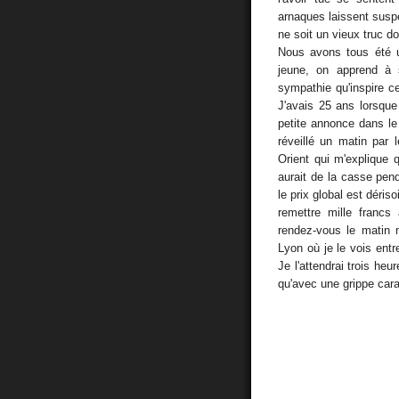
arnaques laissent susp
ne soit un vieux truc d
Nous avons tous été un
jeune, on apprend à
sympathie qu'inspire ce
J'avais 25 ans lorsque
petite annonce dans le 
réveillé un matin par
Orient qui m'explique q
aurait de la casse pe
le prix global est dériso
remettre mille francs
rendez-vous le matin 
Lyon où je le vois ent
Je l'attendrai trois heu
qu'avec une grippe cara