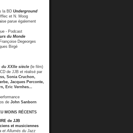
 la BD
Underground
fflec et N. Moog
aise
parue également
e - Podcast
rs du Monde
rançoise Degeorges
ues Birgé
 du XXIIe siècle
(le film)
CD de JJB et réalisé par
s, Sonia Cruchon,
rbe, Jacques Perconte,
rn
,
Eric Vernhes
...
performance
éos de
John Sanborn
EU MOINS RÉCENTS
RE de JJB
ciens et musiciennes
ra et Allumés du Jazz