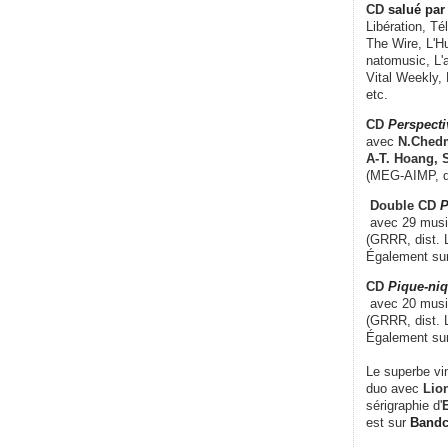
CD
salué par 
Libération, Té
The Wire, L'H
natomusic, L'a
Vital Weekly,
etc.
CD
Perspecti
avec
N.Chedm
A-T. Hoang, 
(MEG-AIMP, d
Double CD
P
avec 29 music
(GRRR, dist. L
Également su
CD
Pique-niq
avec 20 musi
(GRRR, dist. 
Également su
Le superbe vi
duo avec
Lion
sérigraphie d'
E
est sur
Band