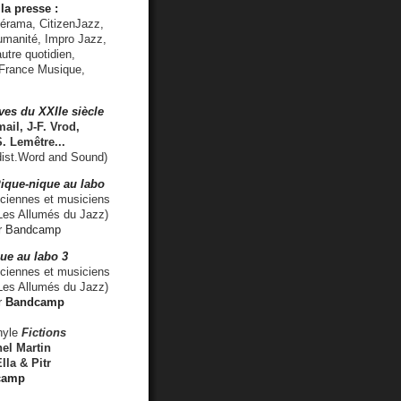
la presse :
lérama, CitizenJazz,
umanité, Impro Jazz,
utre quotidien,
 France Musique,
ves du XXIIe siècle
ail, J-F. Vrod,
S. Lemêtre
...
ist.Word and Sound)
ique-nique au labo
iennes et musiciens
es Allumés du Jazz)
r
Bandcamp
ue au labo 3
ciennes et musiciens
Les Allumés du Jazz)
r
Bandcamp
nyle
Fictions
el Martin
lla & Pitr
camp