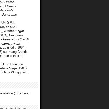
 du Drame
 et D.Meens
ils
- 2022
r Bandcamp
d'Un D.M.I.
fois en CD :
0)
,
À travail égal
1981),
Les bons
les bons amis
(1983),
a caméra
+ La
faces
(inédit, 1984),
) sur Klang Galerie
es bonus inédits !
CD inédit du duo
Hélène Sage
(1981)
utrichien Klanggalerie
anslation (click here)
cents par thème