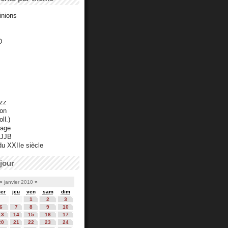
inions
D
azz
ton
ll.)
mage
 JJB
du XXIIe siècle
jour
«
janvier 2010
»
er
jeu
ven
sam
dim
1
2
3
6
7
8
9
10
13
14
15
16
17
20
21
22
23
24