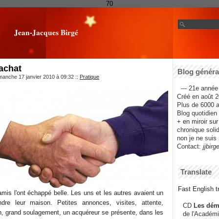
70
Jean-Jacques Birgé
'achat
Blog général
manche 17 janvier 2010 à 09:32
::
Pratique
--- 21e année 
Créé en août 2
Plus de 6000 ar
Blog quotidien f
+ en miroir su
chronique solida
non je ne suis 
Contact:
jjbirg
Translate
Fast English tr
is l'ont échappé belle. Les uns et les autres avaient un
dre leur maison. Petites annonces, visites, attente,
CD
Les dém
in, grand soulagement, un acquéreur se présente, dans les
de l'Académi