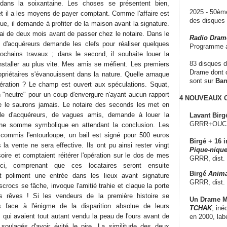
ans la soixantaine. Les choses se présentent bien,
2025 - 50è
et il a les moyens de payer comptant. Comme l'affaire est
des disque
lue, il demande à profiter de la maison avant la signature.
lai de deux mois avant de passer chez le notaire. Dans le
Radio Dram
e d'acquéreurs demande les clefs pour réaliser quelques
Programme a
chains travaux ; dans le second, il souhaite louer la
83 disques d
installer au plus vite. Mes amis se méfient. Les premiers
Drame dont c
opriétaires s'évanouissent dans la nature. Quelle arnaque
sont sur
Ba
opération ? Le champ est ouvert aux spéculations. Squat,
n "neutre" pour un coup d'envergure n'ayant aucun rapport
4 NOUVEAUX
e le saurons jamais. Le notaire des seconds les met en
ple d'acquéreurs, de vagues amis, demande à louer la
Lavant Birg
GRRR+OUCH!,
ne somme symbolique en attendant la conclusion. Les
 commis l'entourloupe, un bail est signé pour 500 euros
Birgé + 16 i
la vente ne sera effective. Ils ont pu ainsi rester vingt
Pique-nique
oire et comptaient réitérer l'opération sur le dos de mes
GRRR, dist.
ci, comprenant que ces locataires seront ensuite
Birgé
Anima
nt poliment une entrée dans les lieux avant signature
GRRR, dist.
escrocs se fâche, invoque l'amitié trahie et claque la porte
s rêves ! Si les vendeurs de la première histoire se
Un Drame Mu
s face à l'énigme de la disparition absolue de leurs
TCHAK
, iné
 qui avaient tout autant vendu la peau de l'ours avant de
en 2000, lab
 soulagés d'avoir évité le pire. La similitude des deux