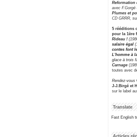
Reformation
avec F.Gorgé
Plumes et po
CD GRRR,
su
5 rééditions 
pour la 1ère 
Rideau !
(198
salaire égal
(
contes font 
L'homme à l
glace à trois 
Carnage
(1985
toutes avec d
Rendez-vous
J-J.Birgé et 
sur le label a
Translate
Fast English tr
Articles ré