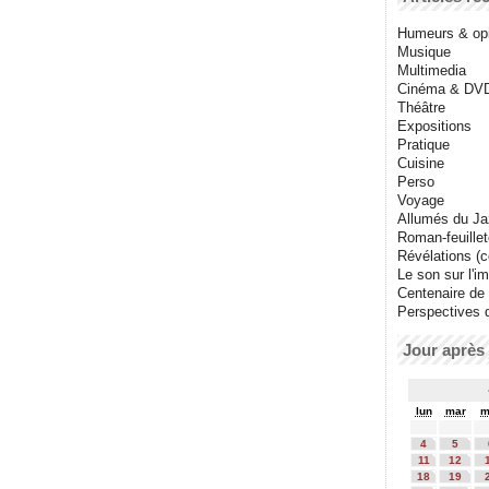
Humeurs & op
Musique
Multimedia
Cinéma & DV
Théâtre
Expositions
Pratique
Cuisine
Perso
Voyage
Allumés du J
Roman-feuille
Révélations (co
Le son sur l'i
Centenaire de
Perspectives 
Jour après 
lun
mar
m
4
5
11
12
18
19