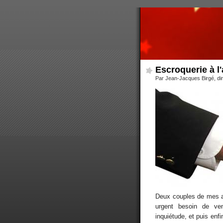
Escroquerie à l
Par Jean-Jacques Birgé, di
Deux couples de mes am
urgent besoin de ven
inquiétude, et puis enf