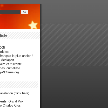
iste
---
005
ticles
rançais le plus ancien !
r Mediapart
ire et militante
pas journaliste
e(at)drame.org
anslation (click here)
ents
, Grand Prix
e Charles Cros