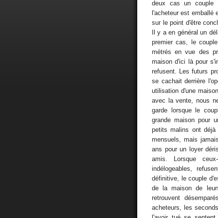
deux cas un couple d
l'acheteur est emballé 
sur le point d'être conc
Il y a en général un dé
premier cas, le coupl
métrés en vue des pro
maison d'ici là pour s'
refusent. Les futurs pr
se cachait derrière l'
utilisation d'une maiso
avec la vente, nous n
garde lorsque le cou
grande maison pour u
petits malins ont déjà
mensuels, mais jamais 
ans pour un loyer déris
amis. Lorsque ceux-
indélogeables, refuse
définitive, le couple d'
de la maison de leur
retrouvent désemparé
acheteurs, les seconds
l'avoir tué se sentent