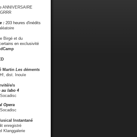
me ANNIVERSAIRE
s GRRR
e :
203 heures d'inédits
léatoire
e Birgé et du
ertains en exclusivité
ndCamp
CD
é
Martin
Les déments
 dist. Inouïe
nvité/e/s
 au labo 4
 Socadisc
l Opera
 Socadisc
sical Instantané
dit enregistré
el Klanggalerie