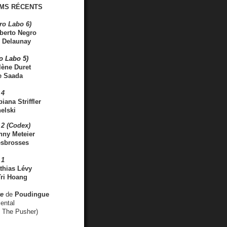
MS RÉCENTS
ro Labo 6)
berto Negro
 Delaunay
ro Labo 5)
lène Duret
e Saada
 4
iana Striffler
elski
2 (Codex)
nny Meteier
esbrosses
 1
thias Lévy
ri Hoang
ve
de
Poudingue
ental
. The Pusher)