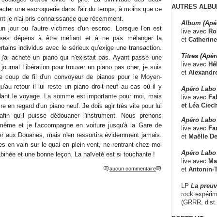
AUTRES ALBU
ecter une escroquerie dans l'air du temps, à moins que ce
ont je n'ai pris connaissance que récemment.
Album (Apé
 jour ou l'autre victimes d'un escroc. Lorsque l'on est
live avec
Ro
 ses dépens à être méfiant et à ne pas mélanger la
et
Catherine
rtains individus avec le sérieux qu'exige une transaction.
Titres (Apé
 j'ai acheté un piano qui n'existait pas. Ayant passé une
live avec
Hé
journal Libération pour trouver un piano pas cher, je suis
et
Alexandr
 le coup de fil d'un convoyeur de pianos pour le Moyen-
u'au retour il lui reste un piano droit neuf au cas où il y
Apéro Labo
ndant le voyage. La somme est importante pour moi, mais
live avec
Fab
et
Léa Ciech
ire en regard d'un piano neuf. Je dois agir très vite pour lui
 afin qu'il puisse dédouaner l'instrument. Nous prenons
Apéro Labo 
même et je l'accompagne en voiture jusqu'à la Gare de
live avec
Fa
rer aux Douanes, mais n'en ressortira évidemment jamais.
et
Maëlle D
res en vain sur le quai en plein vent, ne rentrant chez moi
Apéro Labo
binée et une bonne leçon. La naïveté est si touchante !
live avec
Ma
et
Antonin-T
aucun commentaire
LP
La preu
rock expérim
(GRRR, dist