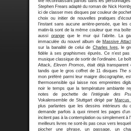
Me reconnaissant parfois dans les personnages
Stephen Frears adapté du roman de Nick Hornby
ici de classer mes disques par couleur de pochett
choix ou initier de nouvelles pratiques d'écou
l'instant sans aucune arrière-pensée, que les
matin-là sont de la même couleur que ma boîte 
aussi
orange
que le mur qui l'abrite. La gale
immaculée du nouvel album de
Massive Attac
sur la banalité de celui de
Charles Ives
, le g
fidèle à ses graphismes épurés. Ce n'est pas 
musique classique de sortir de l'ordinaire. Le b
Attack,
Eleven Promos
, était déjà transparent
tandis que le gros coffret de 11 disques
The s
mon préféré parmi leur maigre discographie, es
thermosensible qui laisse nos empreintes digit
noir le temps que la température ambiante r
notes de pochette de
l'intégrale des P
Vokalensemble de Stuttgart dirigé par
Marcus
plus parlantes que les dessins intérieurs du 
demande parfois à quoi riment les pages d'un l
incitent pas à la contemplation ou simplement à l'
meilleurs livres ne sont-ils pas ceux vers lesqu
piocher une phrase, un passage, un chapit