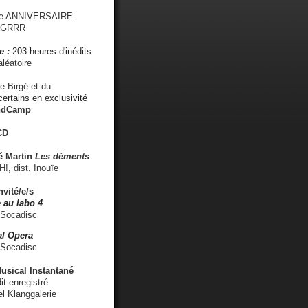
me ANNIVERSAIRE
s GRRR
e :
203 heures d'inédits
léatoire
e Birgé et du
ertains en exclusivité
ndCamp
CD
é
Martin
Les déments
 dist. Inouïe
nvité/e/s
 au labo 4
 Socadisc
l Opera
 Socadisc
sical Instantané
dit enregistré
el Klanggalerie