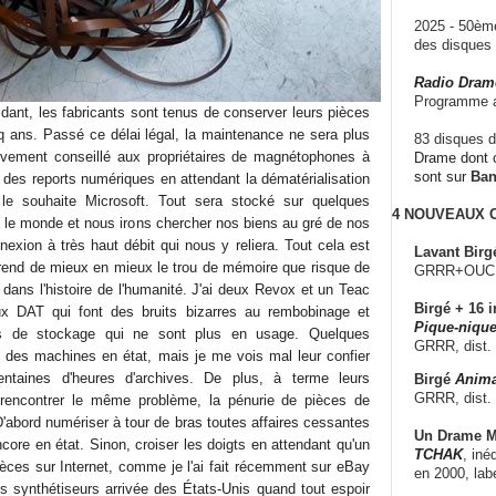
2025 - 50è
des disque
Radio Dram
Programme a
dant, les fabricants sont tenus de conserver leurs pièces
 ans. Passé ce délai légal, la maintenance ne sera plus
83 disques d
vivement conseillé aux propriétaires de magnétophones à
Drame dont c
sont sur
Ba
 des reports numériques en attendant la dématérialisation
e souhaite Microsoft. Tout sera stocké sur quelques
4 NOUVEAUX
le monde et nous irons chercher nos biens au gré de nos
exion à très haut débit qui nous y reliera. Tout cela est
Lavant Birg
prend de mieux en mieux le trou de mémoire que risque de
GRRR+OUCH!,
dans l'histoire de l'humanité. J'ai deux Revox et un Teac
Birgé + 16 i
ux DAT qui font des bruits bizarres au rembobinage et
Pique-nique
ts de stockage qui ne sont plus en usage. Quelques
GRRR, dist.
t des machines en état, mais je me vois mal leur confier
entaines d'heures d'archives. De plus, à terme leurs
Birgé
Anima
GRRR, dist.
rencontrer le même problème, la pénurie de pièces de
'abord numériser à tour de bras toutes affaires cessantes
Un Drame Mu
core en état. Sinon, croiser les doigts en attendant qu'un
TCHAK
, iné
pièces sur Internet, comme je l'ai fait récemment sur eBay
en 2000, lab
es synthétiseurs arrivée des États-Unis quand tout espoir