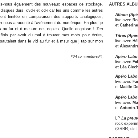
AUTRES ALBU
ons-nous également des nouveaux espaces de stockage.
 disques durs, dvd-r et cd-r car les uns comme les autres
Album (Apé
ent limitée en comparaison des supports analogiques,
live avec
Ro
on nous a raconté à l'avènement du numérique. En plus, je
et
Catherine
res au fur et à mesure des copies. Quelle angoisse ! J'en
 finis par avoir du mal à trouver mes mots pour écrire,
Titres (Apé
live avec
Hé
autaient dans le vid au fur et à msur que j tap sur mon
et
Alexandr
Apéro Labo
4 commentaires
live avec
Fab
et
Léa Ciech
Apéro Labo 
live avec
Fa
et
Maëlle D
Apéro Labo
live avec
Ma
et
Antonin-T
LP
La preu
rock expérim
(GRRR, dist