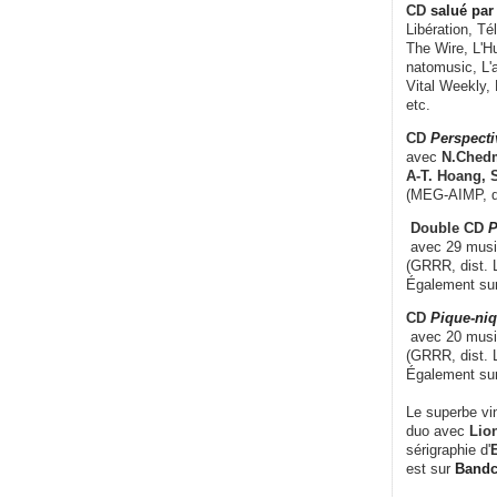
CD
salué par 
Libération, Té
The Wire, L'H
natomusic, L'a
Vital Weekly,
etc.
CD
Perspecti
avec
N.Chedm
A-T. Hoang, 
(MEG-AIMP, d
Double CD
P
avec 29 music
(GRRR, dist. L
Également su
CD
Pique-niq
avec 20 musi
(GRRR, dist. 
Également su
Le superbe vi
duo avec
Lion
sérigraphie d'
E
est sur
Band