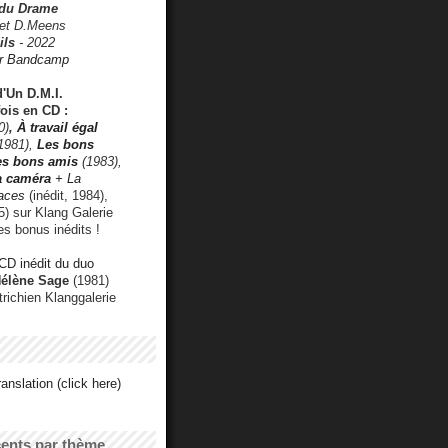
 du Drame
 et D.Meens
ils
- 2022
r Bandcamp
d'Un D.M.I.
fois en CD :
0)
,
À travail égal
1981),
Les bons
les bons amis
(1983),
a caméra
+ La
faces
(inédit, 1984),
) sur Klang Galerie
es bonus inédits !
CD inédit du duo
Hélène Sage
(1981)
utrichien Klanggalerie
anslation (click here)
cents par thème