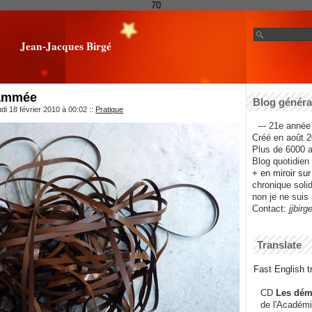
70
Jean-Jacques Birgé
rammée
Blog général
di 18 février 2010 à 00:02
::
Pratique
--- 21e année 
Créé en août 2
Plus de 6000 ar
Blog quotidien f
+ en miroir su
chronique solida
non je ne suis 
Contact:
jjbirg
Translate
Fast English tr
CD
Les dém
de l'Académi