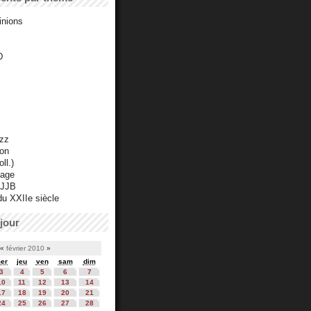
inions
D
azz
ton
ll.)
mage
 JJB
du XXIIe siècle
jour
«
février 2010
»
er
jeu
ven
sam
dim
3
4
5
6
7
10
11
12
13
14
17
18
19
20
21
24
25
26
27
28