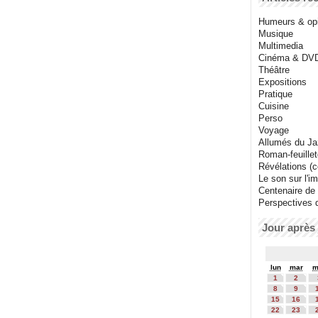
Humeurs & op
Musique
Multimedia
Cinéma & DV
Théâtre
Expositions
Pratique
Cuisine
Perso
Voyage
Allumés du J
Roman-feuille
Révélations (co
Le son sur l'i
Centenaire de
Perspectives 
Jour après 
lun
mar
m
1
2
8
9
15
16
22
23