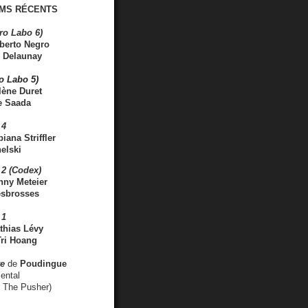
MS RÉCENTS
ro Labo 6)
berto Negro
 Delaunay
ro Labo 5)
lène Duret
e Saada
 4
iana Striffler
elski
2 (Codex)
nny Meteier
esbrosses
 1
thias Lévy
ri Hoang
ve
de
Poudingue
ental
. The Pusher)