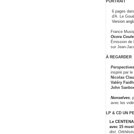
PORTRAIT
6 pages dans
d'A. Le Gouë
Version angl
France Musiqu
Ocora Couleu
Émission de F
sur Jean-Jacq
À REGARDER
Perspectives
inspiré par le 
Nicolas Claus
Valéry Faidhe
John Sanbo
Nonselves
, 
avec les vid
LP & CD
UN P
Le CENTENAI
avec 15 musi
dist. Orkhêst