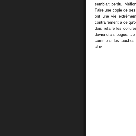
semblait perdu. Méfi
Faire une copie de ses
ont une vie extrêmem
contrairement à ce qu'
dois refaire les collu
deviendrais bègue. Je
comme si les touches s
clav