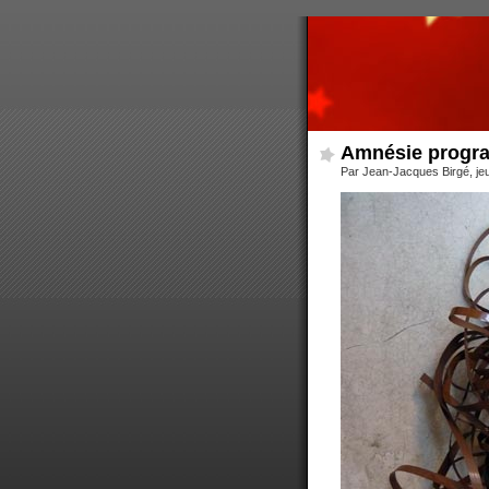
Amnésie prog
Par Jean-Jacques Birgé, jeu