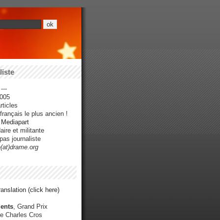
iste
---
005
ticles
rançais le plus ancien !
r Mediapart
ire et militante
pas journaliste
e(at)drame.org
anslation (click here)
ents
, Grand Prix
e Charles Cros