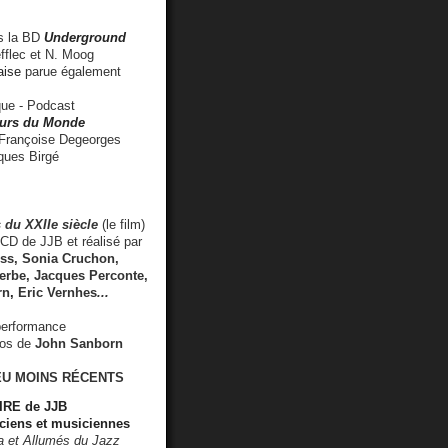
 la BD
Underground
fflec et N. Moog
aise
parue également
e - Podcast
rs du Monde
rançoise Degeorges
ues Birgé
 du XXIIe siècle
(le film)
CD de JJB et réalisé par
s, Sonia Cruchon,
rbe, Jacques Perconte,
rn
,
Eric Vernhes
...
performance
éos de
John Sanborn
EU MOINS RÉCENTS
RE de JJB
ciens et musiciennes
ra et Allumés du Jazz