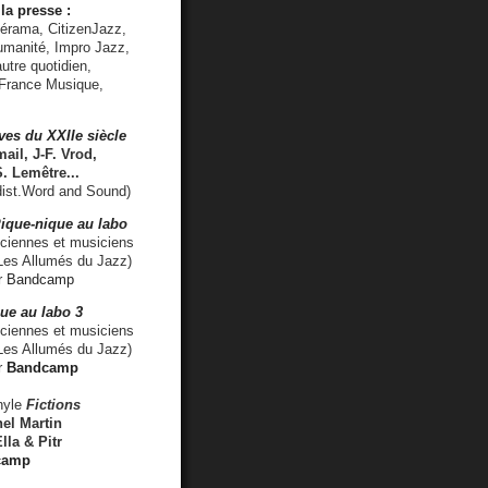
la presse :
lérama, CitizenJazz,
umanité, Impro Jazz,
utre quotidien,
 France Musique,
ves du XXIIe siècle
ail, J-F. Vrod,
S. Lemêtre
...
ist.Word and Sound)
ique-nique au labo
iennes et musiciens
es Allumés du Jazz)
r
Bandcamp
ue au labo 3
ciennes et musiciens
Les Allumés du Jazz)
r
Bandcamp
nyle
Fictions
el Martin
lla & Pitr
camp