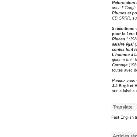
Reformation
avec F.Gorgé
Plumes et po
CD GRRR,
su
5 rééditions 
pour la 1ère 
Rideau !
(198
salaire égal
(
contes font 
L'homme à l
glace à trois 
Carnage
(1985
toutes avec d
Rendez-vous
J-J.Birgé et 
sur le label a
Translate
Fast English tr
Articles ré