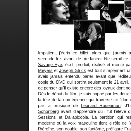
Impatient, j'écris ce billet, alors que j'aurais
seconde fois avant de me lancer. Ne serait-ce q
Savage Eye
, écrit, produit, réalisé et monté p
Meyers
et
Joseph Strick
est tout simplement un
avais jamais entendu parler avant que l'édite
copie du DVD qui sortira seulement le 21 avril, 
de penser qu'il existe encore des joyaux dont no
Dès le début du film, je suis happé par les deux 
la tête de la comédienne qui traverse ce "docum
par la musique de
Leonard Rosenman
. J'
Schönberg
avant d'apprendre qu'il fut l'élève
Sessions
et
Dallapiccola
. La partition qui r
moderne où la voix masculine tient le rôle de l
l'héroïne, son double, son fantôme, préfigure
Fra