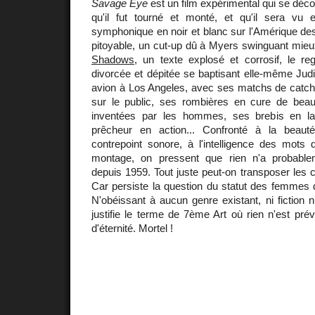
Savage Eye
est un film expérimental qui se déco
qu'il fut tourné et monté, et qu'il sera vu
symphonique en noir et blanc sur l'Amérique des
pitoyable, un cut-up dû à Myers swinguant mieu
Shadows
, un texte explosé et corrosif, le r
divorcée et dépitée se baptisant elle-même Jud
avion à Los Angeles, avec ses matchs de catch 
sur le public, ses rombières en cure de beau
inventées par les hommes, ses brebis en l
prêcheur en action... Confronté à la beau
contrepoint sonore, à l'intelligence des mots di
montage, on pressent que rien n'a probabl
depuis 1959. Tout juste peut-on transposer les
Car persiste la question du statut des femmes da
N'obéissant à aucun genre existant, ni fiction n
justifie le terme de 7ème Art où rien n'est prév
d'éternité. Mortel !