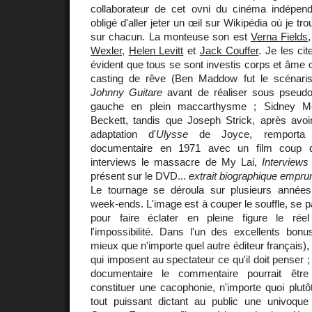
collaborateur de cet ovni du cinéma indépend
obligé d'aller jeter un œil sur Wikipédia où je tr
sur chacun. La monteuse son est
Verna Fields
Wexler
,
Helen Levitt
et
Jack Couffer
. Je les cit
évident que tous se sont investis corps et âme o
casting de rêve (Ben Maddow fut le scénaris
Johnny Guitare
avant de réaliser sous pseud
gauche en plein maccarthysme ; Sidney 
Beckett, tandis que Joseph Strick, après avo
adaptation d'
Ulysse
de Joyce, remporta l
documentaire en 1971 avec un film coup d
interviews le massacre de My Lai,
Interviews
présent sur le DVD...
extrait biographique empru
Le tournage se déroula sur plusieurs années
week-ends. L'image est à couper le souffle, se
pour faire éclater en pleine figure le réel
l'impossibilité. Dans l'un des excellents bonu
mieux que n'importe quel autre éditeur français), 
qui imposent au spectateur ce qu'il doit penser 
documentaire le commentaire pourrait être
constituer une cacophonie, n'importe quoi plutôt
tout puissant dictant au public une univoqu