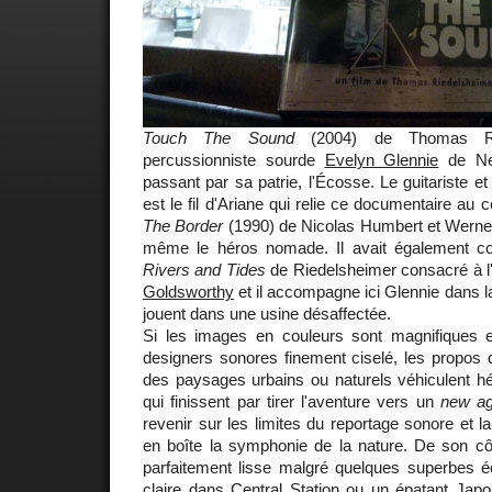
Touch The Sound
(2004) de Thomas Rie
percussionniste sourde
Evelyn Glennie
de Ne
passant par sa patrie, l'Écosse. Le guitariste 
est le fil d'Ariane qui relie ce documentaire au 
The Border
(1990) de Nicolas Humbert et Werner P
même le héros nomade. Il avait également 
Rivers and Tides
de Riedelsheimer consacré à l'
Goldsworthy
et il accompagne ici Glennie dans la
jouent dans une usine désaffectée.
Si les images en couleurs sont magnifiques et
designers sonores finement ciselé, les propos de
des paysages urbains ou naturels véhiculent hé
qui finissent par tirer l'aventure vers un
new a
revenir sur les limites du reportage sonore et l
en boîte la symphonie de la nature. De son côt
parfaitement lisse malgré quelques superbes 
claire dans Central Station ou un épatant Japo