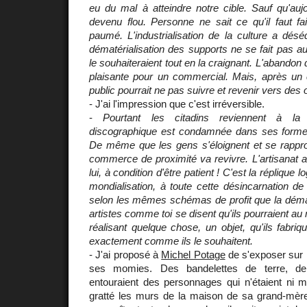
eu du mal à atteindre notre cible. Sauf qu'auj
devenu flou. Personne ne sait ce qu'il faut fa
paumé. L'industrialisation de la culture a désé
dématérialisation des supports ne se fait pas au
le souhaiteraient tout en la craignant. L'abandon
plaisante pour un commercial. Mais, après un 
public pourrait ne pas suivre et revenir vers des o
- J'ai l'impression que c'est irréversible.
-
Pourtant les citadins reviennent à la bi
discographique est condamnée dans ses formes
De même que les gens s'éloignent et se rappro
commerce de proximité va revivre. L'artisanat 
lui, à condition d'être patient ! C'est la réplique lo
mondialisation, à toute cette désincarnation de 
selon les mêmes schémas de profit que la dématé
artistes comme toi se disent qu'ils pourraient au 
réalisant quelque chose, un objet, qu'ils fabriq
exactement comme ils le souhaitent.
- J'ai proposé à
Michel Potage
de s'exposer sur l
ses momies. Des bandelettes de terre, de
entouraient des personnages qui n'étaient ni mor
gratté les murs de la maison de sa grand-mère o