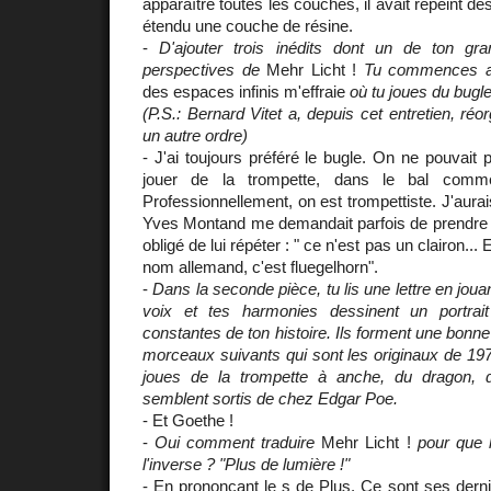
apparaître toutes les couches, il avait repeint 
étendu une couche de résine.
-
D'ajouter trois inédits dont un de ton gr
perspectives de
Mehr Licht !
Tu commences 
des espaces infinis m'effraie
où tu joues du bugle
(P.S.: Bernard Vitet a, depuis cet entretien, ré
un autre ordre)
- J'ai toujours préféré le bugle. On ne pouvait
jouer de la trompette, dans le bal comm
Professionnellement, on est trompettiste. J'aura
Yves Montand me demandait parfois de prendre mo
obligé de lui répéter : " ce n'est pas un clairon...
nom allemand, c'est fluegelhorn".
-
Dans la seconde pièce, tu lis une lettre en joua
voix et tes harmonies dessinent un portrai
constantes de ton histoire. Ils forment une bonne
morceaux suivants qui sont les originaux de 1
joues de la trompette à anche, du dragon, du
semblent sortis de chez Edgar Poe.
- Et Goethe !
-
Oui comment traduire
Mehr Licht !
pour que 
l'inverse ? "Plus de lumière !"
- En prononçant le s de Plus. Ce sont ses derniè