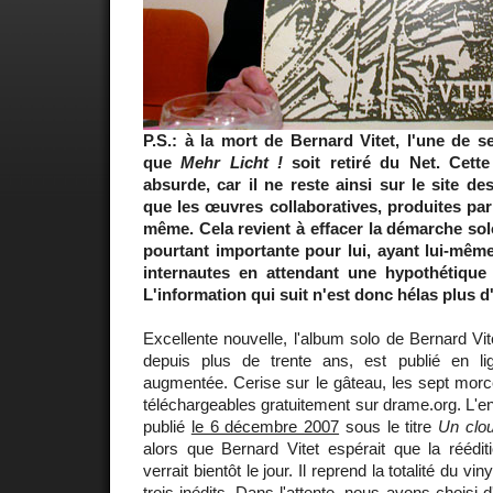
P.S.: à la mort de Bernard Vitet, l'une de s
que
Mehr Licht !
soit retiré du Net. Cett
absurde, car il ne reste ainsi sur le site 
que les œuvres collaboratives, produites pa
même. Cela revient à effacer la démarche sol
pourtant importante pour lui, ayant lui-même 
internautes en attendant une hypothétique 
L'information qui suit n'est donc hélas plus d'
Excellente nouvelle, l'album solo de Bernard Vit
depuis plus de trente ans, est publié en l
augmentée. Cerise sur le gâteau, les sept morc
téléchargeables gratuitement sur drame.org. L'entr
publié
le 6 décembre 2007
sous le titre
Un clou
alors que Bernard Vitet espérait que la réédit
verrait bientôt le jour. Il reprend la totalité du v
trois inédits. Dans l'attente, nous avons chois