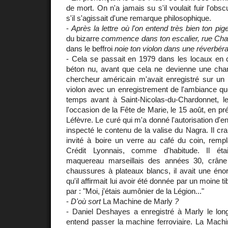
de mort. On n'a jamais su s'il voulait fuir l'ob
s'il s'agissait d'une remarque philosophique.
-
Après la lettre où l'on entend très bien ton pi
du bizarre
commence dans ton escalier, rue Cha
dans le beffroi
noie ton violon dans une réverbérat
- Cela se passait en 1979 dans les locaux en c
béton nu, avant que cela ne devienne une ch
chercheur américain m'avait enregistré sur un o
violon avec un enregistrement de l'ambiance que
temps avant à Saint-Nicolas-du-Chardonnet, le 
l'occasion de la Fête de Marie, le 15 août, en 
Léfèvre. Le curé qui m'a donné l'autorisation d'en
inspecté le contenu de la valise du Nagra. Il crai
invité à boire un verre au café du coin, rempl
Crédit Lyonnais, comme d'habitude. Il ét
maquereau marseillais des années 30, crâne
chaussures à plateaux blancs, il avait une éno
qu'il affirmait lui avoir été donnée par un moine
par : "Moi, j'étais aumônier de la Légion..."
-
D'où sort
La Machine de Marly
?
- Daniel Deshayes a enregistré à Marly le long
entend passer la machine ferroviaire. La Machi