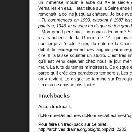
un immense moulin à aube du XVIIe siècle qu
Versailles en eau. Il était situé sur la Seine entre
remontait la colline jusqu'au château. Je joue av
-
Tu commences en 1999, passant à 1987 jusqu
patatras, 1948, tu passes un disque de ton grand-
- Mon grand-père avait un copain dénommé Se
les tranchées de la Guerre de 14, qui avai
concierge à l'école Pigier, du côté de la Chaus
début de l'enseignement des langues par enregi
cire. Il l'a laissé squatter un studio. C'est très
qu'il est venu déjeuner chez nous le jour mê
main. La fuite du temps m'intéresse. Ce disque e
parce qu'il crée des paradoxes temporels. Les c
on y revient. Le disque se termine sur l'enregis
Un clou ne chasse pas l'autre.
Trackbacks
Aucun trackback.
dcNombreDeLectures dcNombreDeLectures("upd
Pour faire un trackback sur ce billet :
http://archives.drame.org/blog/tb.php?id=2235