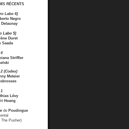
MS RÉCENTS
ro Labo 6)
berto Negro
 Delaunay
ro Labo 5)
lène Duret
e Saada
 4
iana Striffler
elski
2 (Codex)
nny Meteier
esbrosses
 1
thias Lévy
ri Hoang
ve
de
Poudingue
ental
. The Pusher)