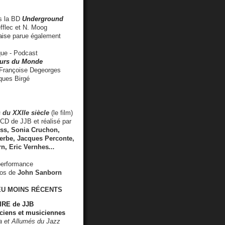
 la BD
Underground
fflec et N. Moog
aise
parue également
e - Podcast
rs du Monde
rançoise Degeorges
ues Birgé
 du XXIIe siècle
(le film)
CD de JJB et réalisé par
s, Sonia Cruchon,
rbe, Jacques Perconte,
rn
,
Eric Vernhes
...
performance
éos de
John Sanborn
EU MOINS RÉCENTS
RE de JJB
ciens et musiciennes
ra et Allumés du Jazz