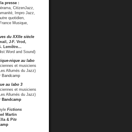
la presse :
lérama, CitizenJazz,
umanité, Impro Jazz,
utre quotidien,
 France Musique,
ves du XXIIe siècle
ail, J-F. Vrod,
S. Lemêtre
...
ist.Word and Sound)
ique-nique au labo
iennes et musiciens
es Allumés du Jazz)
r
Bandcamp
ue au labo 3
ciennes et musiciens
Les Allumés du Jazz)
r
Bandcamp
nyle
Fictions
el Martin
lla & Pitr
camp