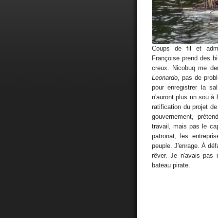
Coups de fil et adm
Françoise prend des bi
creux. Nicobuq me dem
Leonardo
, pas de pro
pour enregistrer la s
n'auront plus un sou à 
ratification du projet d
gouvernement, préten
travail, mais pas le 
patronat, les entrepri
peuple. J'enrage. À défau
rêver. Je n'avais pas i
bateau pirate.