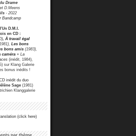
 du Drame
 et D.Meens
ils
- 2022
r Bandcamp
d'Un D.M.I.
fois en CD :
0)
,
À travail égal
1981),
Les bons
les bons amis
(1983),
a caméra
+ La
faces
(inédit, 1984),
) sur Klang Galerie
es bonus inédits !
CD inédit du duo
Hélène Sage
(1981)
utrichien Klanggalerie
anslation (click here)
cents par thème