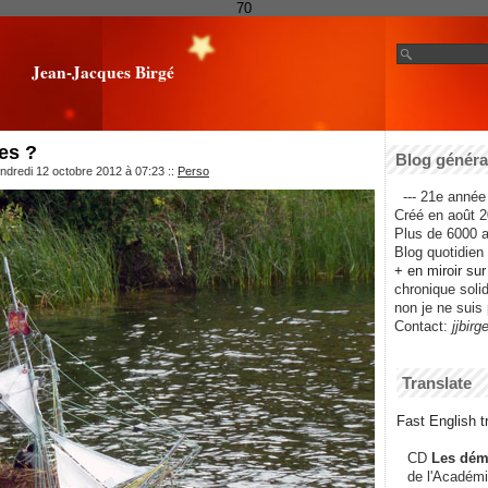
70
Jean-Jacques Birgé
es ?
Blog général
ndredi 12 octobre 2012 à 07:23
::
Perso
--- 21e année 
Créé en août 2
Plus de 6000 ar
Blog quotidien f
+ en miroir su
chronique solida
non je ne suis 
Contact:
jjbirg
Translate
Fast English tr
CD
Les dém
de l'Académi