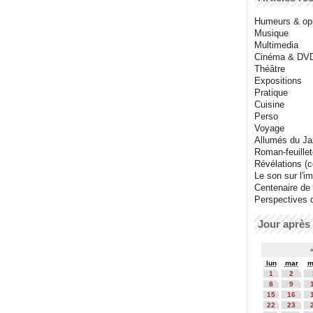
Humeurs & op
Musique
Multimedia
Cinéma & DV
Théâtre
Expositions
Pratique
Cuisine
Perso
Voyage
Allumés du J
Roman-feuille
Révélations (co
Le son sur l'i
Centenaire de
Perspectives 
Jour après 
lun
mar
m
1
2
8
9
15
16
22
23