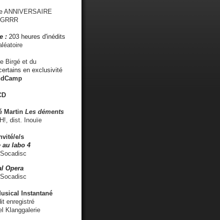
me ANNIVERSAIRE
s GRRR
e :
203 heures d'inédits
léatoire
e Birgé et du
ertains en exclusivité
ndCamp
CD
é
Martin
Les déments
 dist. Inouïe
nvité/e/s
 au labo 4
 Socadisc
l Opera
 Socadisc
sical Instantané
dit enregistré
el Klanggalerie