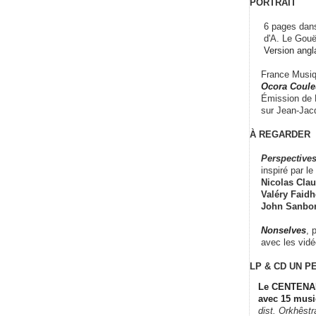
PORTRAIT
6 pages dans
d'A. Le Gouë
Version angl
France Musiqu
Ocora Couleu
Émission de F
sur Jean-Jacq
À REGARDER
Perspectives
inspiré par le 
Nicolas Claus
Valéry Faidhe
John Sanbo
Nonselves
, 
avec les vid
LP & CD
UN P
Le CENTENAI
avec 15 musi
dist. Orkhêst