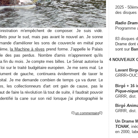
2025 - 50è
des disque
Radio Dram
Programme a
inistration m'empêchent de composer. Je suis vidé.
llets pour le sud, mais pas avant le nouvel an. Je sonne
83 disques d
ande d'améliorer les sons de couvercle en métal pour
Drame dont c
blème,
la Machine à rêves
prend forme. J'appelle le Palais
sont sur
Ba
alle des pas perdus. Nombre d'amis m'apprennent qu'ils
4 NOUVEAUX
la fin du mois. Je compte mes billes. Le Sénat autorise la
e loi sur le traité budgétaire européen. Je me sens mal. Le
Lavant Birg
dument de gauche, continuera évidemment de taxer le
GRRR+OUCH!,
capital. Je me demande combien de temps ça va durer. Le
Birgé + 16 i
ses, les collectionneurs d'art ont gain de cause, pas le
Pique-nique
t de faire la révolution là tout de suite, il faudrait pouvoir
GRRR, dist.
dentifié la cane sur son nid lorsque j'ai photographié le
Birgé
Anima
GRRR, dist.
un commentaire
Un Drame Mu
TCHAK
, iné
en 2000, lab