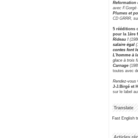
Reformation
avec F.Gorgé
Plumes et po
CD GRRR,
su
5 rééditions 
pour la 1ère 
Rideau !
(198
salaire égal
(
contes font 
L'homme à l
glace à trois 
Carnage
(1985
toutes avec d
Rendez-vous
J-J.Birgé et 
sur le label a
Translate
Fast English tr
Articles ré