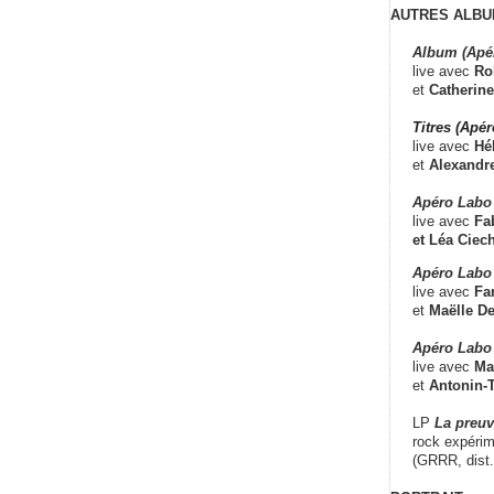
AUTRES ALBU
Album (Apé
live avec
Ro
et
Catherine
Titres (Apé
live avec
Hé
et
Alexandr
Apéro Labo
live avec
Fab
et
Léa Ciech
Apéro Labo 
live avec
Fa
et
Maëlle D
Apéro Labo
live avec
Ma
et
Antonin-T
LP
La preu
rock expérim
(GRRR, dist