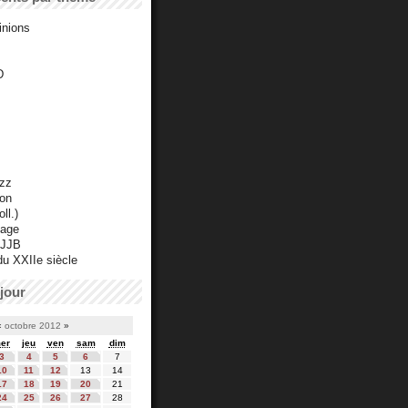
inions
D
azz
ton
ll.)
mage
 JJB
du XXIIe siècle
jour
«
octobre 2012
»
er
jeu
ven
sam
dim
3
4
5
6
7
10
11
12
13
14
17
18
19
20
21
24
25
26
27
28