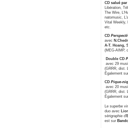
CD
salué par 
Libération, Té
The Wire, L'H
natomusic, L'a
Vital Weekly,
etc.
CD
Perspecti
avec
N.Chedm
A-T. Hoang, 
(MEG-AIMP, d
Double CD
P
avec 29 music
(GRRR, dist. L
Également su
CD
Pique-niq
avec 20 musi
(GRRR, dist. 
Également su
Le superbe vi
duo avec
Lion
sérigraphie d'
E
est sur
Band