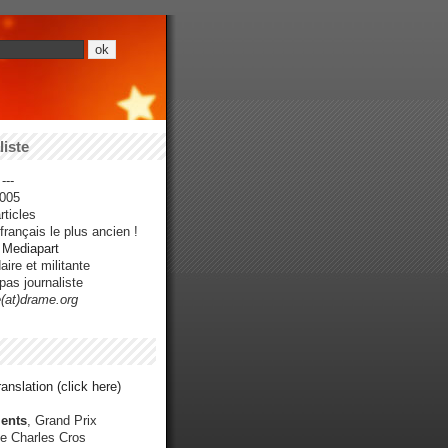
iste
---
005
ticles
rançais le plus ancien !
r Mediapart
ire et militante
pas journaliste
e(at)drame.org
anslation (click here)
ents
, Grand Prix
e Charles Cros