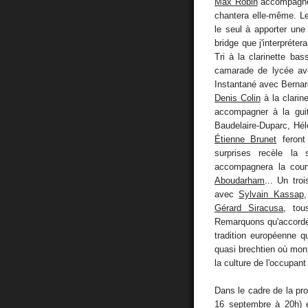
Max Robin
accompagnera
chantera elle-même. L
le seul à apporter une
bridge que j'interpréter
Tri à la clarinette ba
camarade de lycée av
Instantané avec Bernard
Denis Colin
à la clarin
accompagner à la gui
Baudelaire-Duparc, Hé
Étienne Brunet
feront 
surprises recèle la 
accompagnera la court
Aboudarham
... Un tro
avec
Sylvain Kassap
,
Gérard Siracusa
, tou
Remarquons qu'accordéon
tradition européenne q
quasi brechtien où mon 
la culture de l'occupant 
Dans le cadre de la p
16 septembre à 20h) es