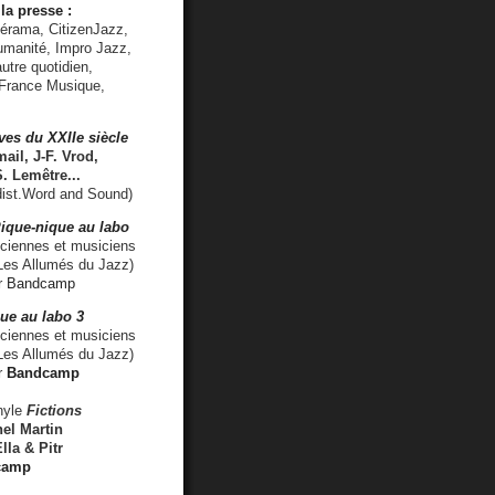
la presse :
lérama, CitizenJazz,
umanité, Impro Jazz,
utre quotidien,
 France Musique,
ves du XXIIe siècle
ail, J-F. Vrod,
S. Lemêtre
...
ist.Word and Sound)
ique-nique au labo
iennes et musiciens
es Allumés du Jazz)
r
Bandcamp
ue au labo 3
ciennes et musiciens
Les Allumés du Jazz)
r
Bandcamp
nyle
Fictions
el Martin
lla & Pitr
camp