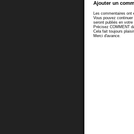
Ajouter un comm
Les commentaires ont é
Vous pouvez continuer
seront publiés en votr
Précisez COMMENT dans 
Cela fait toujours plaisi
Merci d'avance.