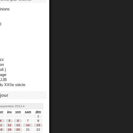
inions
D
azz
ton
ll.)
mage
 JJB
du XXIIe siècle
jour
septembre 2013
»
er
jeu
ven
sam
dim
1
4
5
6
7
8
11
12
13
14
15
18
19
20
21
22