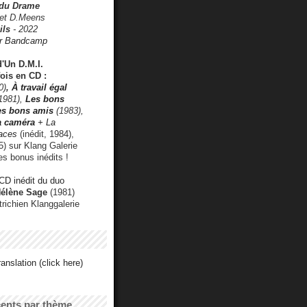
 du Drame
 et D.Meens
ils
- 2022
r Bandcamp
d'Un D.M.I.
fois en CD :
0)
,
À travail égal
1981),
Les bons
les bons amis
(1983),
a caméra
+ La
faces
(inédit, 1984),
) sur Klang Galerie
es bonus inédits !
CD inédit du duo
Hélène Sage
(1981)
utrichien Klanggalerie
anslation (click here)
cents par thème