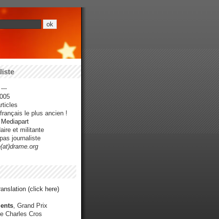
iste
---
005
ticles
rançais le plus ancien !
r Mediapart
ire et militante
pas journaliste
e(at)drame.org
anslation (click here)
ents
, Grand Prix
e Charles Cros