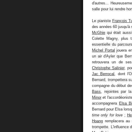
d'autres... Heureuseme
salle pour lui rendre 
Le pianiste
François T
des années 60 jusqu'à 
McGhie
qui était auss
Colette Magny, plus 
essentielle du parcour
Michel Portal
jouera en
un air d'Ayler que Ber
retrouvera un de ses
Christophe Salinier
, po
Jac Berrocal
, dont l'
Bernard, trompettera s
compagne du début de
Bass
, rejointes par 
Minor
et l'accordéonist
accompagnera
Elsa B
Bernard pour Elsa lorsq
time only for love
;
He
Hoang
remplacera au s
trompette. L'influence 