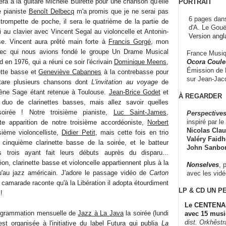
 à la guitare Michèle Buirette pour une chanson qu'elle
PORTRAIT
e pianiste
Benoît Delbecq
m'a promis que je ne serai pas
6 pages dans
 trompette de poche, il sera le quatrième de la partie de
d'A. Le Gouë
ai au clavier avec Vincent Segal au violoncelle et Antonin-
Version angl
sse. Vincent aura prêté main forte à
Francis Gorgé
, mon
ec qui nous avions fondé le groupe Un Drame Musical
France Musiqu
Ocora Couleu
 en 1976, qui a réuni ce soir l'écrivain
Dominique Meens
,
Émission de F
ette basse et
Geneviève Cabannes
à la contrebasse pour
sur Jean-Jacq
tare plusieurs chansons dont
L'invitation au voyage
de
lène Sage étant retenue à Toulouse.
Jean-Brice Godet
et
À REGARDER
duo de clarinettes basses, mais allez savoir quelles
soirée ! Notre troisième pianiste,
Luc Saint-James
,
Perspectives
inspiré par le 
e apparition de notre troisième accordéoniste,
Norbert
Nicolas Claus
isième violoncelliste,
Didier Petit
, mais cette fois en trio
Valéry Faidhe
 cinquième clarinette basse de la soirée, et le batteur
John Sanbo
s trois ayant fait leurs débuts auprès du disparu...
, clarinette basse et violoncelle appartiennent plus à la
Nonselves
, 
u'au jazz américain. J'adore le passage vidéo de
Carton
avec les vid
camarade raconte qu'à la Libération il adopta étourdiment
LP & CD
UN P
!
Le CENTENAI
rogrammation mensuelle de
Jazz à La Java
la soirée (lundi
avec 15 musi
dist. Orkhêst
t organisée à l'initiative du label Futura qui publia
La