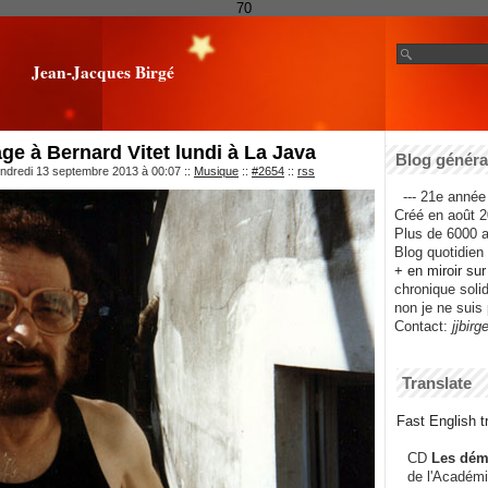
70
Jean-Jacques Birgé
 à Bernard Vitet lundi à La Java
Blog général
endredi 13 septembre 2013 à 00:07
::
Musique
::
#2654
::
rss
--- 21e année 
Créé en août 2
Plus de 6000 ar
Blog quotidien f
+ en miroir su
chronique solida
non je ne suis 
Contact:
jjbirg
Translate
Fast English tr
CD
Les dém
de l'Académi