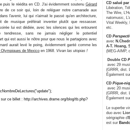
CD
salué par 
yle puis le réédita en CD. J'ai évidemment soutenu
Gérard
Libération, Té
re de ce soir qui, loin de reléguer notre camarade aux
The Wire, L'H
dans l'avenir, lui qui n'aimait le passé qu'en architecture,
natomusic, L'a
ait de musique préférait inventer plutôt que ressasser.
Vital Weekly,
oirée lui est dédiée, avec les silences qui les entourent
etc.
tendresse, sans ne jamais négliger le potentiel
CD
Perspecti
art qui est aussi le nôtre pour que nous le partagions avec
avec
N.Chedm
ernard aurait levé le poing, évidemment ganté comme les
A-T. Hoang, 
 Olympiques de Mexico
en 1968.
Vivan las utopias !
(MEG-AIMP, d
Double CD
P
avec 29 music
(GRRR, dist. L
Également su
CD
Pique-niq
avec 20 musi
cNombreDeLectures("update");
(GRRR, dist. 
Également su
sur ce billet : http://archives.drame.org/blog/tb.php?
Le superbe vi
duo avec
Lion
sérigraphie d'
E
est sur
Band