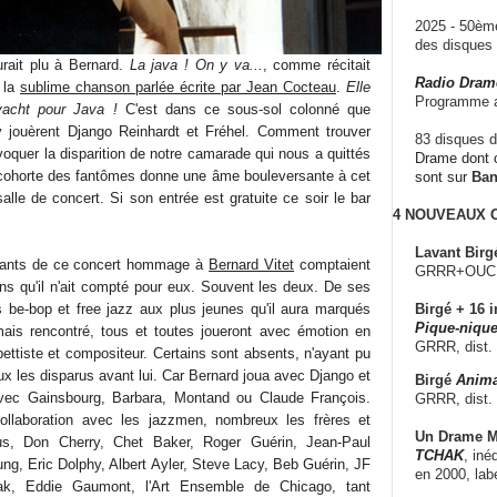
2025 - 50è
des disque
rait plu à Bernard.
La java ! On y va...
, comme récitait
Radio Dram
 la
sublime chanson parlée écrite par Jean Cocteau
.
Elle
Programme a
 yacht pour Java !
C'est dans ce sous-sol colonné que
'y jouèrent Django Reinhardt et Fréhel. Comment trouver
83 disques d
voquer la disparition de notre camarade qui nous a quittés
Drame dont c
La cohorte des fantômes donne une âme bouleversante à cet
sont sur
Ba
alle de concert. Si son entrée est gratuite ce soir le bar
4 NOUVEAUX
Lavant Birg
cipants de ce concert hommage à
Bernard Vitet
comptaient
GRRR+OUCH!,
ins qu'il n'ait compté pour eux. Souvent les deux. De ses
be-bop et free jazz aux plus jeunes qu'il aura marqués
Birgé + 16 i
Pique-nique
amais rencontré, tous et toutes joueront avec émotion en
GRRR, dist.
ettiste et compositeur. Certains sont absents, n'ayant pu
ux les disparus avant lui. Car Bernard joua avec Django et
Birgé
Anima
ec Gainsbourg, Barbara, Montand ou Claude François.
GRRR, dist.
llaboration avec les jazzmen, nombreux les frères et
Un Drame Mu
s, Don Cherry, Chet Baker, Roger Guérin, Jean-Paul
TCHAK
, iné
ng, Eric Dolphy, Albert Ayler, Steve Lacy, Beb Guérin, JF
en 2000, lab
ak, Eddie Gaumont, l'Art Ensemble de Chicago, tant