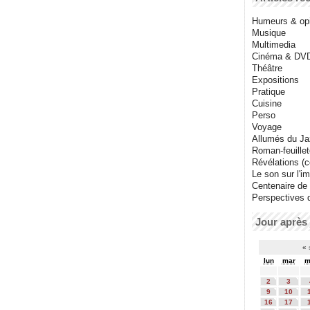
Humeurs & op
Musique
Multimedia
Cinéma & DV
Théâtre
Expositions
Pratique
Cuisine
Perso
Voyage
Allumés du J
Roman-feuille
Révélations (co
Le son sur l'i
Centenaire de
Perspectives 
Jour après 
«
lun
mar
m
2
3
9
10
16
17