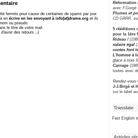
entaire
Reformation
avec F.Gorgé
Plumes et po
té fermés pour cause de centaines de spams par jour.
CD GRRR,
su
 à en
écrire en les envoyant à info(at)drame.org
et ils
e nom ou pseudo.
le titre de votre mail.
5 rééditions 
r d'avoir des retours ;-)
pour la 1ère 
Rideau !
(198
salaire égal
(
contes font 
L'homme à l
glace à trois 
Carnage
(1985
toutes avec d
Rendez-vous
J-J.Birgé et 
sur le label a
Translate
Fast English tr
Articles ré