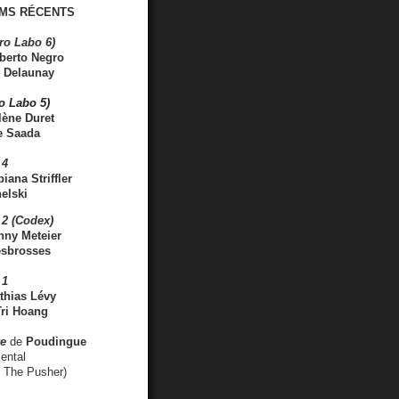
MS RÉCENTS
ro Labo 6)
berto Negro
 Delaunay
ro Labo 5)
lène Duret
e Saada
 4
iana Striffler
elski
2 (Codex)
nny Meteier
esbrosses
 1
thias Lévy
ri Hoang
ve
de
Poudingue
ental
. The Pusher)