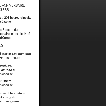
me ANNIVERSAIRE
s GRRR
e :
203 heures d'inédits
léatoire
e Birgé et du
ertains en exclusivité
ndCamp
CD
é
Martin
Les déments
 dist. Inouïe
nvité/e/s
 au labo 4
 Socadisc
l Opera
 Socadisc
sical Instantané
dit enregistré
el Klanggalerie