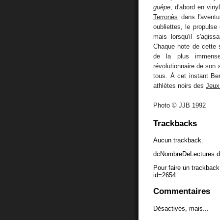
guêpe
, d'abord en vin
Terronès
dans l'aventu
oubliettes, le propulse 
mais lorsqu'il s'agiss
Chaque note de cette s
de la plus immense 
révolutionnaire de son 
tous. À cet instant B
athlètes noirs des
Jeux
Photo © JJB 1992
Trackbacks
Aucun trackback.
dcNombreDeLectures d
Pour faire un trackback 
id=2654
Commentaires
Désactivés, mais...