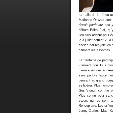
La salle de La Java au
Marianne Oswald dans
devait partir sur son
débuta Édith Piaf, qu
lieu plus adapté pour é
le 3 juillet dernier ? 
ancien bal recyclé en s
calmera les assoiffés.
La trentaine de parti
vraiment pour lui à mo
camarades des années 
sans parfois l'avoir j
pensant au grand tromp
se libérer. Plus nombre
Gus Viseur, comme av
Plus connu pour sa co
sœurs qui se sont tu
Rondepierre, Lester You
Jenny-Clarke, Mac K