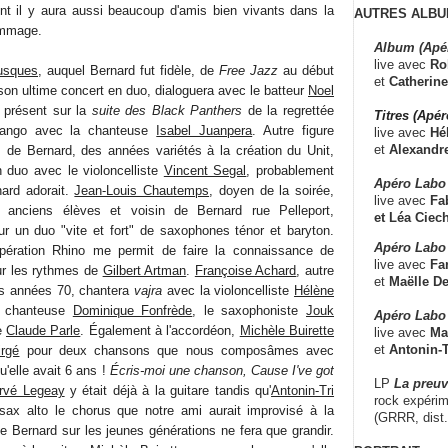
nt il y aura aussi beaucoup d'amis bien vivants dans la
AUTRES ALBU
hommage.
Album (Apé
live avec
Ro
usques
, auquel Bernard fut fidèle, de
Free Jazz
au début
et
Catherine
son ultime concert en duo, dialoguera avec le batteur
Noel
i présent sur la
suite des Black Panthers
de la regrettée
Titres (Apé
tango avec la chanteuse
Isabel Juanpera
. Autre figure
live avec
Hé
et
Alexandr
s de Bernard, des années variétés à la création du Unit,
 duo avec le violoncelliste
Vincent Segal
, probablement
Apéro Labo
nard adorait.
Jean-Louis Chautemps
, doyen de la soirée,
live avec
Fab
 anciens élèves et voisin de Bernard rue Pelleport,
et
Léa Ciech
ur un duo "vite et fort" de saxophones ténor et baryton.
Apéro Labo 
Opération Rhino me permit de faire la connaissance de
live avec
Fa
ur les rythmes de
Gilbert Artman
.
Françoise Achard
, autre
et
Maëlle D
s années 70, chantera
vajra
avec la violoncelliste
Hélène
la chanteuse
Dominique Fonfrède
, le saxophoniste
Jouk
Apéro Labo
e
Claude Parle
. Également à l'accordéon,
Michèle Buirette
live avec
Ma
et
Antonin-T
irgé
pour deux chansons que nous composâmes avec
u'elle avait 6 ans !
Écris-moi une chanson, Cause I've got
LP
La preu
rvé Legeay
y était déjà à la guitare tandis qu'
Antonin-Tri
rock expérim
ax alto le chorus que notre ami aurait improvisé à la
(GRRR, dist
de Bernard sur les jeunes générations ne fera que grandir.