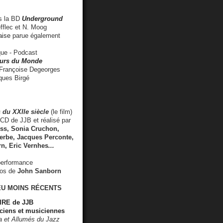
 la BD
Underground
fflec et N. Moog
aise
parue également
e - Podcast
rs du Monde
rançoise Degeorges
ues Birgé
 du XXIIe siècle
(le film)
CD de JJB et réalisé par
s, Sonia Cruchon,
rbe, Jacques Perconte,
rn
,
Eric Vernhes
...
performance
éos de
John Sanborn
EU MOINS RÉCENTS
RE de JJB
ciens et musiciennes
ra et Allumés du Jazz