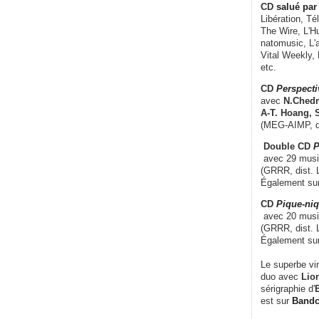
CD
salué par 
Libération, Té
The Wire, L'H
natomusic, L'a
Vital Weekly,
etc.
CD
Perspecti
avec
N.Chedm
A-T. Hoang, 
(MEG-AIMP, d
Double CD
P
avec 29 music
(GRRR, dist. L
Également su
CD
Pique-niq
avec 20 musi
(GRRR, dist. 
Également su
Le superbe vi
duo avec
Lion
sérigraphie d'
E
est sur
Band