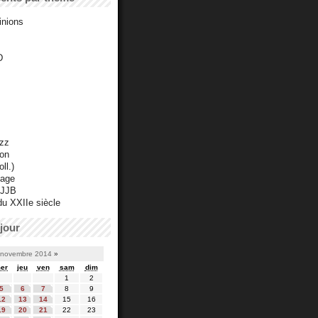
inions
D
azz
ton
ll.)
mage
 JJB
du XXIIe siècle
jour
novembre 2014
»
er
jeu
ven
sam
dim
1
2
5
6
7
8
9
12
13
14
15
16
19
20
21
22
23