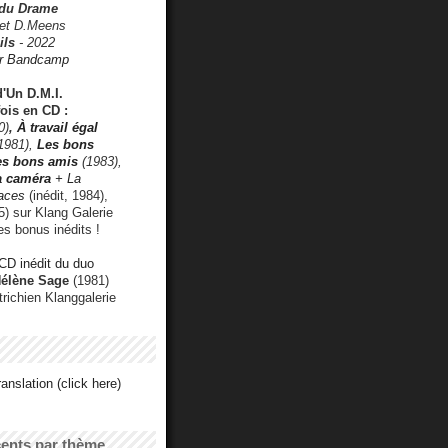
 du Drame
 et D.Meens
ils
- 2022
r Bandcamp
d'Un D.M.I.
fois en CD :
0)
,
À travail égal
1981),
Les bons
les bons amis
(1983),
a caméra
+ La
faces
(inédit, 1984),
) sur Klang Galerie
es bonus inédits !
CD inédit du duo
Hélène Sage
(1981)
utrichien Klanggalerie
anslation (click here)
cents par thème