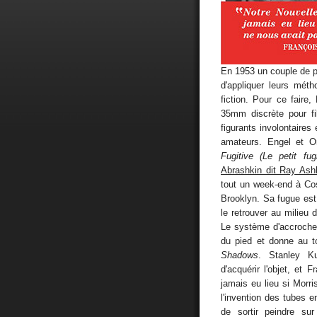
En 1953 un couple de 
d'appliquer leurs mét
fiction. Pour ce fair
35mm discrète pour fi
figurants involontaire
amateurs. Engel et O
Fugitive (Le petit fugit
Abrashkin dit Ray Ash
tout un week-end à Cos
Brooklyn. Sa fugue est 
le retrouver au milieu 
Le système d'accroche 
du pied et donne au t
Shadows
. Stanley K
d'acquérir l'objet, et 
jamais eu lieu si Morr
l'invention des tubes e
de sortir peindre sur