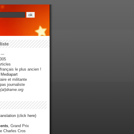
iste
---
005
ticles
rançais le plus ancien !
r Mediapart
ire et militante
pas journaliste
e(at)drame.org
anslation (click here)
ents
, Grand Prix
e Charles Cros