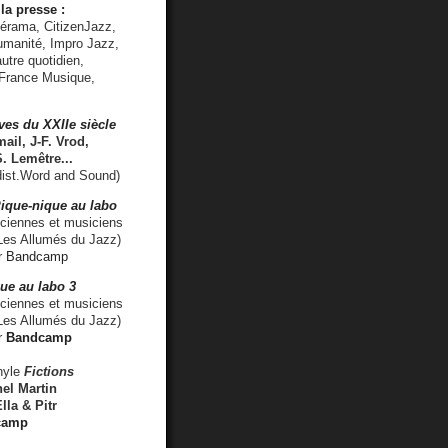
la presse :
lérama, CitizenJazz,
umanité, Impro Jazz,
utre quotidien,
 France Musique,
ves du XXIIe siècle
ail, J-F. Vrod,
S. Lemêtre
...
ist.Word and Sound)
ique-nique au labo
iennes et musiciens
es Allumés du Jazz)
r
Bandcamp
ue au labo 3
ciennes et musiciens
Les Allumés du Jazz)
r
Bandcamp
nyle
Fictions
el Martin
lla & Pitr
camp