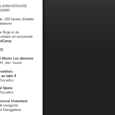
me ANNIVERSAIRE
s GRRR
e :
203 heures d'inédits
léatoire
e Birgé et du
ertains en exclusivité
ndCamp
CD
é
Martin
Les déments
 dist. Inouïe
nvité/e/s
 au labo 4
 Socadisc
l Opera
 Socadisc
sical Instantané
dit enregistré
el Klanggalerie