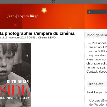
70
Jean-Jacques Birgé
 la photographie s'empare du cinéma
Blog général
ardi 18 novembre 2014 à 06:59
::
Cinéma & DVD
--- 21e année 
Créé en août 2
Plus de 6000 ar
Blog quotidien f
+ en miroir su
chronique solida
non je ne suis 
Contact:
jjbirg
Translate
Fast English tr
CD
Les dém
de l'Académi