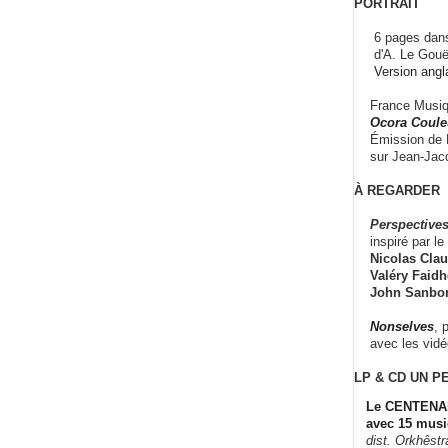
PORTRAIT
6 pages dans
d'A. Le Gouë
Version angl
France Musiqu
Ocora Couleu
Émission de F
sur Jean-Jacq
À REGARDER
Perspectives
inspiré par le 
Nicolas Claus
Valéry Faidhe
John Sanbo
Nonselves
, 
avec les vid
LP & CD
UN P
Le CENTENAI
avec 15 musi
dist. Orkhêst