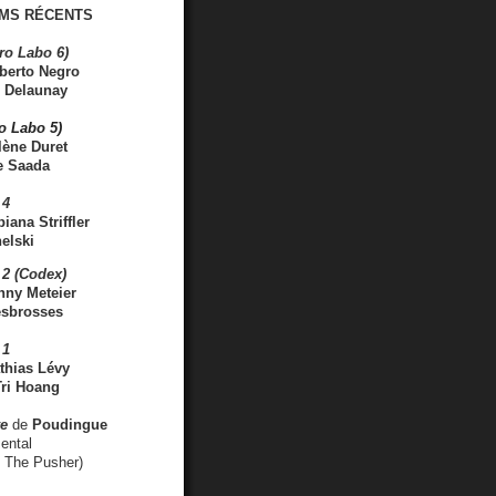
MS RÉCENTS
ro Labo 6)
berto Negro
 Delaunay
ro Labo 5)
lène Duret
e Saada
 4
iana Striffler
elski
2 (Codex)
nny Meteier
esbrosses
 1
thias Lévy
ri Hoang
ve
de
Poudingue
ental
. The Pusher)