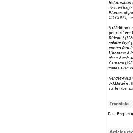
Reformation
avec F.Gorgé
Plumes et po
CD GRRR,
su
5 rééditions 
pour la 1ère 
Rideau !
(198
salaire égal
(
contes font 
L'homme à l
glace à trois 
Carnage
(1985
toutes avec d
Rendez-vous
J-J.Birgé et 
sur le label a
Translate
Fast English tr
Articles ré