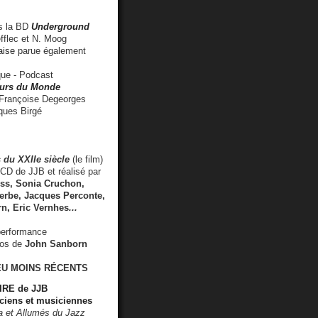
 la BD
Underground
fflec et N. Moog
aise
parue également
e - Podcast
rs du Monde
rançoise Degeorges
ues Birgé
 du XXIIe siècle
(le film)
CD de JJB et réalisé par
s, Sonia Cruchon,
rbe, Jacques Perconte,
rn
,
Eric Vernhes
...
performance
éos de
John Sanborn
EU MOINS RÉCENTS
RE de JJB
ciens et musiciennes
ra et Allumés du Jazz