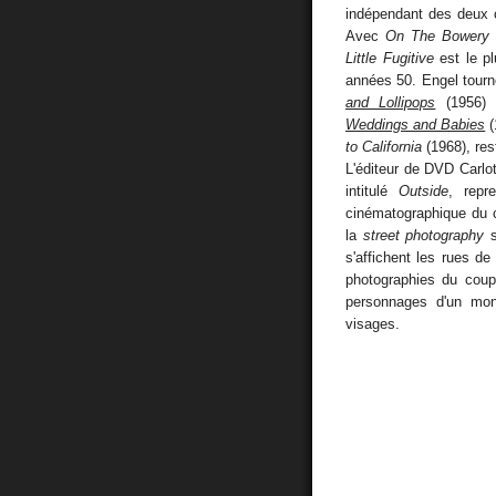
indépendant des deux c
Avec
On The Bowery
Little Fugitive
est le pl
années 50. Engel tourn
and Lollipops
(1956) 
Weddings and Babies
(
to California
(1968), rest
L'éditeur de DVD Carlo
intitulé
Outside
, repr
cinématographique du c
la
street photography
s
s'affichent les rues d
photographies du coup
personnages d'un mond
visages.