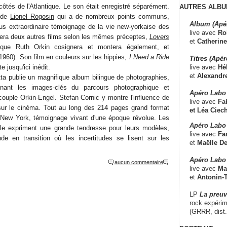
ôtés de l'Atlantique. Le son était enregistré séparément.
AUTRES ALBU
de
Lionel Rogosin
qui a de nombreux points communs,
Album (Apé
us extraordinaire témoignage de la vie new-yorkaise des
live avec
Ro
era deux autres films selon les mêmes préceptes,
Lovers
et
Catherine
que Ruth Orkin cosignera et montera également, et
1960). Son film en couleurs sur les hippies,
I Need a Ride
Titres (Apé
live avec
Hé
e jusqu'ici inédit.
et
Alexandr
tta publie un magnifique album bilingue de photographies,
enant les images-clés du parcours photographique et
Apéro Labo
ouple Orkin-Engel. Stefan Cornic y montre l'influence de
live avec
Fab
ur le cinéma. Tout au long des 214 pages grand format
et
Léa Ciech
e New York, témoignage vivant d'une époque révolue. Les
Apéro Labo 
le expriment une grande tendresse pour leurs modèles,
live avec
Fa
e en transition où les incertitudes se lisent sur les
et
Maëlle D
Apéro Labo
aucun commentaire
live avec
Ma
et
Antonin-T
LP
La preu
rock expérim
(GRRR, dist