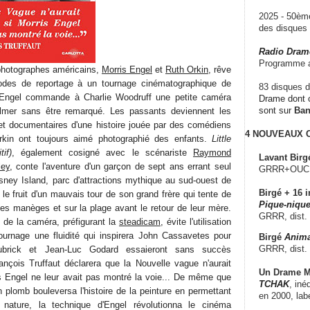
2025 - 50è
des disque
Radio Dram
Programme a
photographes américains,
Morris Engel
et
Ruth Orkin
, rêve
hodes de reportage à un tournage cinématographique de
83 disques d
e, Engel commande à Charlie Woodruff une petite caméra
Drame dont c
sont sur
Ba
lmer sans être remarqué. Les passants deviennent les
s et documentaires d'une histoire jouée par des comédiens
4 NOUVEAUX
rkin ont toujours aimé photographié des enfants.
Little
if)
, également cosigné avec le scénariste
Raymond
Lavant Birg
ley
, conte l'aventure d'un garçon de sept ans errant seul
GRRR+OUCH!,
ney Island, parc d'attractions mythique au sud-ouest de
Birgé + 16 i
le fruit d'un mauvais tour de son grand frère qui tente de
Pique-nique
des manèges et sur la plage avant le retour de leur mère.
GRRR, dist.
de la caméra, préfigurant la
steadicam
, évite l'utilisation
ournage une fluidité qui inspirera John Cassavetes pour
Birgé
Anima
GRRR, dist.
ubrick et Jean-Luc Godard essaieront sans succès
François Truffaut déclarera que la Nouvelle vague n'aurait
Un Drame Mu
is Engel ne leur avait pas montré la voie... De même que
TCHAK
, iné
n plomb bouleversa l'histoire de la peinture en permettant
en 2000, lab
 nature, la technique d'Engel révolutionna le cinéma