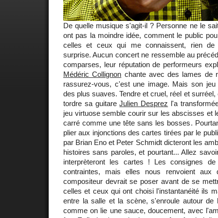
De quelle musique s'agit-il ? Personne ne le sai
ont pas la moindre idée, comment le public pourr
celles et ceux qui me connaissent, rien de 
surprise. Aucun concert ne ressemble au précé
comparses, leur réputation de performeurs explos
Médéric Collignon
chante avec des lames de ra
rassurez-vous, c'est une image. Mais son jeu 
des plus suaves. Tendre et cruel, réel et surréel, d
tordre sa guitare
Julien Desprez
l'a transformé
jeu virtuose semble courir sur les abscisses et 
carré comme une tête sans les bosses. Pourtant
plier aux injonctions des cartes tirées par le publ
par Brian Eno et Peter Schmidt dicteront les amb
histoires sans paroles, et pourtant... Allez sav
interprèteront les cartes ! Les consignes d
contraintes, mais elles nous renvoient aux
compositeur devrait se poser avant de se mettr
celles et ceux qui ont choisi l'instantanéité ils 
entre la salle et la scène, s'enroule autour de l
comme on lie une sauce, doucement, avec l'amou