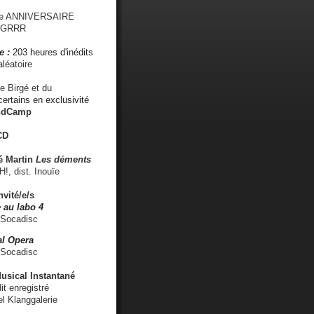
me ANNIVERSAIRE
s GRRR
e :
203 heures d'inédits
léatoire
e Birgé et du
ertains en exclusivité
ndCamp
CD
é
Martin
Les déments
 dist. Inouïe
nvité/e/s
 au labo 4
 Socadisc
l Opera
 Socadisc
sical Instantané
dit enregistré
el Klanggalerie