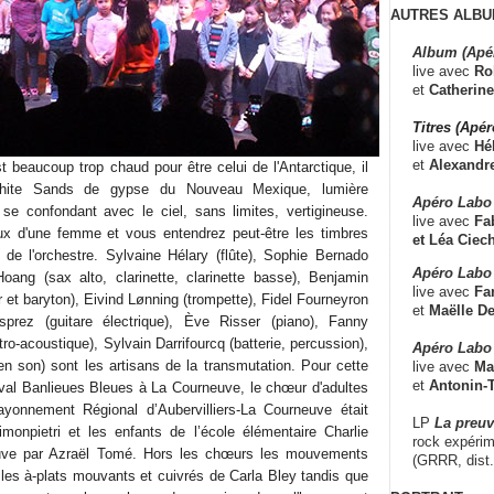
AUTRES ALBU
Album (Apé
live avec
Ro
et
Catherine
Titres (Apé
live avec
Hé
et
Alexandr
 beaucoup trop chaud pour être celui de l'Antarctique, il
 White Sands de gypse du Nouveau Mexique, lumière
Apéro Labo
se confondant avec le ciel, sans limites, vertigineuse.
live avec
Fab
x d'une femme et vous entendrez peut-être les timbres
et
Léa Ciech
de l'orchestre. Sylvaine Hélary (flûte), Sophie Bernado
Apéro Labo 
Hoang (sax alto, clarinette, clarinette basse), Benjamin
live avec
Fa
 et baryton), Eivind Lønning (trompette), Fidel Fourneyron
et
Maëlle D
sprez (guitare électrique), Ève Risser (piano), Fanny
ro-acoustique), Sylvain Darrifourcq (batterie, percussion),
Apéro Labo
n son) sont les artisans de la transmutation. Pour cette
live avec
Ma
et
Antonin-T
val Banlieues Bleues à La Courneuve, le chœur d'adultes
yonnement Régional d’Aubervilliers-La Courneuve était
LP
La preu
imonpietri et les enfants de l’école élémentaire Charlie
rock expérim
uve par Azraël Tomé. Hors les chœurs les mouvements
(GRRR, dist
s les à-plats mouvants et cuivrés de Carla Bley tandis que