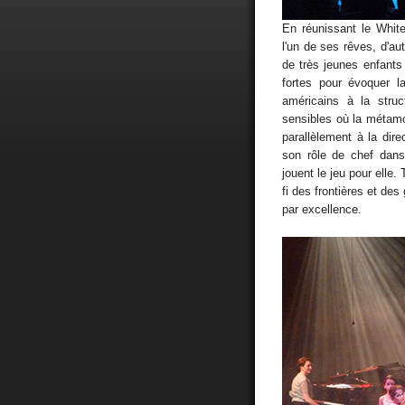
En réunissant le White
l'un de ses rêves, d'aut
de très jeunes enfants
fortes pour évoquer l
américains à la stru
sensibles où la métam
parallèlement à la dir
son rôle de chef dans
jouent le jeu pour elle.
fi des frontières et de
par excellence.