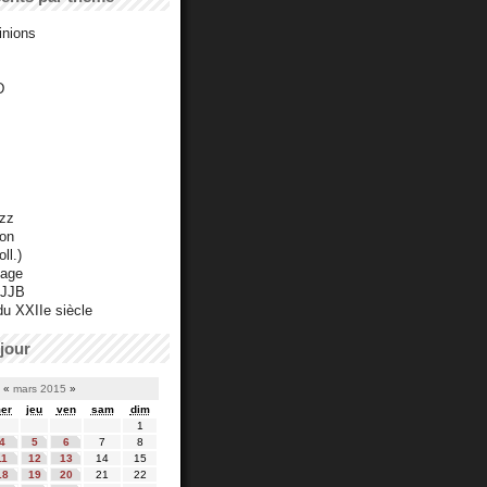
inions
D
azz
ton
ll.)
mage
 JJB
du XXIIe siècle
jour
«
mars 2015
»
er
jeu
ven
sam
dim
1
4
5
6
7
8
11
12
13
14
15
18
19
20
21
22