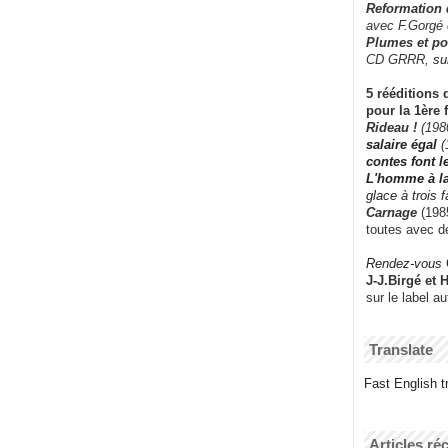
Reformation
avec F.Gorgé
Plumes et po
CD GRRR,
su
5 rééditions 
pour la 1ère 
Rideau !
(198
salaire égal
(
contes font 
L'homme à l
glace à trois 
Carnage
(1985
toutes avec d
Rendez-vous
J-J.Birgé et 
sur le label a
Translate
Fast English tr
Articles ré