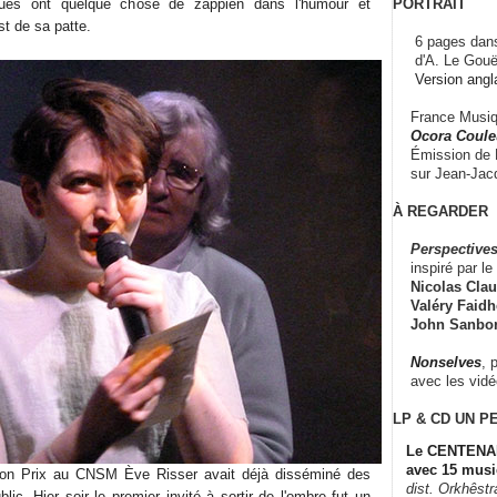
PORTRAIT
ques ont quelque chose de zappien dans l'humour et
est de sa patte.
6 pages dans
d'A. Le Gouë
Version angl
France Musiqu
Ocora Couleu
Émission de F
sur Jean-Jacq
À REGARDER
Perspectives
inspiré par le 
Nicolas Claus
Valéry Faidhe
John Sanbo
Nonselves
, 
avec les vid
LP & CD
UN P
Le CENTENAI
avec 15 musi
son Prix au CNSM Ève Risser avait déjà disséminé des
dist. Orkhêst
ic. Hier soir le premier invité à sortir de l'ombre fut un