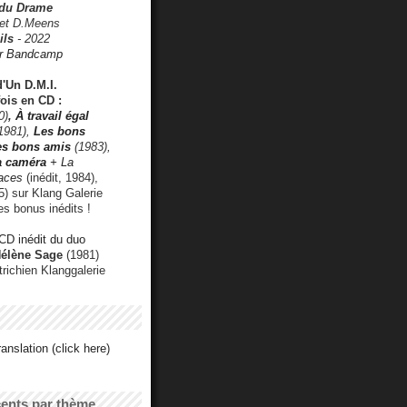
 du Drame
 et D.Meens
ils
- 2022
r Bandcamp
d'Un D.M.I.
fois en CD :
0)
,
À travail égal
1981),
Les bons
les bons amis
(1983),
a caméra
+ La
faces
(inédit, 1984),
) sur Klang Galerie
es bonus inédits !
CD inédit du duo
Hélène Sage
(1981)
utrichien Klanggalerie
anslation (click here)
cents par thème