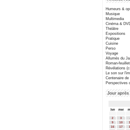
Humeurs & op
Musique
Multimedia
Cinéma & DV
Théâtre
Expositions
Pratique
Cuisine
Perso
Voyage
Allumés du J
Roman-feuille
Révélations (co
Le son sur l'i
Centenaire de
Perspectives 
Jour après 
lun
mar
m
2
3
9
10
16
17