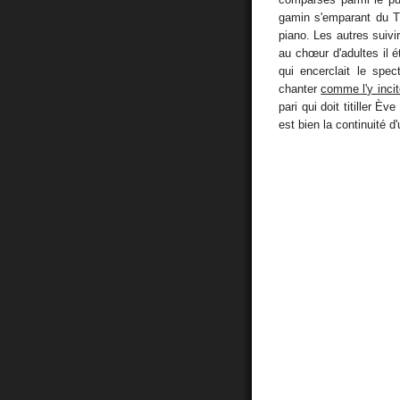
gamin s'emparant du Th
piano. Les autres suivir
au chœur d'adultes il é
qui encerclait le spe
chanter
comme l'y inci
pari qui doit titiller È
est bien la continuité 