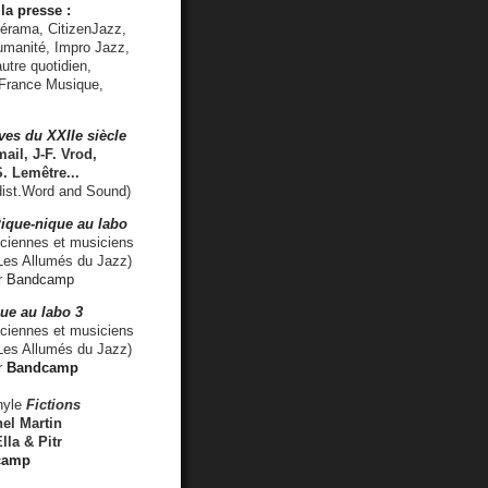
la presse :
lérama, CitizenJazz,
umanité, Impro Jazz,
utre quotidien,
 France Musique,
ves du XXIIe siècle
ail, J-F. Vrod,
S. Lemêtre
...
ist.Word and Sound)
ique-nique au labo
iennes et musiciens
es Allumés du Jazz)
r
Bandcamp
ue au labo 3
ciennes et musiciens
Les Allumés du Jazz)
r
Bandcamp
nyle
Fictions
el Martin
lla & Pitr
camp