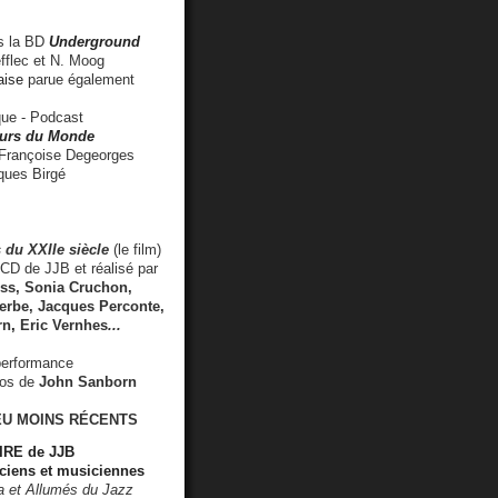
 la BD
Underground
fflec et N. Moog
aise
parue également
e - Podcast
rs du Monde
rançoise Degeorges
ues Birgé
 du XXIIe siècle
(le film)
CD de JJB et réalisé par
s, Sonia Cruchon,
rbe, Jacques Perconte,
rn
,
Eric Vernhes
...
performance
éos de
John Sanborn
EU MOINS RÉCENTS
RE de JJB
ciens et musiciennes
ra et Allumés du Jazz