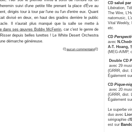
CD
salué par 
eremin suivi d'une petite fille prenant la place d'Ève au
Libération, Té
ent, dirigés tour à tour par l'une ou l'un d'entre eux. Quant
The Wire, L'H
tait divisé en deux, en haut des gradins derrière le public
natomusic, L'a
Vital Weekly,
ctacle. Il n'aurait plus manqué que la salle se mette à
etc.
te dans ses œuvres Bobby McFerrin
, car c'est le genre de
ve Risser depuis belles lurettes ! Le White Desert Orchestra
CD
Perspecti
d'une démarche généreuse.
avec
N.Chedm
A-T. Hoang, 
aucun commentaire
(MEG-AIMP, d
Double CD
P
avec 29 music
(GRRR, dist. L
Également su
CD
Pique-niq
avec 20 musi
(GRRR, dist. 
Également su
Le superbe vi
duo avec
Lion
sérigraphie d'
E
est sur
Band