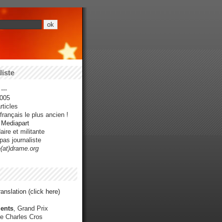
iste
---
005
ticles
rançais le plus ancien !
r Mediapart
ire et militante
pas journaliste
e(at)drame.org
anslation (click here)
ents
, Grand Prix
e Charles Cros