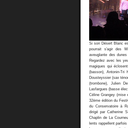
Si son Désert Blanc est
pourrait s'agir des
aveuglante des dunes 
Regardez avec les yeu
magiques qui éclosent 
(basson), Antonin-Tri 
Dousteyssier (sax ténor
(trombone), Julien De
Lasfargues (basse élect
Céline Grangey (mise e
32ème édition du Festi
du Conservatoire à Ra
dirigé par Catherine S
Chaplin de La Courne
lents rappellent parfoi