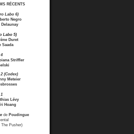
MS RÉCENTS
ro Labo 6)
berto Negro
 Delaunay
ro Labo 5)
lène Duret
e Saada
 4
iana Striffler
elski
2 (Codex)
nny Meteier
esbrosses
 1
thias Lévy
ri Hoang
ve
de
Poudingue
ental
. The Pusher)