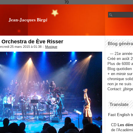
70
Jean-Jacques Birgé
 Orchestra de Ève Risser
Blog général
ercredi 25 mars 2015 à 01:38
::
Musique
--- 21e année 
Créé en août 2
Plus de 6000 ar
Blog quotidien f
+ en miroir su
chronique solida
non je ne suis 
Contact:
jjbirg
Translate
Fast English tr
CD
Les dém
de l'Académi