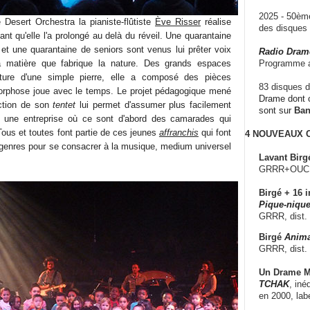
2025 - 50è
 Desert Orchestra la pianiste-flûtiste
Ève Risser
réalise
des disque
ant qu'elle l'a prolongé au delà du réveil. Une quarantaine
 et une quarantaine de seniors sont venus lui prêter voix
Radio Dram
a matière que fabrique la nature. Des grands espaces
Programme a
cture d'une simple pierre, elle a composé des pièces
83 disques d
orphose joue avec le temps. Le projet pédagogique mené
Drame dont c
ection de son
tentet
lui permet d'assumer plus facilement
sont sur
Ba
 une entreprise où ce sont d'abord des camarades qui
 Tous et toutes font partie de ces jeunes
affranchis
qui font
4 NOUVEAUX
s genres pour se consacrer à la musique, medium universel
Lavant Birg
GRRR+OUCH!,
Birgé + 16 i
Pique-nique
GRRR, dist.
Birgé
Anima
GRRR, dist.
Un Drame Mu
TCHAK
, iné
en 2000, lab