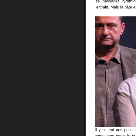
les passages rythmi
l'entrain. Mais la pâte 
Il y a sept ans pour 
comparses parmi le publ