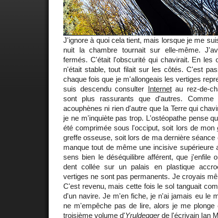
J'ignore à quoi cela tient, mais lorsque je me suis
nuit la chambre tournait sur elle-même. J'a
fermés. C'était l'obscurité qui chavirait. En les o
n'était stable, tout filait sur les côtés. C'est 
chaque fois que je m'allongeais les vertiges repre
suis descendu consulter
Internet
au rez-de-cha
sont plus rassurants que d'autres. Comme j
acouphènes ni rien d'autre que la Terre qui chav
je ne m'inquiète pas trop. L'ostéopathe pense qu
été comprimée sous l'occiput, soit lors de mon
greffe osseuse, soit lors de ma dernière séance 
manque tout de même une incisive supérieure au
sens bien le déséquilibre afférent, que j'enfile
dent collée sur un palais en plastique accr
vertiges ne sont pas permanents. Je croyais mê
C'est revenu, mais cette fois le sol tanguait comm
d'un navire. Je m'en fiche, je n'ai jamais eu le 
ne m'empêche pas de lire, alors je me plong
troisième volume d'
Yruldegger
de l'écrivain
Ian 