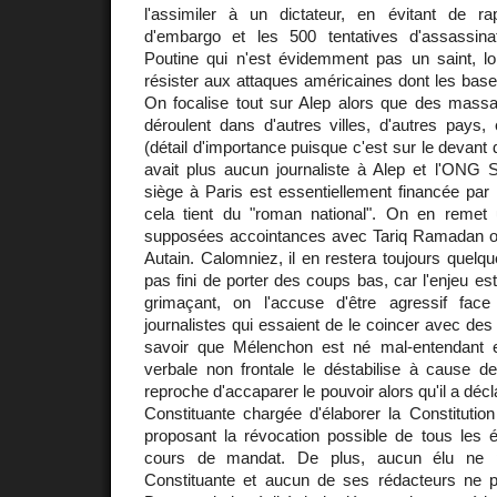
l'assimiler à un dictateur, en évitant de r
d'embargo et les 500 tentatives d'assassi
Poutine qui n'est évidemment pas un saint, loi
résister aux attaques américaines dont les base
On focalise tout sur Alep alors que des massac
déroulent dans d'autres villes, d'autres pays,
(détail d'importance puisque c'est sur le devant de
avait plus aucun journaliste à Alep et l'ONG S
siège à Paris est essentiellement financée par l
cela tient du "roman national". On en reme
supposées accointances avec Tariq Ramadan o
Autain. Calomniez, il en restera toujours quelqu
pas fini de porter des coups bas, car l'enjeu est
grimaçant, on l'accuse d'être agressif fac
journalistes qui essaient de le coincer avec des
savoir que Mélenchon est né mal-entendant e
verbale non frontale le déstabilise à cause d
reproche d'accaparer le pouvoir alors qu'il a déc
Constituante chargée d'élaborer la Constitutio
proposant la révocation possible de tous les 
cours de mandat. De plus, aucun élu ne po
Constituante et aucun de ses rédacteurs ne po