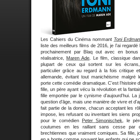
Les Cahiers du Cinéma nommant
Toni Erdma
liste des meilleurs films de 2016, je l'ai regardé
prochainement par Blaq out avec en bonus 
réalisatrice,
Maren Ade
. Le film, classique d
plupart de ceux qui sortent sur les écran
particulier grâce au regard à la fois critique e
allemande, évitant tout manichéisme malgré 
porte cette comédie dramatique. C'est l'histoire d
fille, un père ayant vécu la révolution et la fant
fille emportée par le cynisme d'aujourd'hui. La
question d'âge, mais une manière de vivre et d'a
fait partie de la donne, chacun acceptant les rô
impose, les refusant ou inventant les siens pr
pour le comédien
Peter Simonischek
, le pè
coutumes en les raillant sans cesse par d
brechtiennes que vraiment comiques. Sa fille, 
en a honte comme souvent les enfants qui ne s