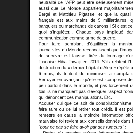
neutralité de l'AFP peut être sérieusement mis
aussi que Le Monde appartient majoritaireme
Bergé
et
Matthieu Pigasse
, et que la quasi 
français est aux mains de 9 milliardaires, 
banquiers ou marchands de canons ! Si c'est cela, 
quoi s'inquiéter... Chaque pays impliqué dans
communication comme arme de guerre.
Pour faire semblant d'équilibrer la manipul
journalistes du Monde reconnaissent que l'image 
de survivre est fausse, tirée du tournage d’u
libanaise Hiba Tawaji en 2014. S'ils relatent l’h
destruction du « dernier hôpital d’Alep » répété 
6 mois, ils tentent de minimiser la compilati
Berruyer en avançant qu'elle est composée d
peu partout dans le monde, et pas forcément de
fois ils ne manquent pas d'évoquer l'aspect "cons
qui dénoncent ces manipulations. Etc.
Accuser qui que ce soit de conspirationnisme
faire taire ou de lui retirer tout crédit. Il est p
remettre en cause la moindre information offic
mauvaise foi revient aux conseils donnés dans l'
"pour ne pas se faire avoir par des rumeurs"
:
- Partez du principe qu’une information don