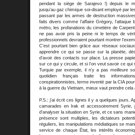
pendant la siège de Sarajevo !) depuis le 
jusqu'au gaz chimique soi-disant employé par les
passant par les armes de destruction massives 
faits divers comme l'affaire Grégory, l'attaque b
métro, les profanations du cimetière de Carpentr
ne pas avoir pris la peine ni le temps de véri
professionnels devraient pourtant montrer l'exem
C'est pourtant bien grâce aux réseaux sociaux
apprendre ce qui se passe sur la planète, dè
d'avoir des contacts sur place. La presse papie
sur ce qui y circule, et si l'on veut savoir ce qu
Turquie par exemple, il n'y a pas meilleure so
quotidien français traite les information
conspirationnistes, terme inventé par la CIA pou
à la guerre du Vietnam, mieux vaut prendre cela 
P.S.: j'ai écrit ces lignes il y a quelques jours.
camarades en Irak et accessoirement Syrie, je
d'analyser la situation en Syrie, et ce sans man
présence sont multiples, les dictateurs potenti
réguliers, les manipulations médiatiques se mani
service de chaque État, les intérêts économi