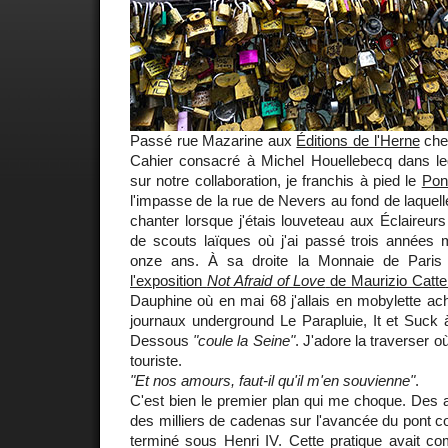
Passé rue Mazarine aux
Éditions de l'Herne
che
Cahier consacré à Michel Houellebecq dans leque
sur notre collaboration, je franchis à pied le
Pon
l'impasse de la rue de Nevers au fond de laquell
chanter lorsque j'étais louveteau aux Éclaireu
de scouts laïques où j'ai passé trois années m
onze ans. À sa droite la Monnaie de Paris 
l'exposition
Not Afraid of Love
de Maurizio Catte
Dauphine où en mai 68 j'allais en mobylette ach
journaux underground Le Parapluie, It et Suck à 
Dessous
"coule la Seine"
. J'adore la traverser o
touriste.
"Et nos amours, faut-il qu'il m'en souvienne"
.
C'est bien le premier plan qui me choque. Des
des milliers de cadenas sur l'avancée du pont con
terminé sous Henri IV. Cette pratique avait 