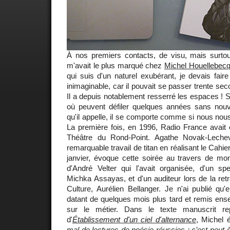
À nos premiers contacts, de visu, mais surtou
m'avait le plus marqué chez
Michel Houellebec
qui suis d'un naturel exubérant, je devais fair
inimaginable, car il pouvait se passer trente se
Il a depuis notablement resserré les espaces !
où peuvent défiler quelques années sans nouv
qu'il appelle, il se comporte comme si nous nous é
La première fois, en 1996, Radio France avait 
Théâtre du Rond-Point. Agathe Novak-Leche
remarquable travail de titan en réalisant le Cahier
janvier, évoque cette soirée au travers de m
d'André Velter qui l'avait organisée, d'un spe
Michka Assayas, et d'un auditeur lors de la re
Culture, Aurélien Bellanger. Je n'ai publié q
datant de quelques mois plus tard et remis en
sur le métier. Dans le texte manuscrit rep
d'
Établissement d'un ciel d'alternance
, Michel é
mal de lectures de poésie réussies ; c’est peut-