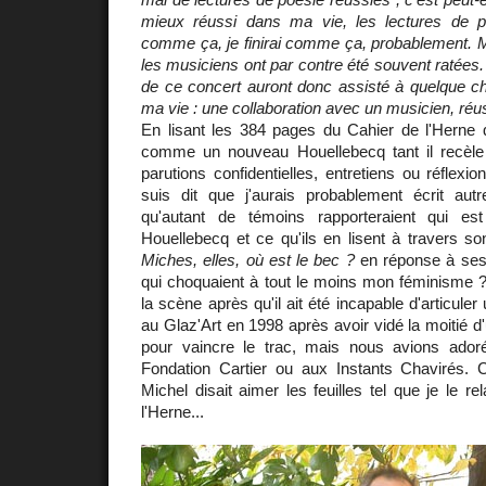
mieux réussi dans ma vie, les lectures de 
comme ça, je finirai comme ça, probablement. M
les musiciens ont par contre été souvent ratées. 
de ce concert auront donc assisté à quelque c
ma vie : une collaboration avec un musicien, réu
En lisant les 384 pages du Cahier de l'Herne q
comme un nouveau Houellebecq tant il recèle 
parutions confidentielles, entretiens ou réflexi
suis dit que j'aurais probablement écrit aut
qu'autant de témoins rapporteraient qui est
Houellebecq et ce qu'ils en lisent à travers s
Miches, elles, où est le bec ?
en réponse à ses
qui choquaient à tout le moins mon féminisme ? 
la scène après qu'il ait été incapable d'articul
au Glaz'Art en 1998 après avoir vidé la moitié d
pour vaincre le trac, mais nous avions ador
Fondation Cartier ou aux Instants Chavirés. C
Michel disait aimer les feuilles tel que je le r
l'Herne...