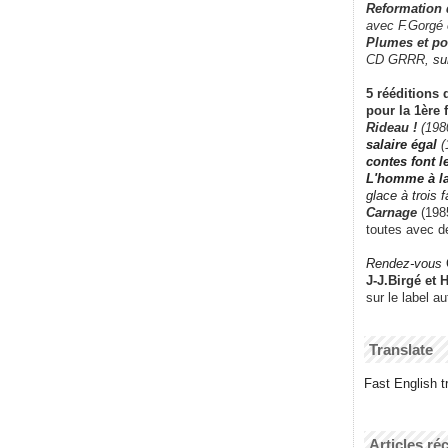
Reformation
avec F.Gorgé
Plumes et po
CD GRRR,
su
5 rééditions 
pour la 1ère 
Rideau !
(198
salaire égal
(
contes font 
L'homme à l
glace à trois 
Carnage
(1985
toutes avec d
Rendez-vous
J-J.Birgé et 
sur le label a
Translate
Fast English tr
Articles ré