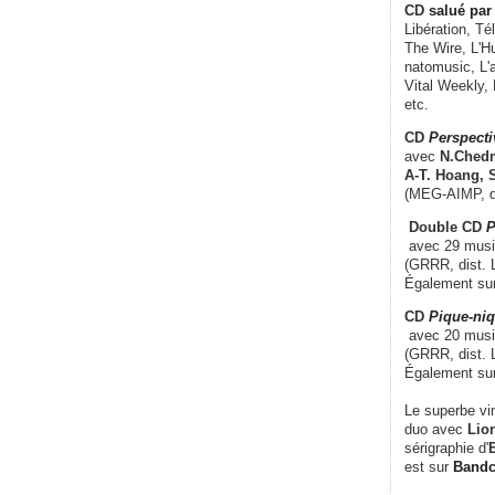
CD
salué par 
Libération, Té
The Wire, L'H
natomusic, L'a
Vital Weekly,
etc.
CD
Perspecti
avec
N.Chedm
A-T. Hoang, 
(MEG-AIMP, d
Double CD
P
avec 29 music
(GRRR, dist. L
Également su
CD
Pique-niq
avec 20 musi
(GRRR, dist. 
Également su
Le superbe vi
duo avec
Lion
sérigraphie d'
E
est sur
Band