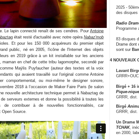
2025 - 50è
des disque
Radio Dram
Programme a
e. Le lapin connecté renaît de ses cendres. Pour
Antoine
baztag
était resté d'actualité avec notre opéra
Nabaz'mob
83 disques d
ioles. Et pour les 150 000 acquéreurs du premier objet
Drame dont c
and public, né en 2005, l'icône de l'Internet des objets
sont sur
Ba
leurs en 2019 grâce à un kit installable sur les anciens
4 NOUVEAUX
, maman en chef de cette tribu lagomorphe, secondé par
comme Maÿlis Puyfaucher (auteur des textes et la voix
Lavant Birg
endants qui avaient travaillé sur l'original comme Antoine
GRRR+OUCH!,
gner comportemental, ou moi-même le designer sonore,
Birgé + 16 i
novembre 2018 à l’occasion de Maker Faire Paris (le salon
Pique-nique
ne nouvelle architecture technique permet à Nabaztag de
GRRR, dist.
de serveurs externes et donne la possibilité à toutes les
s de contribuer à de nouvelles fonctionnalités, car
Birgé
Anima
GRRR, dist.
st Open Source.
Un Drame Mu
TCHAK
, iné
en 2000, lab