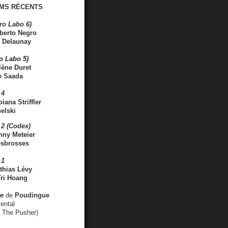
MS RÉCENTS
ro Labo 6)
berto Negro
 Delaunay
ro Labo 5)
lène Duret
e Saada
 4
iana Striffler
elski
2 (Codex)
nny Meteier
esbrosses
 1
thias Lévy
ri Hoang
ve
de
Poudingue
ental
. The Pusher)