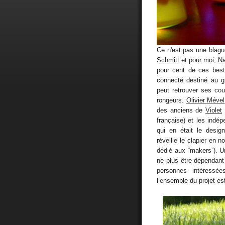
Ce n'est pas une blagu
Schmitt
et pour moi,
Na
pour cent de ces best
connecté destiné au gr
peut retrouver ses cou
rongeurs.
Olivier Mével
des anciens de
Violet
française) et les indép
qui en était le desi
réveille le clapier en 
dédié aux “makers”). U
ne plus être dépendant 
personnes intéressée
l’ensemble du projet e