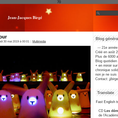
70
Jean-Jacques Birgé
tour
Blog général
udi 30 mai 2019 à 00:01
::
Multimedia
--- 21e année 
Créé en août 2
Plus de 6000 ar
Blog quotidien f
+ en miroir su
chronique solida
non je ne suis 
Contact:
jjbirg
Translate
Fast English tr
CD
Les dém
de l'Académi