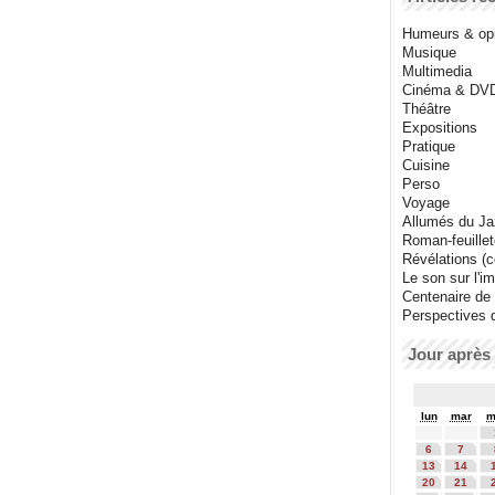
Humeurs & op
Musique
Multimedia
Cinéma & DV
Théâtre
Expositions
Pratique
Cuisine
Perso
Voyage
Allumés du J
Roman-feuille
Révélations (co
Le son sur l'i
Centenaire de
Perspectives 
Jour après 
lun
mar
m
6
7
13
14
20
21