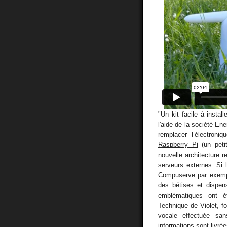
"Un kit facile à insta
l'aide de la société Ene
remplacer l’électroni
Raspberry Pi
(un petit
nouvelle architecture r
serveurs externes. Si 
Compuserve par exemple)
des bétises et dispen
emblématiques ont ét
Technique de Violet, f
vocale effectuée san
informations sont livré