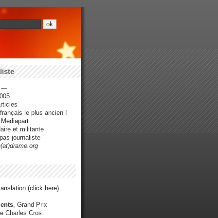
iste
---
005
ticles
rançais le plus ancien !
r Mediapart
ire et militante
pas journaliste
e(at)drame.org
anslation (click here)
ents
, Grand Prix
e Charles Cros