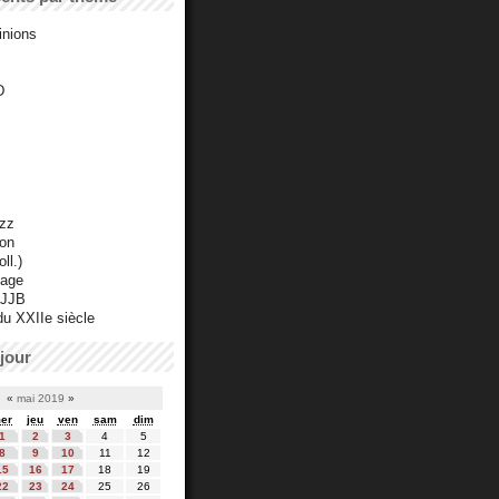
inions
D
azz
ton
ll.)
mage
 JJB
du XXIIe siècle
jour
«
mai 2019
»
er
jeu
ven
sam
dim
1
2
3
4
5
8
9
10
11
12
15
16
17
18
19
22
23
24
25
26