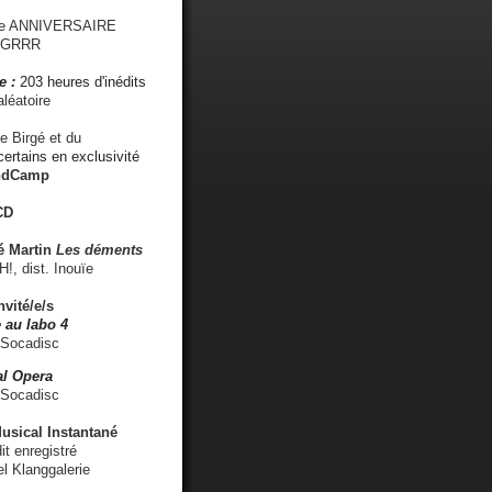
me ANNIVERSAIRE
s GRRR
e :
203 heures d'inédits
léatoire
e Birgé et du
ertains en exclusivité
ndCamp
CD
é
Martin
Les déments
 dist. Inouïe
nvité/e/s
 au labo 4
 Socadisc
l Opera
 Socadisc
sical Instantané
dit enregistré
el Klanggalerie