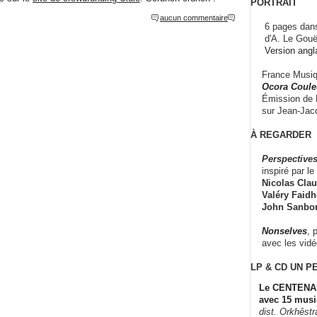
PORTRAIT
aucun commentaire
6 pages dans
d'A. Le Gouë
Version angl
France Musiqu
Ocora Couleu
Émission de F
sur Jean-Jacq
À REGARDER
Perspectives
inspiré par le 
Nicolas Claus
Valéry Faidhe
John Sanbo
Nonselves
, 
avec les vid
LP & CD
UN P
Le CENTENAI
avec 15 musi
dist. Orkhêst