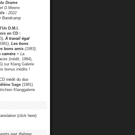
 du Drame
 et D.Meens
ils
- 2022
r Bandcamp
d'Un D.M.I.
fois en CD :
0)
,
À travail égal
1981),
Les bons
les bons amis
(1983),
a caméra
+ La
faces
(inédit, 1984),
) sur Klang Galerie
es bonus inédits !
CD inédit du duo
Hélène Sage
(1981)
utrichien Klanggalerie
anslation (click here)
cents par thème