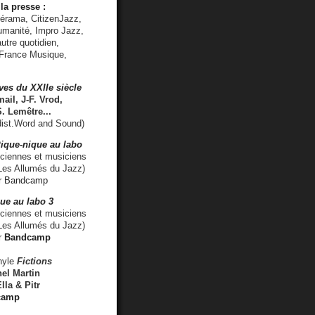
la presse :
lérama, CitizenJazz,
umanité, Impro Jazz,
utre quotidien,
 France Musique,
ves du XXIIe siècle
ail, J-F. Vrod,
S. Lemêtre
...
ist.Word and Sound)
ique-nique au labo
iennes et musiciens
es Allumés du Jazz)
r
Bandcamp
ue au labo 3
ciennes et musiciens
Les Allumés du Jazz)
r
Bandcamp
nyle
Fictions
el Martin
lla & Pitr
camp