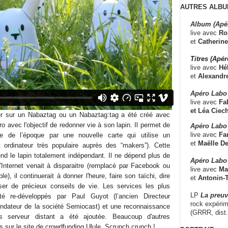
AUTRES ALBU
Album (Apé
live avec
Ro
et
Catherine
Titres (Apé
live avec
Hé
et
Alexandr
Apéro Labo
live avec
Fab
et
Léa Ciech
ller sur un Nabaztag ou un Nabaztag:tag a été créé avec
ro avec l'objectif de redonner vie à son lapin. Il permet de
Apéro Labo 
live avec
Fa
que de l’époque par une nouvelle carte qui utilise un
et
Maëlle D
 ordinateur très populaire auprès des “makers”). Cette
end le lapin totalement indépendant. Il ne dépend plus de
Apéro Labo
l'Internet venait à disparaitre (remplacé par Facebook ou
live avec
Ma
, il continuerait à donner l'heure, faire son taïchi, dire
et
Antonin-T
ser de précieux conseils de vie. Les services les plus
LP
La preu
é re-développés par Paul Guyot (l’ancien Directeur
rock expérim
ondateur de la société Semiocast) et une reconnaissance
(GRRR, dist
s serveur distant a été ajoutée. Beaucoup d'autres
es sur le
site de crowdfunding Ulule
. Scrunch crunch !