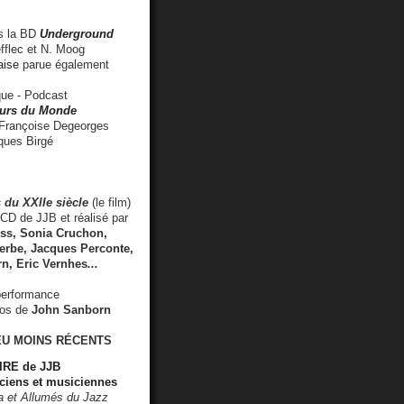
 la BD
Underground
fflec et N. Moog
aise
parue également
e - Podcast
rs du Monde
rançoise Degeorges
ues Birgé
 du XXIIe siècle
(le film)
CD de JJB et réalisé par
s, Sonia Cruchon,
rbe, Jacques Perconte,
rn
,
Eric Vernhes
...
performance
éos de
John Sanborn
EU MOINS RÉCENTS
RE de JJB
ciens et musiciennes
ra et Allumés du Jazz