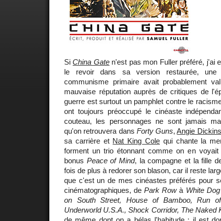
Si
China Gate
n'est pas mon Fuller préféré, j'ai 
le revoir dans sa version restaurée, une
communisme primaire avait probablement v
mauvaise réputation auprès de critiques de l'é
guerre est surtout un pamphlet contre le racisme 
ont toujours préoccupé le cinéaste indépend
couteau, les personnages ne sont jamais m
qu'on retrouvera dans
Forty Guns
,
Angie Dickin
sa carrière et
Nat King Cole
qui chante la mer
forment un trio étonnant comme on en voyait
bonus
Peace of Mind
, la compagne et la fille d
fois de plus à redorer son blason, car il reste l
que c'est un de mes cinéastes préférés pour se
cinématographiques, de
Park Row
à
White Dog
on South Street, House of Bamboo, Run of 
Underworld U.S.A., Shock Corridor, The Naked 
de même dont on a hélas l'habitude : il est 