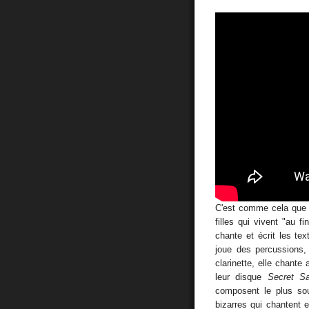
C'est comme cela que 
filles qui vivent "au 
chante et écrit les te
joue des percussions, 
clarinette, elle chante 
leur disque
Secret S
composent le plus souv
bizarres qui chantent