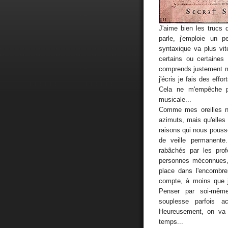
J'aime bien les trucs q
parle, j'emploie un 
syntaxique va plus vit
certains ou certaine
comprends justement m
j'écris je fais des effo
Cela ne m'empêche p
musicale...
Comme mes oreilles n'
azimuts, mais qu'elles 
raisons qui nous poussent
de veille permanente
rabâchés par les prof
personnes méconnues, 
place dans l'encombre
compte, à moins que j
Penser par soi-même
souplesse parfois ac
Heureusement, on va 
temps...