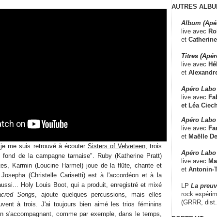
AUTRES ALBU
Album (Apé
live avec
Ro
et
Catherine
Titres (Apé
live avec
Hé
et
Alexandr
Apéro Labo
live avec
Fab
et
Léa Ciech
Apéro Labo 
live avec
Fa
et
Maëlle D
je me suis retrouvé à écouter
Sisters of Velveteen
, trois
Apéro Labo
fin fond de la campagne tarnaise". Ruby (Katherine Pratt)
live avec
Ma
xtes, Karmin (Loucine Harmel) joue de la flûte, chante et
et
Antonin-T
Josepha (Christelle Carisetti) est à l'accordéon et à la
aussi... Holy Louis Boot, qui a produit, enregistré et mixé
LP
La preu
rock expérim
acred Songs
, ajoute quelques percussions, mais elles
(GRRR, dist
ent à trois. J'ai toujours bien aimé les trios féminins
 en s'accompagnant, comme par exemple, dans le temps,