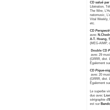
CD
salué par 
Libération, Té
The Wire, L'H
natomusic, L'a
Vital Weekly,
etc.
CD
Perspecti
avec
N.Chedm
A-T. Hoang, 
(MEG-AIMP, d
Double CD
P
avec 29 music
(GRRR, dist. L
Également su
CD
Pique-niq
avec 20 musi
(GRRR, dist. 
Également su
Le superbe vi
duo avec
Lion
sérigraphie d'
E
est sur
Band