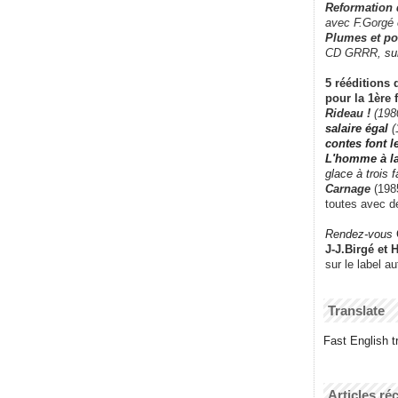
Reformation
avec F.Gorgé
Plumes et po
CD GRRR,
su
5 rééditions 
pour la 1ère 
Rideau !
(198
salaire égal
(
contes font 
L'homme à l
glace à trois 
Carnage
(1985
toutes avec d
Rendez-vous
J-J.Birgé et 
sur le label a
Translate
Fast English tr
Articles ré