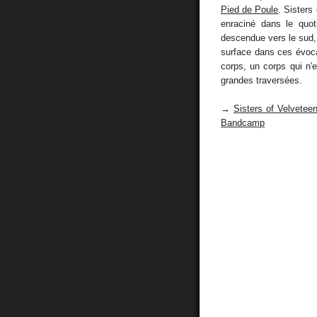
Pied de Poule
. Sisters
enraciné dans le quot
descendue vers le sud, u
surface dans ces évoca
corps, un corps qui n'e
grandes traversées.
→
Sisters of Velvetee
Bandcamp