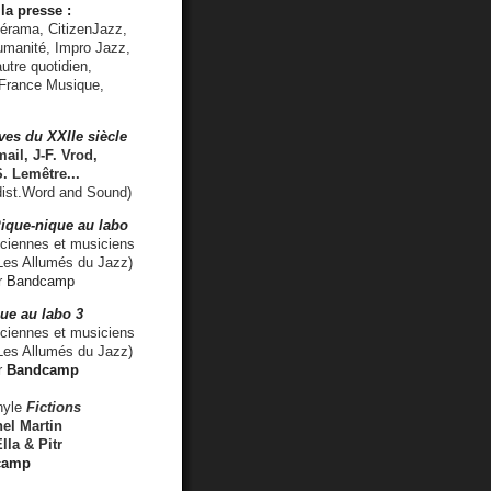
la presse :
lérama, CitizenJazz,
umanité, Impro Jazz,
utre quotidien,
 France Musique,
ves du XXIIe siècle
ail, J-F. Vrod,
S. Lemêtre
...
ist.Word and Sound)
ique-nique au labo
iennes et musiciens
es Allumés du Jazz)
r
Bandcamp
ue au labo 3
ciennes et musiciens
Les Allumés du Jazz)
r
Bandcamp
nyle
Fictions
el Martin
lla & Pitr
camp