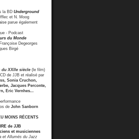
 la BD
Underground
fflec et N. Moog
aise
parue également
e - Podcast
rs du Monde
rançoise Degeorges
ues Birgé
 du XXIIe siècle
(le film)
CD de JJB et réalisé par
s, Sonia Cruchon,
rbe, Jacques Perconte,
rn
,
Eric Vernhes
...
performance
éos de
John Sanborn
EU MOINS RÉCENTS
RE de JJB
ciens et musiciennes
ra et Allumés du Jazz