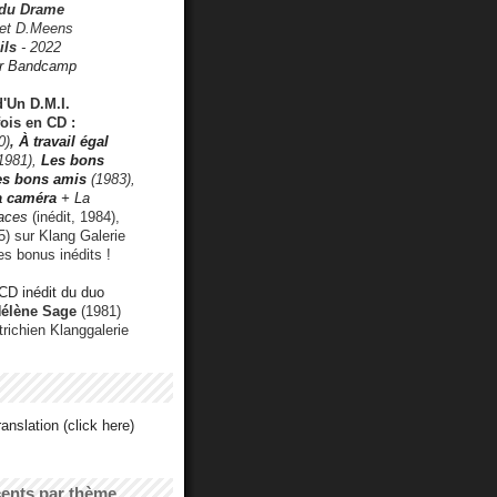
 du Drame
 et D.Meens
ils
- 2022
r Bandcamp
d'Un D.M.I.
fois en CD :
0)
,
À travail égal
1981),
Les bons
les bons amis
(1983),
a caméra
+ La
faces
(inédit, 1984),
) sur Klang Galerie
es bonus inédits !
CD inédit du duo
Hélène Sage
(1981)
utrichien Klanggalerie
anslation (click here)
cents par thème