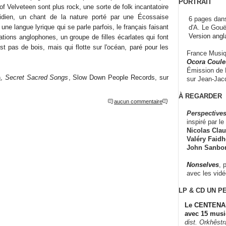
PORTRAIT
 of Velveteen sont plus rock, une sorte de folk incantatoire
idien, un chant de la nature porté par une Écossaise
6 pages dans
ne langue lyrique qui se parle parfois, le français faisant
d'A. Le Gouë
Version angl
tions anglophones, un groupe de filles écarlates qui font
st pas de bois, mais qui flotte sur l'océan, paré pour les
France Musiqu
Ocora Couleu
Émission de F
n
,
Secret Sacred Songs
, Slow Down People Records, sur
sur Jean-Jacq
À REGARDER
aucun commentaire
Perspectives
inspiré par le 
Nicolas Claus
Valéry Faidhe
John Sanbo
Nonselves
, 
avec les vid
LP & CD
UN P
Le CENTENAI
avec 15 musi
dist. Orkhêst