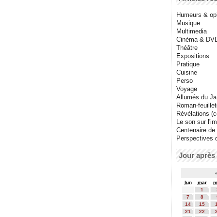
Humeurs & op
Musique
Multimedia
Cinéma & DV
Théâtre
Expositions
Pratique
Cuisine
Perso
Voyage
Allumés du J
Roman-feuille
Révélations (co
Le son sur l'i
Centenaire de
Perspectives 
Jour après 
lun
mar
m
1
7
8
14
15
21
22