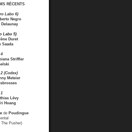
MS RÉCENTS
ro Labo 6)
berto Negro
 Delaunay
ro Labo 5)
lène Duret
e Saada
 4
iana Striffler
elski
2 (Codex)
nny Meteier
esbrosses
 1
thias Lévy
ri Hoang
ve
de
Poudingue
ental
. The Pusher)