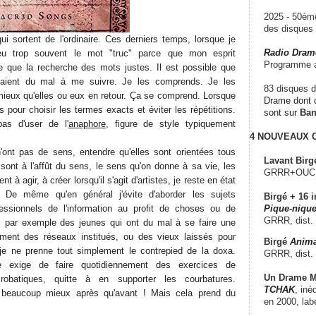
2025 - 50è
des disque
ui sortent de l'ordinaire. Ces derniers temps, lorsque je
Radio Dram
peu trop souvent le mot "truc" parce que mon esprit
Programme a
e que la recherche des mots justes. Il est possible que
s aient du mal à me suivre. Je les comprends. Je les
83 disques d
ieux qu'elles ou eux en retour. Ça se comprend. Lorsque
Drame dont c
rts pour choisir les termes exacts et éviter les répétitions.
sont sur
Ba
as d'user de l'
anaphore
, figure de style typiquement
4 NOUVEAUX
ont pas de sens, entendre qu'elles sont orientées tous
Lavant Birg
sont à l'affût du sens, le sens qu'on donne à sa vie, les
GRRR+OUCH!,
 à agir, à créer lorsqu'il s'agit d'artistes, je reste en état
. De même qu'en général j'évite d'aborder les sujets
Birgé + 16 i
essionnels de l'information au profit de choses ou de
Pique-nique
GRRR, dist.
par exemple des jeunes qui ont du mal à se faire une
ment des réseaux institués, ou des vieux laissés pour
Birgé
Anima
e ne prenne tout simplement le contrepied de la doxa.
GRRR, dist.
 exige de faire quotidiennement des exercices de
Un Drame Mu
robatiques, quitte à en supporter les courbatures.
TCHAK
, iné
beaucoup mieux après qu'avant ! Mais cela prend du
en 2000, lab