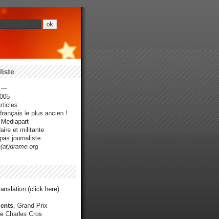
iste
---
005
ticles
rançais le plus ancien !
r Mediapart
ire et militante
pas journaliste
e(at)drame.org
anslation (click here)
ents
, Grand Prix
e Charles Cros