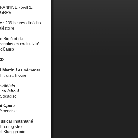
me ANNIVERSAIRE
s GRRR
e :
203 heures d'inédits
léatoire
e Birgé et du
ertains en exclusivité
ndCamp
CD
é
Martin
Les déments
 dist. Inouïe
nvité/e/s
 au labo 4
 Socadisc
l Opera
 Socadisc
sical Instantané
dit enregistré
el Klanggalerie