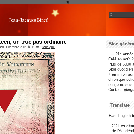
70
Jean-Jacques Birgé
teen, un truc pas ordinaire
Blog général
rdi 1 octobre 2019 à 03:38
::
Musique
--- 21e année 
Créé en août 2
Plus de 6000 ar
Blog quotidien f
+ en miroir su
chronique solida
non je ne suis 
Contact:
jjbirg
Translate
Fast English tr
CD
Les dém
de l'Académi