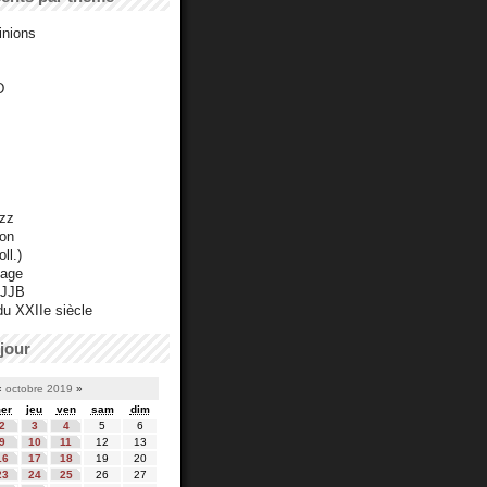
inions
D
azz
ton
ll.)
mage
 JJB
du XXIIe siècle
jour
«
octobre 2019
»
er
jeu
ven
sam
dim
2
3
4
5
6
9
10
11
12
13
16
17
18
19
20
23
24
25
26
27