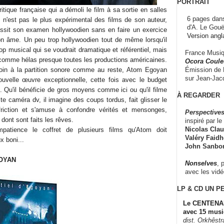
PORTRAIT
tique française qui a démoli le film à sa sortie en salles
6 pages dans
 n'est pas le plus expérimental des films de son auteur,
d'A. Le Gouë
sit son examen hollywoodien sans en faire un exercice
Version angl
on âme. Un peu trop hollywoodien tout de même lorsqu'il
rop musical qui se voudrait dramatique et référentiel, mais
France Musiqu
comme hélas presque toutes les productions américaines.
Ocora Couleu
Émission de F
 soin à la partition sonore comme au reste, Atom Egoyan
sur Jean-Jacq
nouvelle œuvre exceptionnelle, cette fois avec le budget
. Qu'il bénéficie de gros moyens comme ici ou qu'il filme
À REGARDER
e caméra dv, il imagine des coups tordus, fait glisser le
riction et s'amuse à confondre vérités et mensonges,
Perspectives
ont sont faits les rêves.
inspiré par le 
Nicolas Claus
patience le coffret de plusieurs films qu'Atom doit
Valéry Faidhe
 boni...
John Sanbo
GOYAN
Nonselves
, 
avec les vid
LP & CD
UN P
Le CENTENAI
avec 15 musi
dist. Orkhêst