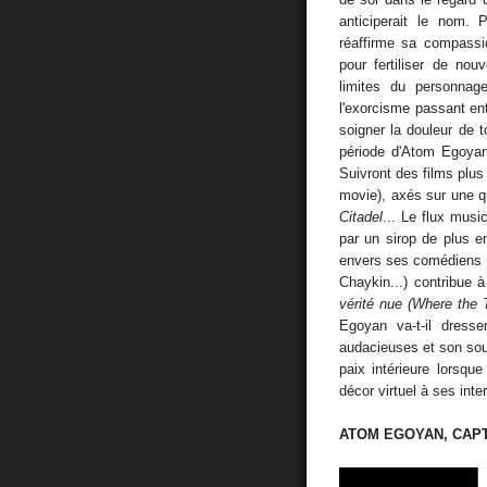
anticiperait le nom. 
réaffirme sa compassio
pour fertiliser de nouv
limites du personna
l'exorcisme passant ent
soigner la douleur de t
période d'Atom Egoyan,
Suivront des films plus
movie), axés sur une q
Citadel
... Le flux musi
par un sirop de plus en
envers ses comédiens 
Chaykin...) contribue à
vérité nue (Where the T
Egoyan va-t-il dress
audacieuses et son sou
paix intérieure lorsqu
décor virtuel à ses in
ATOM EGOYAN, CAPT