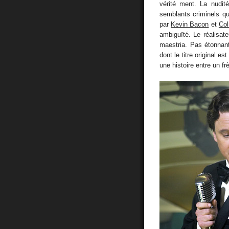
vérité ment. La nudit
semblants criminels qu
par
Kevin Bacon
et
Col
ambiguïté. Le réalisat
maestria. Pas étonnant
dont le titre original est
une histoire entre un f