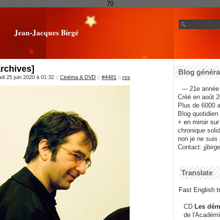
70
Jean-Jacques Birgé
rchives]
Blog général
di 25 juin 2020 à 01:32
::
Cinéma & DVD
::
#4481
::
rss
--- 21e année 
Créé en août 2
Plus de 6000 ar
Blog quotidien f
+ en miroir su
chronique solida
non je ne suis 
Contact:
jjbirg
Translate
Fast English tr
CD
Les dém
de l'Académi