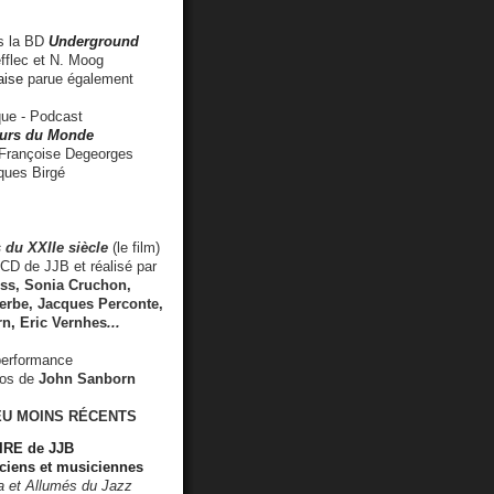
 la BD
Underground
fflec et N. Moog
aise
parue également
e - Podcast
rs du Monde
rançoise Degeorges
ues Birgé
 du XXIIe siècle
(le film)
CD de JJB et réalisé par
s, Sonia Cruchon,
rbe, Jacques Perconte,
rn
,
Eric Vernhes
...
performance
éos de
John Sanborn
EU MOINS RÉCENTS
RE de JJB
ciens et musiciennes
ra et Allumés du Jazz