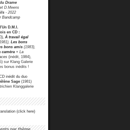
 du Drame
 et D.Meens
ils
- 2022
r Bandcamp
d'Un D.M.I.
fois en CD :
0)
,
À travail égal
1981),
Les bons
les bons amis
(1983),
a caméra
+ La
faces
(inédit, 1984),
) sur Klang Galerie
es bonus inédits !
CD inédit du duo
Hélène Sage
(1981)
utrichien Klanggalerie
anslation (click here)
cents par thème