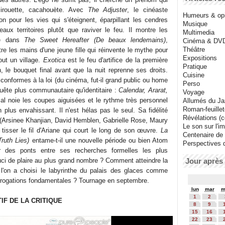
Pirouette, cacahouète. Avec
The Adjuster
, le cinéaste
Humeurs & op
n pour les vies qui s'éteignent, éparpillant les cendres
Musique
eaux territoires plutôt que raviver le feu. Il montre les
Multimedia
ge dans
The Sweet Hereafter (De beaux lendemains)
,
Cinéma & DV
Théâtre
re les mains d'une jeune fille qui réinvente le mythe pour
Expositions
out un village.
Exotica
est le feu d'artifice de la première
Pratique
 le bouquet final avant que la nuit reprenne ses droits.
Cuisine
 conformes à la loi (du cinéma, fut-il grand public ou home
Perso
uête plus communautaire qu'identitaire :
Calendar, Ararat,
Voyage
cal noie les coupes aiguisées et le rythme très personnel
Allumés du J
Roman-feuille
 plus envahissant. Il n'est hélas pas le seul. Sa fidélité
Révélations (co
(Arsinee Khanjian, David Hemblen, Gabrielle Rose, Maury
Le son sur l'i
 tisser le fil d'Ariane qui court le long de son œuvre.
La
Centenaire de
ruth Lies)
entame-t-il une nouvelle période ou bien Atom
Perspectives 
er des ponts entre ses recherches formelles les plus
ci de plaire au plus grand nombre ? Comment atteindre la
Jour après 
e l'on a choisi le labyrinthe du palais des glaces comme
terrogations fondamentales ? Tournage en septembre.
lun
mar
m
1
2
IF DE LA CRITIQUE
8
9
15
16
22
23