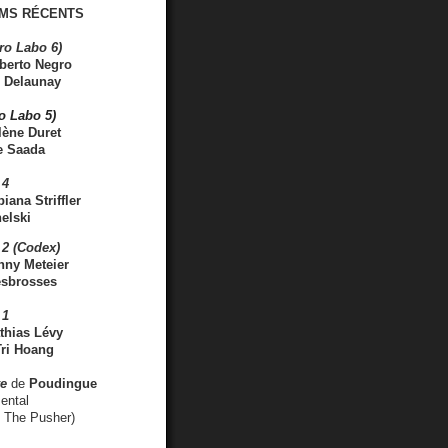
MS RÉCENTS
ro Labo 6)
berto Negro
 Delaunay
ro Labo 5)
lène Duret
e Saada
 4
iana Striffler
elski
2 (Codex)
nny Meteier
esbrosses
 1
thias Lévy
ri Hoang
ve
de
Poudingue
ental
. The Pusher)