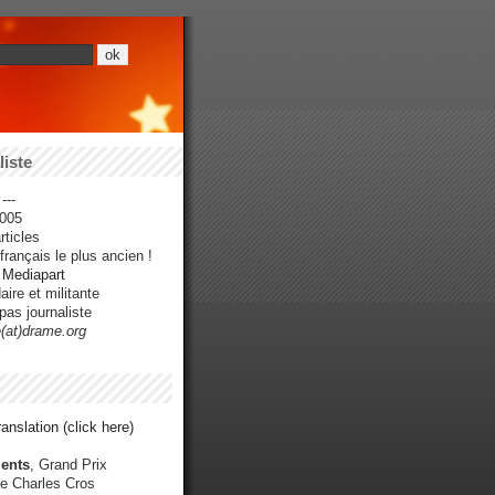
iste
---
005
ticles
rançais le plus ancien !
r Mediapart
ire et militante
pas journaliste
e(at)drame.org
anslation (click here)
ents
, Grand Prix
e Charles Cros