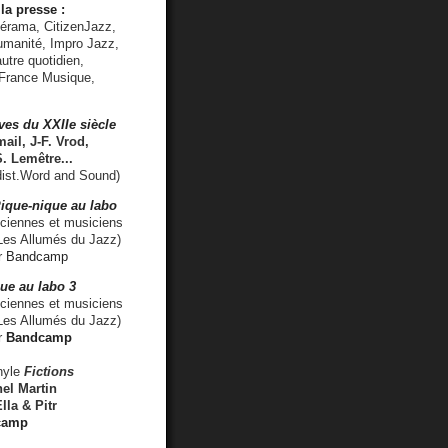
la presse :
lérama, CitizenJazz,
umanité, Impro Jazz,
utre quotidien,
 France Musique,
ves du XXIIe siècle
ail, J-F. Vrod,
S. Lemêtre
...
ist.Word and Sound)
ique-nique au labo
iennes et musiciens
es Allumés du Jazz)
r
Bandcamp
ue au labo 3
ciennes et musiciens
Les Allumés du Jazz)
r
Bandcamp
nyle
Fictions
el Martin
lla & Pitr
camp