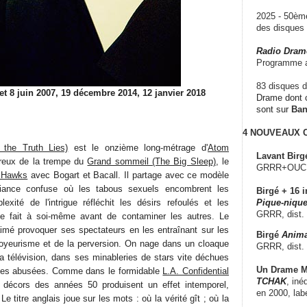
2025 - 50è
des disque
Radio Dram
Programme a
83 disques d
 et 8 juin 2007, 19 décembre 2014, 12 janvier 2018
Drame dont c
sont sur
Ba
4 NOUVEAUX
 the Truth Lies)
est le onzième long-métrage d'
Atom
Lavant Birg
ureux de la trempe du
Grand sommeil (The Big Sleep)
, le
GRRR+OUCH!,
 Hawks
avec Bogart et Bacall. Il partage avec ce modèle
iance confuse où les tabous sexuels encombrent les
Birgé + 16 i
xité de l'intrigue réfléchit les désirs refoulés et les
Pique-nique
GRRR, dist.
e fait à soi-même avant de contaminer les autres. Le
 aimé provoquer ses spectateurs en les entraînant sur les
Birgé
Anima
voyeurisme et de la perversion. On nage dans un cloaque
GRRR, dist.
a télévision, dans ses minableries de stars vite déchues
Un Drame Mu
ttes abusées. Comme dans le formidable
L.A. Confidential
TCHAK
, iné
 décors des années 50 produisent un effet intemporel,
en 2000, lab
 Le titre anglais joue sur les mots : où la vérité gît ; où la