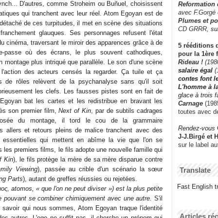
ynch... D'autres, comme Stroheim ou Buñuel, choisissent
Reformation
avec F.Gorgé
tiques qui tranchent avec leur réel. Atom Egoyan est de
Plumes et po
étaché de ces turpitudes, il met en scène des situations
CD GRRR,
su
 franchement glauques. Ses personnages refusent l'état
du cinéma, traversant le miroir des apparences grâce à de
5 rééditions 
se-passe où des écrans, le plus souvent cathodiques,
pour la 1ère 
Rideau !
(198
'un montage plus intriqué que parallèle. Le son d'une scène
salaire égal
(
 l'action des acteurs censés la regarder. Ça tuile et ça
contes font 
ts de rôles relèvent de la psychanalyse sans qu'il soit
L'homme à l
orieusement les clefs. Les fausses pistes sont en fait de
glace à trois 
Egoyan bat les cartes et les redistribue en bravant les
Carnage
(1985
Dès son premier film,
Next of Kin
, par de subtils cadrages
toutes avec d
losée du montage, il tord le cou de la grammaire
Rendez-vous
s allers et retours pleins de malice tranchent avec des
J-J.Birgé et 
s essentielles qui mettent en abîme la vie que l'on se
sur le label a
s les premiers films, le fils adopte une nouvelle famille qui
f Kin
), le fils protège la mère de sa mère disparue contre
mily Viewing
), passée au crible d'un scénario la sœur
Translate
ng Parts
), autant de greffes réussies ou rejetées.
Fast English tr
ς, atomos, « que l'on ne peut diviser ») est la plus petite
le pouvant se combiner chimiquement avec une autre.
S'il
r savoir qui nous sommes, Atom Egoyan traque l'identité
Articles ré
des autres. L'ego ne suffit pas, il cherche un prénom qui