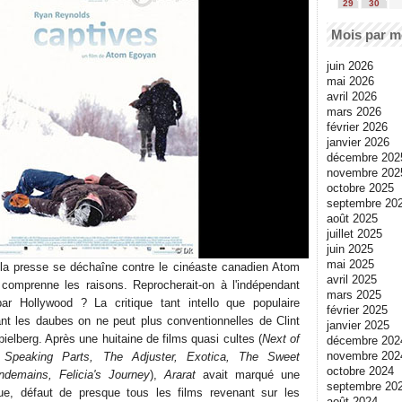
29
30
Mois par m
juin 2026
mai 2026
avril 2026
mars 2026
février 2026
janvier 2026
décembre 202
novembre 202
octobre 2025
septembre 20
août 2025
juillet 2025
juin 2025
mai 2025
 la presse se déchaîne contre le cinéaste canadien Atom
avril 2025
comprenne les raisons. Reprocherait-on à l'indépendant
mars 2025
par Hollywood ? La critique tant intello que populaire
février 2025
ant les daubes on ne peut plus conventionnelles de Clint
janvier 2025
elberg. Après une huitaine de films quasi cultes (
Next of
décembre 202
novembre 202
, Speaking Parts, The Adjuster, Exotica, The Sweet
octobre 2024
ndemains, Felicia's Journey
),
Ararat
avait marqué une
septembre 20
que, défaut de presque tous les films revenant sur les
août 2024