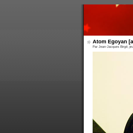
Atom Egoyan [a
Par Jean-Jacques Birgé, jeu