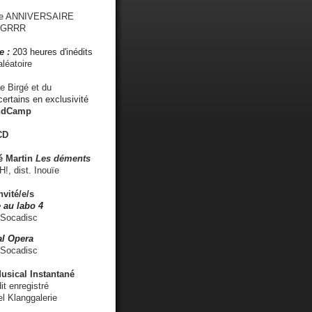
me ANNIVERSAIRE
s GRRR
e :
203 heures d'inédits
léatoire
e Birgé et du
ertains en exclusivité
ndCamp
CD
é
Martin
Les déments
 dist. Inouïe
nvité/e/s
 au labo 4
 Socadisc
l Opera
 Socadisc
sical Instantané
dit enregistré
el Klanggalerie