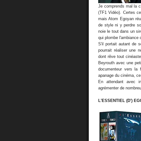
Je comprends mal la cri
(TF1 Vidéo). Certes ce
mais Atom Egoyan réus
de style ni y perdre s
noie le tout dans un si
qui plombe l'ambiance 
S'il portait autant de
pourrait réaliser une 
dont rêve tout cinéaste
Beyrouth avec une petit
documenteur vers la f
apanage du cinéma, ce d
En attendant avec im
agrémenter de nombreux
L'ESSENTIEL (D') E