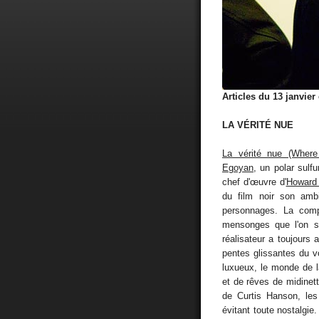
Articles du 13 janvier
LA VÉRITÉ NUE
La vérité nue (Where
Egoyan
, un polar sulf
chef d'œuvre d'
Howard
du film noir son amb
personnages. La comple
mensonges que l'on s
réalisateur a toujours
pentes glissantes du 
luxueux, le monde de l
et de rêves de midine
de Curtis Hanson, les
évitant toute nostalgie.