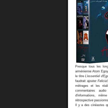
Presque tous les long
arménienne Atom Egoya
le titre
L'essentiel d'Eg
faudrait ajouter
Felicia
métrages et les réal
commentaires audio
d'informations, mêm
rétrospective passionn
Il y a des cinéastes q