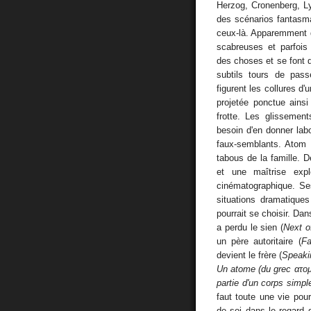
Herzog, Cronenberg, L
des scénarios fantasma
ceux-là. Apparemment d
scabreuses et parfois
des choses et se font 
subtils tours de pas
figurent les collures d
projetée ponctue ainsi
frotte. Les glissemen
besoin d'en donner lab
faux-semblants. Atom 
tabous de la famille. 
et une maîtrise exp
cinématographique. Se
situations dramatique
pourrait se choisir. Dan
a perdu le sien (
Next o
un père autoritaire (
Fa
devient le frère (
Speaki
Un atome (du grec ατομο
partie d'un corps simp
faut toute une vie pou
de soi dans le regard 