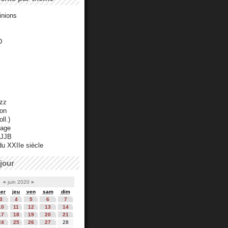
inions
D
azz
ton
ll.)
mage
 JJB
du XXIIe siècle
jour
«
juin 2020
»
er
jeu
ven
sam
dim
3
4
5
6
7
10
11
12
13
14
17
18
19
20
21
24
25
26
27
28