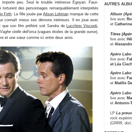
é importe peu. Seul le trouble intéresse Egoyan. Faux-
AUTRES ALBU
i torturent des personnages remarquablement interprétés
Album (Apé
in Firth
. La fille jouée par
Alison Lohman
manque de cette
live avec
Ro
eur connaît mieux ses démons intérieurs. Il en joue avec
et
Catherine
 que son film préféré soit
Sandra
de
Lucchino Visconti
,
Vaghe stelle dell'orsa
(vagues étoiles de la grande ourse),
Titres (Apé
rère et une sœur comme ici entre deux amis.
live avec
Hé
et
Alexandr
Apéro Labo
live avec
Fab
et
Léa Ciech
Apéro Labo 
live avec
Fa
et
Maëlle D
Apéro Labo
live avec
Ma
et
Antonin-T
LP
La preu
rock expérim
(GRRR, dist