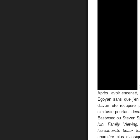
Après l'avoir encensé,
Egoyan sans que j'en 
d'avoir été récupéré 
s'extasie pourtant dev
Eastwood ou Steven Spi
Kin, Family Viewing
Hereafter/De beaux le
charnière plus classi