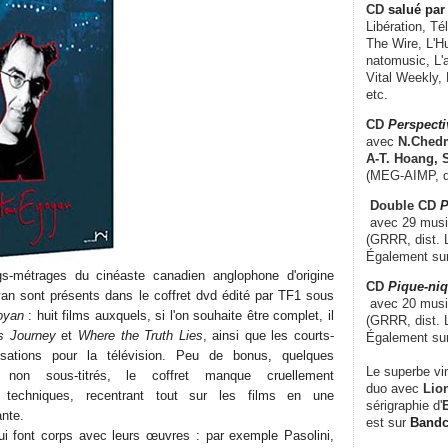
CD
salué par 
Libération, Té
The Wire, L'H
natomusic, L'a
Vital Weekly,
etc.
CD
Perspecti
avec
N.Chedm
A-T. Hoang, 
(MEG-AIMP, d
Double CD
P
avec 29 music
(GRRR, dist. L
Également su
s-métrages du cinéaste canadien anglophone d'origine
CD
Pique-niq
n sont présents dans le coffret dvd édité par TF1 sous
avec 20 musi
oyan
: huit films auxquels, si l'on souhaite être complet, il
(GRRR, dist. 
's Journey
et
Where the Truth Lies
, ainsi que les courts-
Également su
isations pour la télévision. Peu de bonus, quelques
Le superbe vi
 non sous-titrés, le coffret manque cruellement
duo avec
Lion
e techniques, recentrant tout sur les films en une
sérigraphie d'
E
ante.
est sur
Band
ui font corps avec leurs œuvres : par exemple Pasolini,