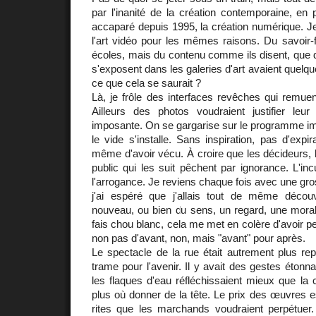
par l'inanité de la création contemporaine, en p
accaparé depuis 1995, la création numérique. Je
l'art vidéo pour les mêmes raisons. Du savoir-fa
écoles, mais du contenu comme ils disent, que dal
s'exposent dans les galeries d'art avaient quelqu
ce que cela se saurait ?
Là, je frôle des interfaces revêches qui remue
Ailleurs des photos voudraient justifier leur 
imposante. On se gargarise sur le programme im
le vide s'installe. Sans inspiration, pas d'expi
même d'avoir vécu. À croire que les décideurs, l
public qui les suit pêchent par ignorance. L'inc
l'arrogance. Je reviens chaque fois avec une gr
j'ai espéré que j'allais tout de même décou
nouveau, ou bien du sens, un regard, une morale
fais chou blanc, cela me met en colère d'avoir 
non pas d'avant, non, mais "avant" pour après.
Le spectacle de la rue était autrement plus rep
trame pour l'avenir. Il y avait des gestes étonn
les flaques d'eau réfléchissaient mieux que la cr
plus où donner de la tête. Le prix des œuvres es
rites que les marchands voudraient perpétuer.