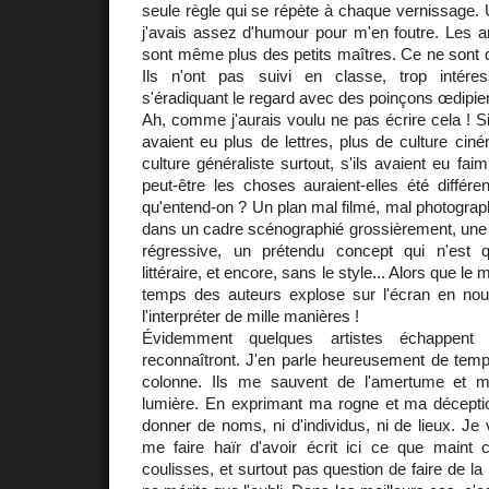
seule règle qui se répète à chaque vernissage. U
j'avais assez d'humour pour m'en foutre. Les a
sont même plus des petits maîtres. Ce ne sont 
Ils n'ont pas suivi en classe, trop intér
s'éradiquant le regard avec des poinçons œdipie
Ah, comme j'aurais voulu ne pas écrire cela ! Si
avaient eu plus de lettres, plus de culture cin
culture généraliste surtout, s'ils avaient eu fai
peut-être les choses auraient-elles été différe
qu'entend-on ? Un plan mal filmé, mal photograph
dans un cadre scénographié grossièrement, une in
régressive, un prétendu concept qui n'est qu'
littéraire, et encore, sans le style... Alors que le
temps des auteurs explose sur l'écran en nous 
l'interpréter de mille manières !
Évidemment quelques artistes échappent 
reconnaîtront. J'en parle heureusement de tem
colonne. Ils me sauvent de l'amertume et m
lumière. En exprimant ma rogne et ma déception
donner de noms, ni d'individus, ni de lieux. Je
me faire haïr d'avoir écrit ici ce que main
coulisses, et surtout pas question de faire de la 