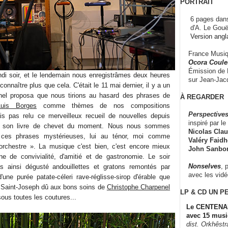
PORTRAIT
6 pages dans
d'A. Le Gouë
Version angl
France Musiqu
Ocora Couleu
Émission de F
ndi soir, et le lendemain nous enregistrâmes deux heures
sur Jean-Jacq
nnaître plus que cela. C'était le 11 mai dernier, il y a un
ionel proposa que nous tirions au hasard des phrases de
À REGARDER
Luis Borges
comme thèmes de nos compositions
Perspectives
ais pas relu ce merveilleux recueil de nouvelles depuis
inspiré par le 
it son livre de chevet du moment. Nous nous sommes
Nicolas Claus
 ces phrases mystérieuses, lui au ténor, moi comme
Valéry Faidhe
orchestre ». La musique c'est bien, c'est encore mieux
John Sanbo
ne de convivialité, d'amitié et de gastronomie. Le soir
Nonselves
, 
s ainsi dégusté andouillettes et gratons remontés par
avec les vid
une purée patate-céleri rave-réglisse-sirop d'érable que
un Saint-Joseph dû aux bons soins de
Christophe Charpenel
LP & CD
UN P
ous toutes les coutures...
Le CENTENAI
avec 15 musi
dist. Orkhêst