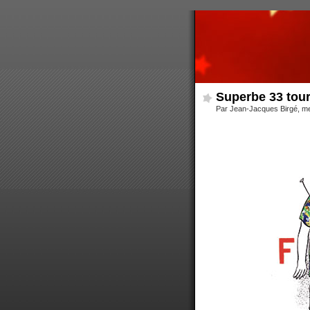
Superbe 33 tour
Par Jean-Jacques Birgé, me