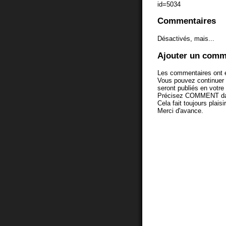
id=5034
Commentaires
Désactivés, mais...
Ajouter un comm
Les commentaires ont é
Vous pouvez continuer
seront publiés en votr
Précisez COMMENT dans 
Cela fait toujours plaisi
Merci d'avance.