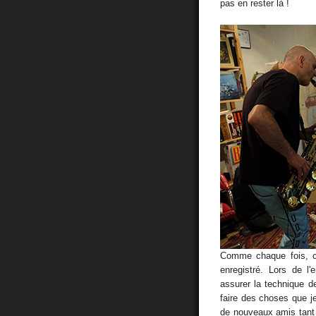
pas en rester là !
Comme chaque fois, c
enregistré. Lors de l
assurer la technique d
faire des choses que je 
de nouveaux amis tant 