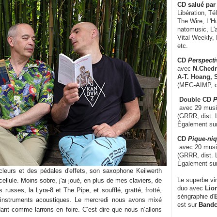
CD
salué par 
Libération, Té
The Wire, L'H
natomusic, L'a
Vital Weekly,
etc.
CD
Perspecti
avec
N.Chedm
A-T. Hoang, 
(MEG-AIMP, d
Double CD
P
avec 29 music
(GRRR, dist. L
Également su
CD
Pique-niq
avec 20 musi
(GRRR, dist. 
Également su
ucleurs et des pédales d'effets, son saxophone Keilwerth
Le superbe vi
ellule. Moins sobre, j'ai joué, en plus de mes claviers, de
duo avec
Lion
russes, la Lyra-8 et The Pipe, et soufflé, gratté, frotté,
sérigraphie d'
E
d'instruments acoustiques. Le mercredi nous avons mixé
est sur
Band
nt comme larrons en foire. C’est dire que nous n’allons