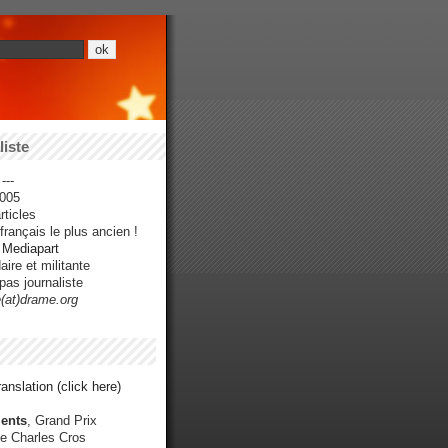
iste
---
005
ticles
rançais le plus ancien !
r Mediapart
ire et militante
pas journaliste
e(at)drame.org
anslation (click here)
ents
, Grand Prix
e Charles Cros