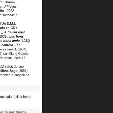
 du Drame
 et D.Meens
ils
- 2022
r Bandcamp
d'Un D.M.I.
fois en CD :
0)
,
À travail égal
1981),
Les bons
les bons amis
(1983),
a caméra
+ La
faces
(inédit, 1984),
) sur Klang Galerie
es bonus inédits !
CD inédit du duo
Hélène Sage
(1981)
utrichien Klanggalerie
anslation (click here)
cents par thème