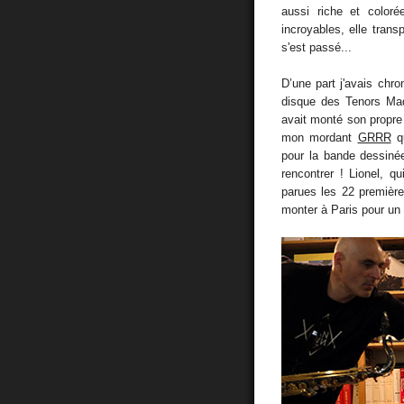
aussi riche et color
incroyables, elle tra
s'est passé...
D’une part j'avais chr
disque des Tenors M
avait monté son propre
mon mordant
GRRR
qu
pour la bande dessiné
rencontrer ! Lionel, q
parues les 22 premièr
monter à Paris pour un d