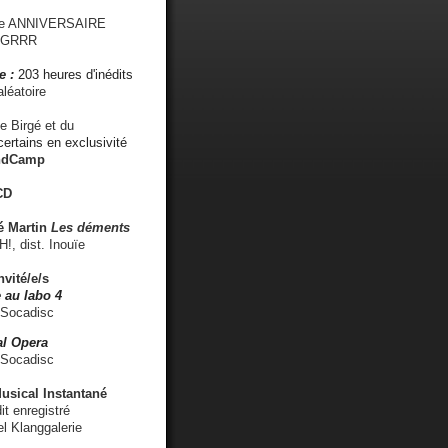
me ANNIVERSAIRE
s GRRR
e :
203 heures d'inédits
léatoire
e Birgé et du
ertains en exclusivité
ndCamp
CD
é
Martin
Les déments
 dist. Inouïe
nvité/e/s
 au labo 4
 Socadisc
l Opera
 Socadisc
sical Instantané
dit enregistré
el Klanggalerie