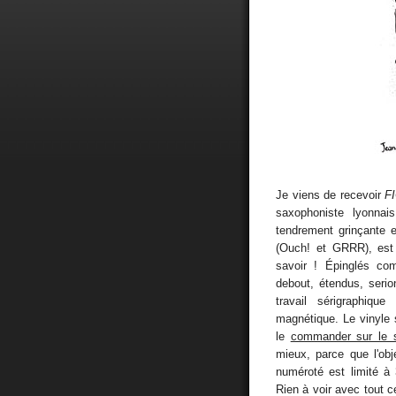
Je viens de recevoir
F
saxophoniste lyonnai
tendrement grinçante e
(Ouch! et GRRR), est é
savoir ! Épinglés co
debout, étendus, serio
travail sérigraphiqu
magnétique. Le vinyle s
le
commander sur le 
mieux, parce que l'obje
numéroté est limité à
Rien à voir avec tout ce