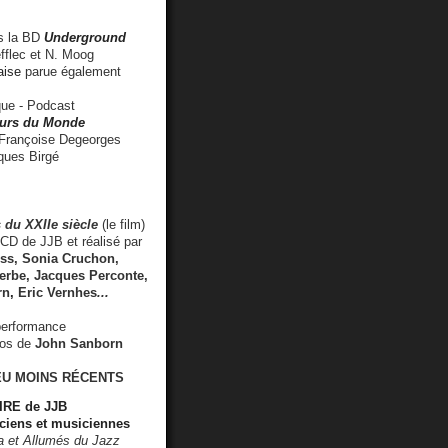
 la BD
Underground
fflec et N. Moog
aise
parue également
e - Podcast
rs du Monde
rançoise Degeorges
ues Birgé
 du XXIIe siècle
(le film)
CD de JJB et réalisé par
s, Sonia Cruchon,
rbe, Jacques Perconte,
rn
,
Eric Vernhes
...
performance
éos de
John Sanborn
EU MOINS RÉCENTS
RE de JJB
ciens et musiciennes
ra et Allumés du Jazz