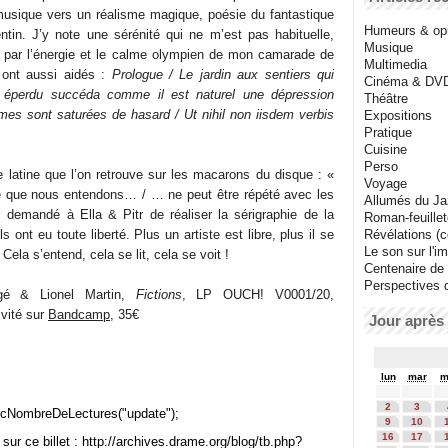
musique vers un réalisme magique, poésie du fantastique
Humeurs & op
entin. J’y note une sérénité qui ne m’est pas habituelle,
Musique
é par l’énergie et le calme olympien de mon camarade de
Multimedia
y ont aussi aidés :
Prologue / Le jardin aux sentiers qui
Cinéma & DV
ir éperdu succéda comme il est naturel une dépression
Théâtre
es sont saturées de hasard / Ut nihil non iisdem verbis
Expositions
Pratique
Cuisine
Perso
se latine que l’on retrouve sur les macarons du disque : «
Voyage
ce que nous entendons… / … ne peut être répété avec les
Allumés du J
 demandé à Ella & Pitr de réaliser la sérigraphie de la
Roman-feuille
ls ont eu toute liberté. Plus un artiste est libre, plus il se
Révélations (co
Le son sur l'i
 Cela s’entend, cela se lit, cela se voit !
Centenaire de
Perspectives 
gé & Lionel Martin,
Fictions
, LP OUCH! V0001/20,
ivité sur
Bandcamp
, 35€
Jour après 
lun
mar
m
2
3
cNombreDeLectures("update");
9
10
16
17
sur ce billet : http://archives.drame.org/blog/tb.php?