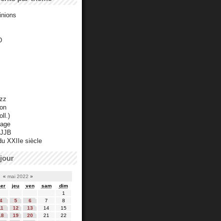
inions
D
azz
ton
ll.)
mage
 JJB
du XXIIe siècle
jour
«
mai 2022
»
er
jeu
ven
sam
dim
1
4
5
6
7
8
11
12
13
14
15
18
19
20
21
22