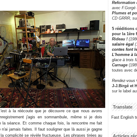
Reformation
avec F.Gorgé
Plumes et po
CD GRRR,
su
5 rééditions 
pour la 1ère 
Rideau !
(198
salaire égal
(
contes font 
L'homme à l
glace à trois 
Carnage
(1985
toutes avec d
Rendez-vous
J-J.Birgé et 
sur le label a
Translate
'est à la réécoute que je découvre ce que nous avons
'enregistrement j'agis en somnambule, même si je dois
Fast English tr
e la séance. Et comme chaque fois, la rencontre me fait
n'ai jamais faites. Il faut souligner que là aussi je gagne
la complicité se révèle fructueuse. Les phrases tirées au
Articles ré