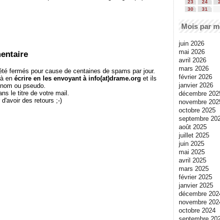
23
24
30
31
Mois par m
juin 2026
mai 2026
entaire
avril 2026
mars 2026
té fermés pour cause de centaines de spams par jour.
février 2026
 à en
écrire en les envoyant à info(at)drame.org
et ils
janvier 2026
e nom ou pseudo.
le titre de votre mail.
décembre 202
r d'avoir des retours ;-)
novembre 202
octobre 2025
septembre 20
août 2025
juillet 2025
juin 2025
mai 2025
avril 2025
mars 2025
février 2025
janvier 2025
décembre 202
novembre 202
octobre 2024
septembre 20