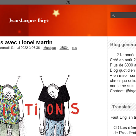
70
Jean-Jacques Birgé
s avec Lionel Martin
Blog général
rcredi 11 mai 2022 à 06:36
::
Musique
::
#5034
::
rss
--- 21e année 
Créé en août 2
Plus de 6000 ar
Blog quotidien f
+ en miroir su
chronique solida
non je ne suis 
Contact:
jjbirg
Translate
Fast English tr
CD
Les dém
de l'Académi