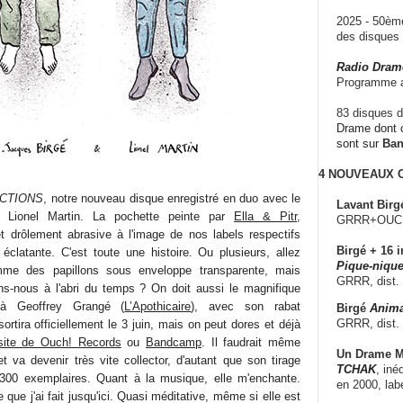
2025 - 50è
des disque
Radio Dram
Programme a
83 disques d
Drame dont c
sont sur
Ba
4 NOUVEAUX
ICTIONS
, notre nouveau disque enregistré en duo avec le
Lavant Birg
s Lionel Martin. La pochette peinte par
Ella & Pitr
,
GRRR+OUCH!,
t drôlement abrasive à l'image de nos labels respectifs
Birgé + 16 i
clatante. C'est toute une histoire. Ou plusieurs, allez
Pique-nique
mme des papillons sous enveloppe transparente, mais
GRRR, dist.
ns-nous à l'abri du temps ? On doit aussi le magnifique
e à Geoffrey Grangé (
L’Apothicaire
), avec son rabat
Birgé
Anima
GRRR, dist.
ortira officiellement le 3 juin, mais on peut dores et déjà
site de Ouch! Records
ou
Bandcamp
. Il faudrait même
Un Drame Mu
t va devenir très vite collector, d'autant que son tirage
TCHAK
, iné
 300 exemplaires. Quant à la musique, elle m'enchante.
en 2000, lab
 que j'ai fait jusqu'ici. Quasi méditative, même si elle est