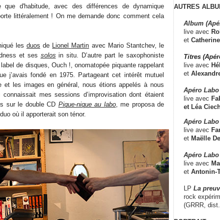
ée que d'habitude, avec des différences de dynamique
AUTRES ALBU
nsporte littéralement ! On me demande donc comment cela
Album (Apé
live avec
Ro
et
Catherine
oniqué les
duos
de
Lionel Martin
avec Mario Stantchev, le
adness et ses
solos
in situ. D’autre part le saxophoniste
Titres (Apé
live avec
Hé
 label de disques, Ouch !, onomatopée piquante rappelant
et
Alexandr
e j’avais fondé en 1975. Partageant cet intérêt mutuel
e et les images en général, nous étions appelés à nous
Apéro Labo
ui connaissait mes sessions d’improvisation dont étaient
live avec
Fab
es sur le double CD
Pique-nique au labo
, me proposa de
et
Léa Ciech
uo où il apporterait son ténor.
Apéro Labo 
live avec
Fa
et
Maëlle D
Apéro Labo
live avec
Ma
et
Antonin-T
LP
La preu
rock expérim
(GRRR, dist