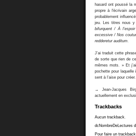
hasard ont poussé la 
propre à l'écrivain arg
probablement influenc
jeu. Les titres nous 
bifurquent / À l’espo
excessive / Nos coutum
redderetur auditum
.
J’ai traduit cette phra
de sorte que rien de 
mêmes mots. » Et j’ai
pochette pour laquelle i
sent à l’aise pour créer.
→ Jean-Jacques Bir
actuellement en exclus
Trackbacks
Aucun trackback.
dcNombreDeLectures d
Pour faire un trackback 