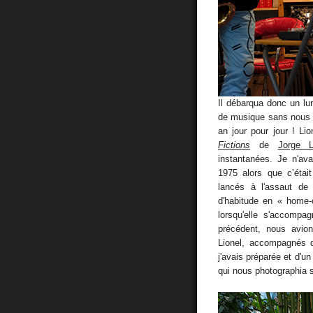
Il débarqua donc un lu
de musique sans nous co
an jour pour jour ! L
Fictions
de
Jorge 
instantanées. Je n'av
1975 alors que c’éta
lancés à l'assaut de
d'habitude en « home-
lorsqu'elle s'accompag
précédent, nous avion
Lionel, accompagnés d'
j'avais préparée et d'
qui nous photographia s