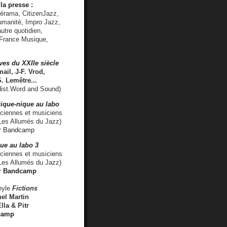
la presse :
lérama, CitizenJazz,
umanité, Impro Jazz,
utre quotidien,
 France Musique,
ves du XXIIe siècle
ail, J-F. Vrod,
S. Lemêtre
...
ist.Word and Sound)
ique-nique au labo
iennes et musiciens
es Allumés du Jazz)
r
Bandcamp
ue au labo 3
ciennes et musiciens
Les Allumés du Jazz)
r
Bandcamp
nyle
Fictions
el Martin
lla & Pitr
camp