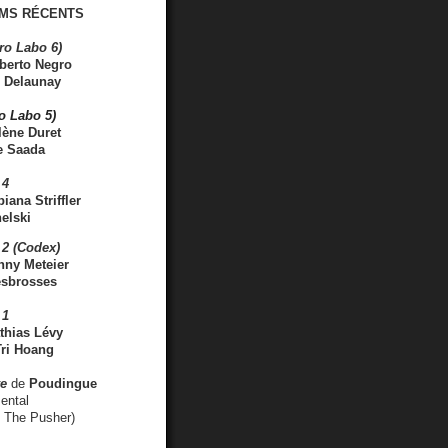
MS RÉCENTS
ro Labo 6)
berto Negro
 Delaunay
ro Labo 5)
lène Duret
e Saada
 4
iana Striffler
elski
2 (Codex)
nny Meteier
esbrosses
 1
thias Lévy
ri Hoang
ve
de
Poudingue
ental
. The Pusher)