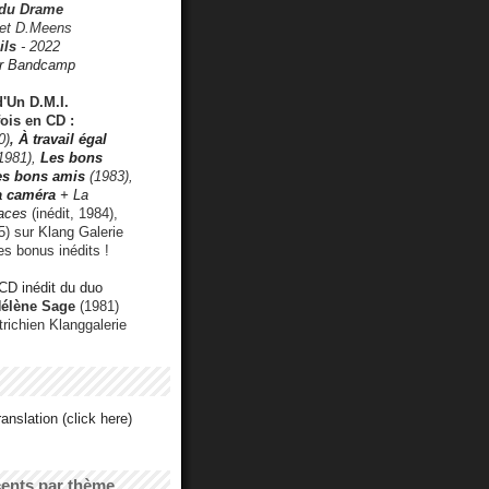
 du Drame
 et D.Meens
ils
- 2022
r Bandcamp
d'Un D.M.I.
fois en CD :
0)
,
À travail égal
1981),
Les bons
les bons amis
(1983),
a caméra
+ La
faces
(inédit, 1984),
) sur Klang Galerie
es bonus inédits !
CD inédit du duo
Hélène Sage
(1981)
utrichien Klanggalerie
anslation (click here)
cents par thème