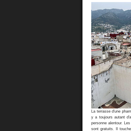
La terrasse d'une pharm
y a toujours autant d
personne alentour. Les 
sont gratuits. Il tou