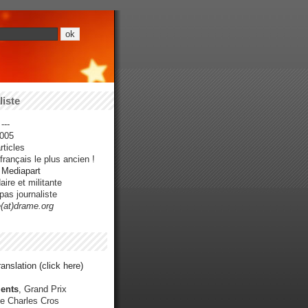
iste
---
005
ticles
rançais le plus ancien !
r Mediapart
ire et militante
pas journaliste
e(at)drame.org
anslation (click here)
ents
, Grand Prix
e Charles Cros