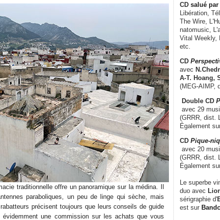
CD
salué par 
Libération, Té
The Wire, L'H
natomusic, L'a
Vital Weekly,
etc.
CD
Perspecti
avec
N.Chedm
A-T. Hoang, 
(MEG-AIMP, d
Double CD
P
avec 29 music
(GRRR, dist. L
Également su
CD
Pique-niq
avec 20 musi
(GRRR, dist. 
Également su
Le superbe vi
acie traditionnelle offre un panoramique sur la médina. Il
duo avec
Lion
'antennes paraboliques, un peu de linge qui sèche, mais
sérigraphie d'
E
rabatteurs précisent toujours que leurs conseils de guide
est sur
Band
che évidemment une commission sur les achats que vous