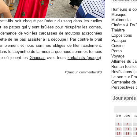
Humeurs & op
Musique
Multimedia
tit-fils soit choqué par l'odeur du sang dans les ruelles
Cinéma & DV
et les pattes qui y sont brûlées pour récupérer les cornes,
Théâtre
me demande de voir les carcasses de moutons accrochées
Expositions
ette de ne pas assister à la découpe ! Par contre le bruit
Pratique
erriblement et nous sommes obligés de filer rapidement.
Cuisine
Perso
 dans le labyrinthe de la médina que nous sommes tombés
Voyage
le où jouent les
Gnaouas
avec leurs
karkabats (qraqeb)
.
Allumés du J
Roman-feuille
Révélations (co
aucun commentaire
Le son sur l'i
Centenaire de
Perspectives 
Jour après 
lun
mar
m
3
4
10
11
17
18