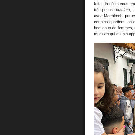
faites là où ils vous e
très peu de
hustlers
, 
avec Marrakech, par ex
certains quartiers, on
beaucoup de femmes, de
muezzin qui au loin appe