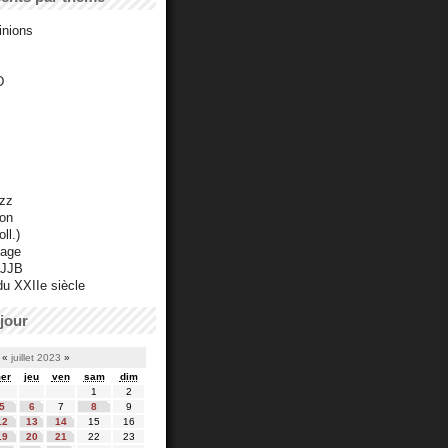
inions
D
azz
ton
ll.)
mage
 JJB
du XXIIe siècle
jour
«
juillet 2023
»
er
jeu
ven
sam
dim
1
2
5
6
7
8
9
12
13
14
15
16
19
20
21
22
23