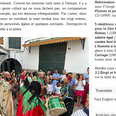
Reformation
mmènent. Comme les touristes sont rares à Tétouan, il y a
avec F.Gorgé
le genre collant qui ne vous lâchent pas, en comparaison
Plumes et po
emple, qui est devenue infréquentable. Par contre, dans
CD GRRR,
su
 croise un mendiant la main tendue tous les vingt mètres,
 personnes âgées et quelques estropiés. J'enregistre le
5 rééditions 
pour la 1ère 
lle à la prière.
Rideau !
(198
salaire égal
(
contes font 
L'homme à l
glace à trois 
Carnage
(1985
toutes avec d
Rendez-vous
J-J.Birgé et 
sur le label a
Translate
Fast English tr
Articles ré