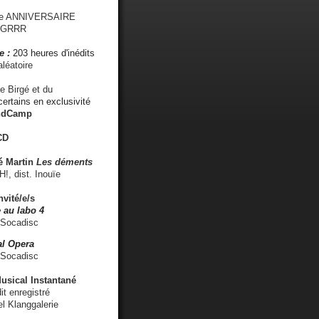
me ANNIVERSAIRE
s GRRR
e :
203 heures d'inédits
léatoire
e Birgé et du
ertains en exclusivité
ndCamp
CD
é
Martin
Les déments
 dist. Inouïe
nvité/e/s
 au labo 4
 Socadisc
l Opera
 Socadisc
sical Instantané
dit enregistré
el Klanggalerie