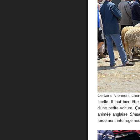
Certains viennent cher
ficelle. Il faut bien êt
d'une petite voiture. Ç
animée anglaise
Shau
forcément interroge nos