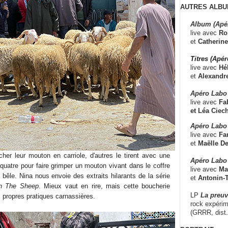
AUTRES ALBU
Album (Apé
live avec
Ro
et
Catherine
Titres (Apé
live avec
Hé
et
Alexandr
Apéro Labo
live avec
Fab
et
Léa Ciech
Apéro Labo 
live avec
Fa
et
Maëlle D
cher leur mouton en carriole, d'autres le tirent avec une
Apéro Labo
re quatre pour faire grimper un mouton vivant dans le coffre
live avec
Ma
a bêle. Nina nous envoie des extraits hilarants de la série
et
Antonin-T
n The Sheep
. Mieux vaut en rire, mais cette boucherie
LP
La preu
 propres pratiques carnassières.
rock expérim
(GRRR, dist