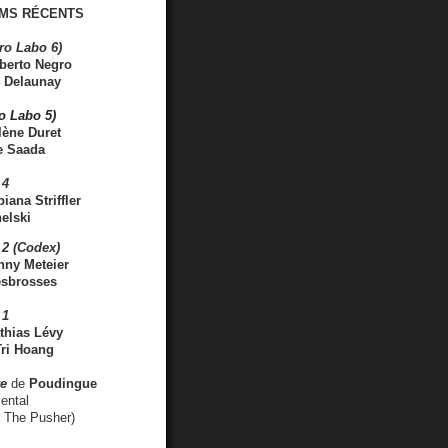
MS RÉCENTS
ro Labo 6)
berto Negro
 Delaunay
ro Labo 5)
lène Duret
e Saada
 4
iana Striffler
elski
2 (Codex)
nny Meteier
esbrosses
 1
thias Lévy
ri Hoang
ve
de
Poudingue
ental
. The Pusher)