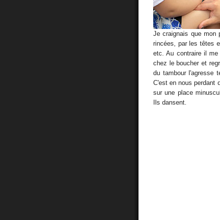
Je craignais que mon pe
rincées, par les têtes 
etc. Au contraire il 
chez le boucher et regr
du tambour l'agresse t
C'est en nous perdant
sur une place minuscu
Ils dansent.