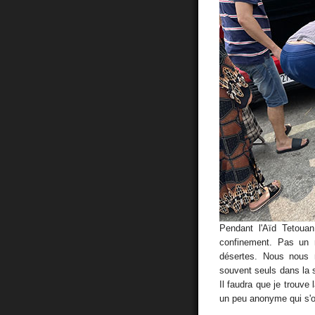
Pendant l'Aïd Tetouan
confinement. Pas un r
désertes. Nous nous 
souvent seuls dans la s
Il faudra que je trouve 
un peu anonyme qui s'o