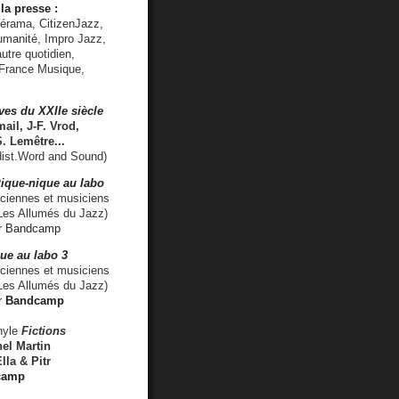
la presse :
lérama, CitizenJazz,
umanité, Impro Jazz,
utre quotidien,
 France Musique,
ves du XXIIe siècle
ail, J-F. Vrod,
S. Lemêtre
...
ist.Word and Sound)
ique-nique au labo
iennes et musiciens
es Allumés du Jazz)
r
Bandcamp
ue au labo 3
ciennes et musiciens
Les Allumés du Jazz)
r
Bandcamp
nyle
Fictions
el Martin
lla & Pitr
camp