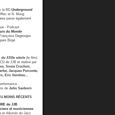
 la BD
Underground
fflec et N. Moog
aise
parue également
e - Podcast
rs du Monde
rançoise Degeorges
ues Birgé
 du XXIIe siècle
(le film)
CD de JJB et réalisé par
s, Sonia Cruchon,
rbe, Jacques Perconte,
rn
,
Eric Vernhes
...
performance
éos de
John Sanborn
EU MOINS RÉCENTS
RE de JJB
ciens et musiciennes
ra et Allumés du Jazz