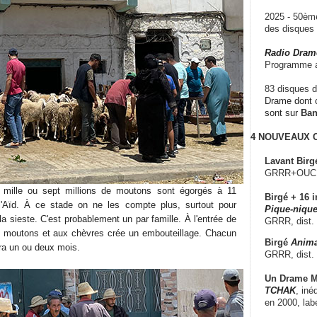
2025 - 50è
des disque
Radio Dram
Programme a
83 disques d
Drame dont c
sont sur
Ba
4 NOUVEAUX
Lavant Birg
GRRR+OUCH!,
t mille ou sept millions de moutons sont égorgés à 11
Birgé + 16 i
 l'Aïd. À ce stade on ne les compte plus, surtout pour
Pique-nique
la sieste. C'est probablement un par famille. À l'entrée de
GRRR, dist.
 moutons et aux chèvres crée un embouteillage. Chacun
Birgé
Anima
fera un ou deux mois.
GRRR, dist.
Un Drame Mu
TCHAK
, iné
en 2000, lab