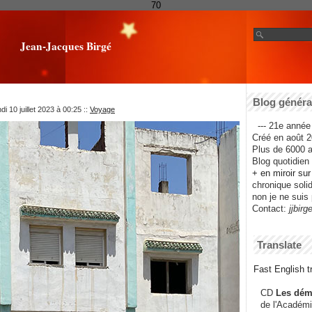
70
Jean-Jacques Birgé
Blog général
i 10 juillet 2023 à 00:25
::
Voyage
--- 21e année 
Créé en août 2
Plus de 6000 ar
Blog quotidien f
+ en miroir su
chronique solida
non je ne suis 
Contact:
jjbirg
Translate
Fast English tr
CD
Les dém
de l'Académi