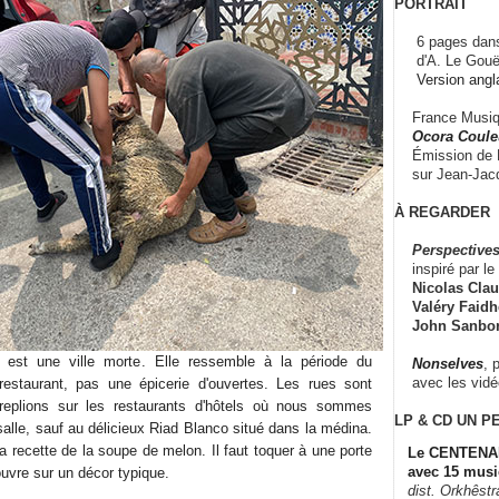
PORTRAIT
6 pages dans
d'A. Le Gouë
Version angl
France Musiqu
Ocora Couleu
Émission de F
sur Jean-Jacq
À REGARDER
Perspectives
inspiré par le 
Nicolas Claus
Valéry Faidhe
John Sanbo
 est une ville morte. Elle ressemble à la période du
Nonselves
, 
avec les vid
estaurant, pas une épicerie d'ouvertes. Les rues sont
replions sur les restaurants d'hôtels où nous sommes
LP & CD
UN P
alle, sauf au délicieux Riad Blanco situé dans la médina.
la recette de la soupe de melon. Il faut toquer à une porte
Le CENTENAI
avec 15 musi
uvre sur un décor typique.
dist. Orkhêst