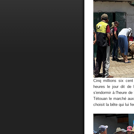
Cinq millions six cen
heures le jour dit de
s'endormir à l'heure de 
Tétouan le marché aux
choisit la bête qui lui 