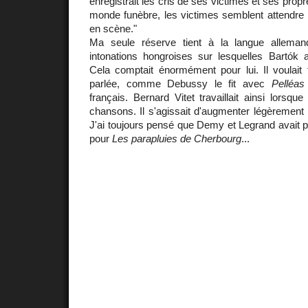
enregistrait les cris de ses victimes et ses propr
monde funèbre, les victimes semblent attendre l
en scène."
Ma seule réserve tient à la langue allemand
intonations hongroises sur lesquelles Bartók 
Cela comptait énormément pour lui. Il voulait 
parlée, comme Debussy le fit avec
Pelléas
français. Bernard Vitet travaillait ainsi lors
chansons. Il s'agissait d'augmenter légèrement l
J'ai toujours pensé que Demy et Legrand avait 
pour
Les parapluies de Cherbourg
...