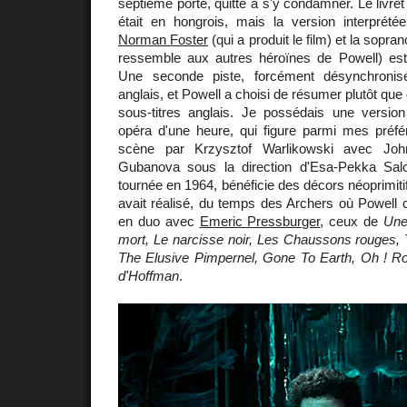
septième porte, quitte à s'y condamner. Le livret
était en hongrois, mais la version interprété
Norman Foster
(qui a produit le film) et la sopra
ressemble aux autres héroïnes de Powell) es
Une seconde piste, forcément désynchronis
anglais, et Powell a choisi de résumer plutôt que 
sous-titres anglais. Je possédais une versio
opéra d'une heure, qui figure parmi mes préf
scène par Krzysztof Warlikowski avec Joh
Gubanova sous la direction d'Esa-Pekka Salo
tournée en 1964, bénéficie des décors néoprimit
avait réalisé, du temps des Archers où Powell c
en duo avec
Emeric Pressburger
, ceux de
Une
mort, Le narcisse noir, Les Chaussons rouges
The Elusive Pimpernel, Gone To Earth, Oh ! Ro
d'Hoffman
.