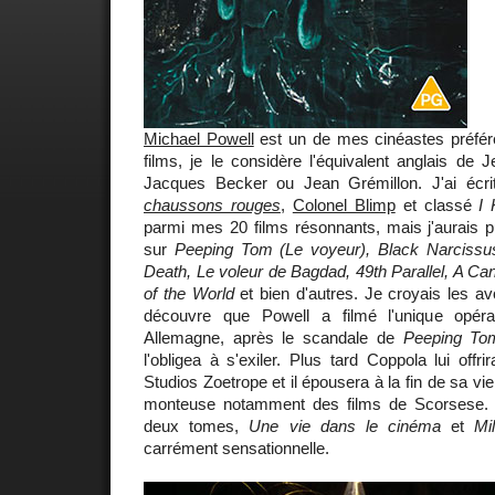
Michael Powell
est un de mes cinéastes préfér
films, je le considère l'équivalent anglais de J
Jacques Becker ou Jean Grémillon. J'ai écri
chaussons rouges
,
Colonel Blimp
et classé
I
parmi mes 20 films résonnants, mais j'aurais p
sur
Peeping Tom (Le voyeur), Black Narcissus
Death, Le voleur de Bagdad, 49th Parallel, A Ca
of the World
et bien d'autres. Je croyais les av
découvre que Powell a filmé l'unique opé
Allemagne, après le scandale de
Peeping To
l'obligea à s'exiler. Plus tard Coppola lui offr
Studios Zoetrope et il épousera à la fin de sa 
monteuse notamment des films de Scorsese. 
deux tomes,
Une vie dans le cinéma
et
Mi
carrément sensationnelle.