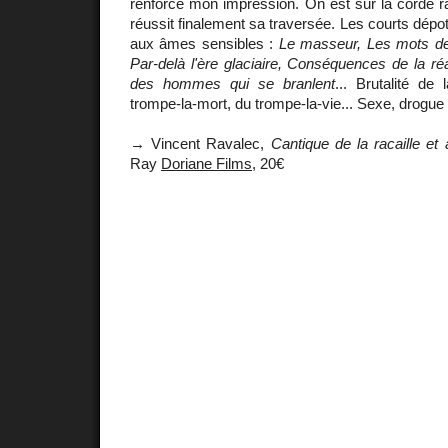
renforce mon impression. On est sur la corde rai
réussit finalement sa traversée. Les courts dépot
aux âmes sensibles :
Le masseur, Les mots de
Par-delà l'ère glaciaire, Conséquences de la réa
des hommes qui se branlent
... Brutalité de
trompe-la-mort, du trompe-la-vie... Sexe, drogue &
→ Vincent Ravalec,
Cantique de la racaille et 
Ray
Doriane Films
, 20€