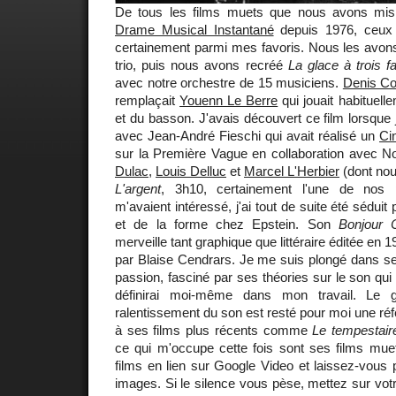
De tous les films muets que nous avons m
Drame Musical Instantané
depuis 1976, ceu
certainement parmi mes favoris. Nous les avons
trio, puis nous avons recréé
La glace à trois f
avec notre orchestre de 15 musiciens.
Denis Co
remplaçait
Youenn Le Berre
qui jouait habituelle
et du basson. J'avais découvert ce film lorsque j'
avec Jean-André Fieschi qui avait réalisé un
Ci
sur la Première Vague en collaboration avec N
Dulac
,
Louis Delluc
et
Marcel L'Herbier
(dont no
L'argent
, 3h10, certainement l'une de nos p
m'avaient intéressé, j'ai tout de suite été séduit
et de la forme chez Epstein. Son
Bonjour 
merveille tant graphique que littéraire éditée en 1
par Blaise Cendrars. Je me suis plongé dans 
passion, fasciné par ses théories sur le son qui
définirai moi-même dans mon travail. Le 
ralentissement du son est resté pour moi une réf
à ses films plus récents comme
Le tempestair
ce qui m'occupe cette fois sont ses films mue
films en lien sur Google Video et laissez-vous 
images. Si le silence vous pèse, mettez sur votr