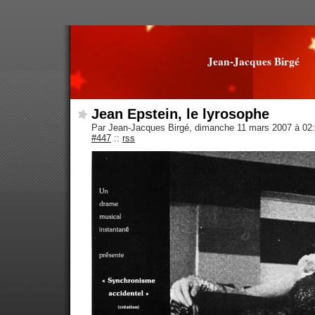
Jean-Jacques Birgé
Jean Epstein, le lyrosophe
Par Jean-Jacques Birgé, dimanche 11 mars 2007 à 02
#447
::
rss