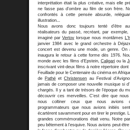
interprétation était la plus créative, mais elle p
ne fasse pas d'ombre au film de son frère. 
confrontés à cette pensée absurde, relégu
illustration...
Nous avons donc toujours tenté d'être aus
réalisateurs du passé, recréant, par exemple, l
imaginé par
Vertov
lorsque nous montâmes
L'
janvier 1984 avec le grand orchestre à Déjazet
concert est devenu une mode, un genre. On 
inaugura le retour à cette forme dès 1976. Nou
monde avec les films d'Epstein,
Caligari
ou la
J
inscrivant vint-deux films à notre répertoire dont 
Feuillade pour le Centenaire du cinéma en Afriqu
de
Pathé
et
Christensen
au Festival d'Avigno
jamais de composer une nouvelle musique si d'a
chargés. Il y a tant de trésors de l'époque du m
découvrir ces merveilles. C'est dire que nou
nous coltiner ceux que nous avions ch
programmateurs que nous avions initiés sentir
écartèrent savamment pour en tirer le prestige. 
grandes commémorations était venu. Notre pa
peu bêtement à l'esquive. Nous avions peut-être 