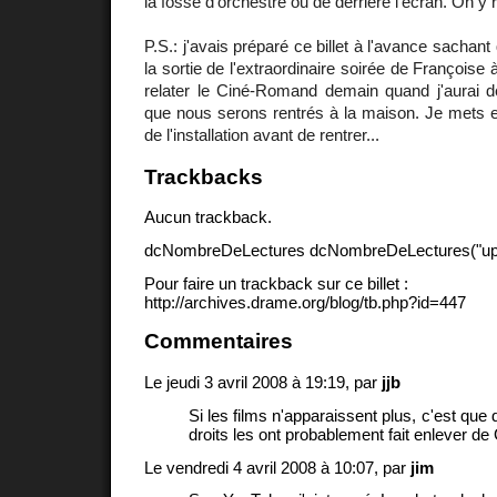
la fosse d'orchestre ou de derrière l'écran. On y 
P.S.: j'avais préparé ce billet à l'avance sachant
la sortie de l'extraordinaire soirée de Françoise 
relater le Ciné-Romand demain quand j'aurai d
que nous serons rentrés à la maison. Je mets en
de l'installation avant de rentrer...
Trackbacks
Aucun trackback.
dcNombreDeLectures dcNombreDeLectures("upd
Pour faire un trackback sur ce billet :
http://archives.drame.org/blog/tb.php?id=447
Commentaires
Le jeudi 3 avril 2008 à 19:19, par
jjb
Si les films n'apparaissent plus, c'est qu
droits les ont probablement fait enlever de
Le vendredi 4 avril 2008 à 10:07, par
jim