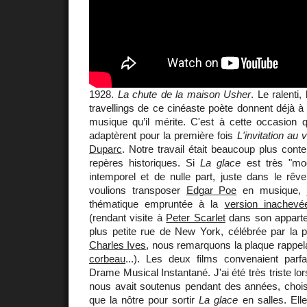
1928.
La chute de la maison Usher
. Le ralenti
travellings de ce cinéaste poète donnent déjà à 
musique qu’il mérite. C'est à cette occasion 
adaptèrent pour la première fois
L'invitation au
Duparc
. Notre travail était beaucoup plus cont
repères historiques. Si
La glace
est très "mo
intemporel et de nulle part, juste dans le rêve
voulions transposer
Edgar Poe
en musique, j'u
thématique empruntée à la
version inachev
(rendant visite à
Peter Scarlet
dans son appart
plus petite rue de New York, célébrée par la 
Charles Ives
, nous remarquons la plaque rappel
corbeau
...). Les deux films convenaient parf
Drame Musical Instantané. J'ai été très triste lo
nous avait soutenus pendant des années, chois
que la nôtre pour sortir
La glace
en salles. Ell