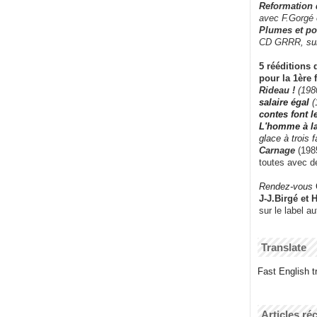
Reformation
avec F.Gorgé
Plumes et po
CD GRRR,
su
5 rééditions 
pour la 1ère 
Rideau !
(198
salaire égal
(
contes font 
L'homme à l
glace à trois 
Carnage
(1985
toutes avec d
Rendez-vous
J-J.Birgé et 
sur le label a
Translate
Fast English tr
Articles ré