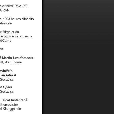
me ANNIVERSAIRE
s GRRR
e :
203 heures d'inédits
léatoire
e Birgé et du
ertains en exclusivité
ndCamp
CD
é
Martin
Les déments
 dist. Inouïe
nvité/e/s
 au labo 4
 Socadisc
l Opera
 Socadisc
sical Instantané
dit enregistré
el Klanggalerie