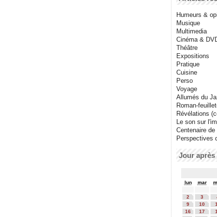
Humeurs & op
Musique
Multimedia
Cinéma & DV
Théâtre
Expositions
Pratique
Cuisine
Perso
Voyage
Allumés du J
Roman-feuille
Révélations (co
Le son sur l'i
Centenaire de
Perspectives 
Jour après 
lun
mar
m
2
3
9
10
16
17