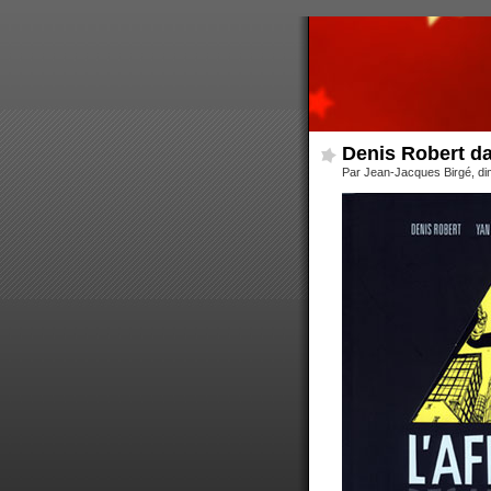
Denis Robert d
Par Jean-Jacques Birgé, d