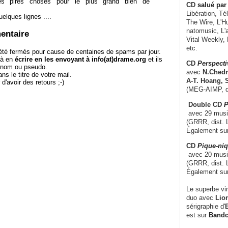
 les pires choses pour le plus grand bien de
CD
salué par 
Libération, Té
uelques lignes ....
The Wire, L'H
natomusic, L'a
entaire
Vital Weekly,
etc.
té fermés pour cause de centaines de spams par jour.
 à en
écrire en les envoyant à info(at)drame.org
et ils
CD
Perspecti
e nom ou pseudo.
avec
N.Chedm
le titre de votre mail.
A-T. Hoang, 
r d'avoir des retours ;-)
(MEG-AIMP, d
Double CD
P
avec 29 music
(GRRR, dist. L
Également su
CD
Pique-niq
avec 20 musi
(GRRR, dist. 
Également su
Le superbe vi
duo avec
Lion
sérigraphie d'
E
est sur
Band