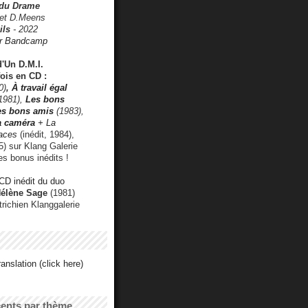
 du Drame
 et D.Meens
ils
- 2022
r Bandcamp
d'Un D.M.I.
fois en CD :
0)
,
À travail égal
1981),
Les bons
les bons amis
(1983),
a caméra
+ La
faces
(inédit, 1984),
) sur Klang Galerie
es bonus inédits !
CD inédit du duo
Hélène Sage
(1981)
utrichien Klanggalerie
anslation (click here)
cents par thème