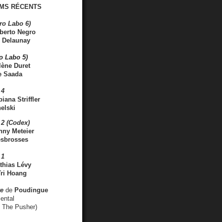
MS RÉCENTS
ro Labo 6)
berto Negro
 Delaunay
ro Labo 5)
lène Duret
e Saada
 4
iana Striffler
elski
2 (Codex)
nny Meteier
esbrosses
 1
thias Lévy
ri Hoang
ve
de
Poudingue
ental
. The Pusher)