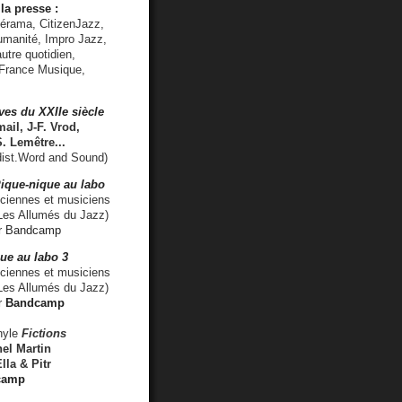
la presse :
lérama, CitizenJazz,
umanité, Impro Jazz,
utre quotidien,
 France Musique,
ves du XXIIe siècle
ail, J-F. Vrod,
S. Lemêtre
...
ist.Word and Sound)
ique-nique au labo
iennes et musiciens
es Allumés du Jazz)
r
Bandcamp
ue au labo 3
ciennes et musiciens
Les Allumés du Jazz)
r
Bandcamp
nyle
Fictions
el Martin
lla & Pitr
camp