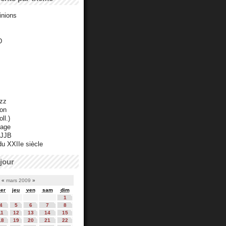
inions
D
azz
ton
ll.)
mage
 JJB
du XXIIe siècle
jour
«
mars 2009
»
er
jeu
ven
sam
dim
1
4
5
6
7
8
11
12
13
14
15
18
19
20
21
22