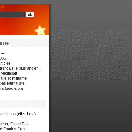
iste
---
005
ticles
rançais le plus ancien !
r Mediapart
ire et militante
pas journaliste
e(at)drame.org
anslation (click here)
ents
, Grand Prix
e Charles Cros