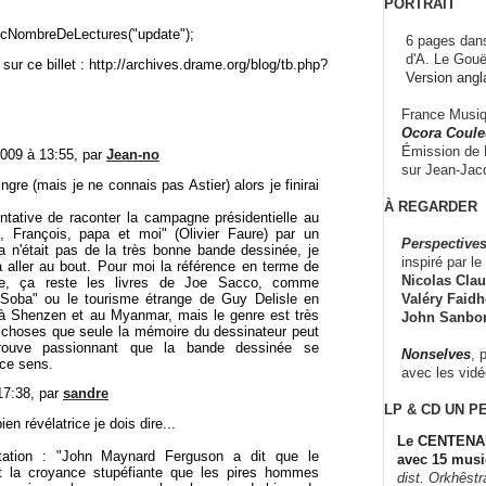
PORTRAIT
cNombreDeLectures("update");
6 pages dans
d'A. Le Gouë
sur ce billet : http://archives.drame.org/blog/tb.php?
Version angl
France Musiqu
Ocora Couleu
Émission de F
009 à 13:55, par
Jean-no
sur Jean-Jacq
ngre (mais je ne connais pas Astier) alors je finirai
À REGARDER
ntative de raconter la campagne présidentielle au
 François, papa et moi" (Olivier Faure) par un
Perspectives
a n'était pas de la très bonne bande dessinée, je
inspiré par le 
à aller au bout. Pour moi la référence en terme de
Nicolas Claus
ge, ça reste les livres de Joe Sacco, comme
Valéry Faidhe
"Soba" ou le tourisme étrange de Guy Delisle en
à Shenzen et au Myanmar, mais le genre est très
John Sanbo
s choses que seule la mémoire du dessinateur peut
trouve passionnant que la bande dessinée se
Nonselves
, 
ce sens.
avec les vid
17:38, par
sandre
LP & CD
UN P
en révélatrice je dois dire...
Le CENTENAI
itation : "John Maynard Ferguson a dit que le
avec 15 musi
it la croyance stupéfiante que les pires hommes
dist. Orkhêst