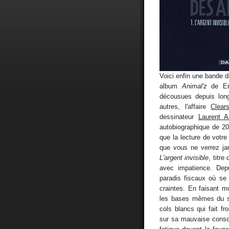
Voici enfin une bande 
album
Animal'z
de Enk
décousues depuis lo
autres, l'affaire
Clear
dessinateur
Laurent A
autobiographique de 2
que la lecture de votre
que vous ne verrez ja
L'argent invisible
, titr
avec impatience. Dep
paradis fiscaux où se b
craintes. En faisant 
les bases mêmes du sy
cols blancs qui fait f
sur sa mauvaise consc