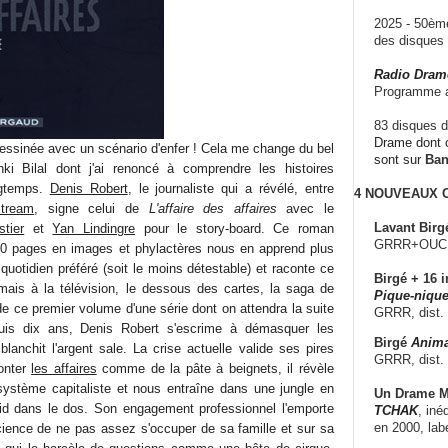
2025 - 50è
des disque
Radio Dram
Programme a
83 disques d
Drame dont c
dessinée avec un scénario d'enfer ! Cela me change du bel
sont sur
Ba
i Bilal dont j'ai renoncé à comprendre les histoires
ngtemps.
Denis Robert
, le journaliste qui a révélé, entre
4 NOUVEAUX
stream
, signe celui de
L'affaire des affaires
avec le
Lavant Birg
stier
et
Yan Lindingre
pour le story-board. Ce roman
GRRR+OUCH!,
00 pages en images et phylactères nous en apprend plus
 quotidien préféré (soit le moins détestable) et raconte ce
Birgé + 16 i
mais à la télévision, le dessous des cartes, la saga de
Pique-nique
e de ce premier volume d'une série dont on attendra la suite
GRRR, dist.
uis dix ans, Denis Robert s'escrime à démasquer les
Birgé
Anima
lanchit l'argent sale. La crise actuelle valide ses pires
GRRR, dist.
monter
les affaires
comme de la pâte à beignets, il révèle
stème capitaliste et nous entraîne dans une jungle en
Un Drame Mu
roid dans le dos. Son engagement professionnel l'emporte
TCHAK
, iné
en 2000, lab
ience de ne pas assez s'occuper de sa famille et sur sa