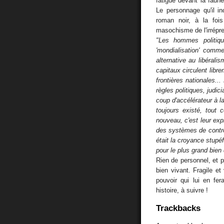
fatigue devant la faun
Le personnage qu'il i
roman noir, à la foi
masochisme de l'irrépre
"Les hommes politiq
'mondialisation' comm
alternative au libéralis
capitaux circulent libr
frontières nationales.
règles politiques, judic
coup d'accélérateur à la 
toujours existé, tout
nouveau, c'est leur exp
des systèmes de contrô
était la croyance stupé
pour le plus grand bien
Rien de personnel, et p
bien vivant. Fragile et
pouvoir qui lui en fe
histoire, à suivre !
Trackbacks