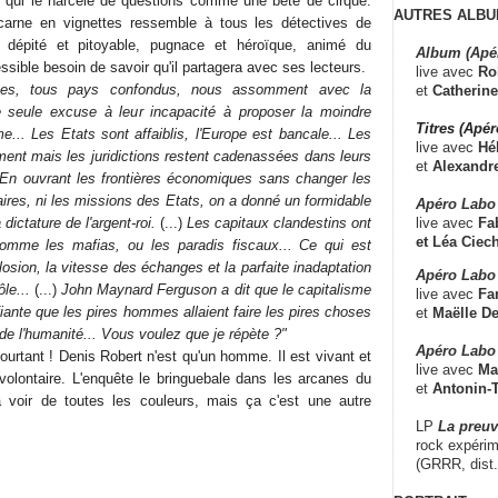
e qui le harcèle de questions comme une bête de cirque.
AUTRES ALBU
ncarne en vignettes ressemble à tous les détectives de
s dépité et pitoyable, pugnace et héroïque, animé du
Album (Apé
ssible besoin de savoir qu'il partagera avec ses lecteurs.
live avec
Ro
ues, tous pays confondus, nous assomment avec la
et
Catherine
e seule excuse à leur incapacité à proposer la moindre
Titres (Apé
me... Les Etats sont affaiblis, l'Europe est bancale... Les
live avec
Hé
ement mais les juridictions restent cadenassées dans leurs
et
Alexandr
.. En ouvrant les frontières économiques sans changer les
iaires, ni les missions des Etats, on a donné un formidable
Apéro Labo
live avec
Fab
dictature de l'argent-roi.
(...)
Les capitaux clandestins ont
et
Léa Ciech
 comme les mafias, ou les paradis fiscaux... Ce qui est
losion, la vitesse des échanges et la parfaite inadaptation
Apéro Labo 
le...
(...)
John Maynard Ferguson a dit que le capitalisme
live avec
Fa
fiante que les pires hommes allaient faire les pires choses
et
Maëlle D
 de l'humanité... Vous voulez que je répète ?"
Apéro Labo
ourtant ! Denis Robert n'est qu'un homme. Il est vivant et
live avec
Ma
 volontaire. L'enquête le bringuebale dans les arcanes du
et
Antonin-T
ra voir de toutes les couleurs, mais ça c'est une autre
LP
La preu
rock expérim
(GRRR, dist