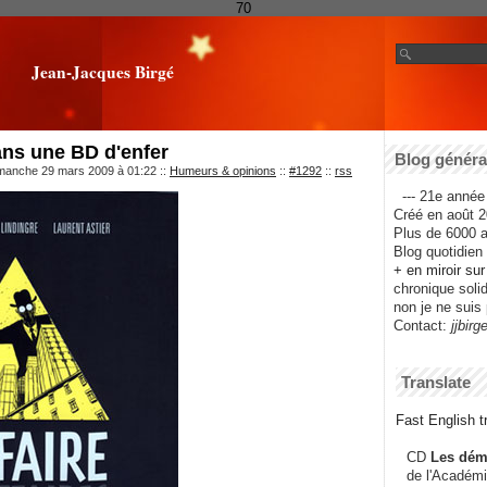
70
Jean-Jacques Birgé
ans une BD d'enfer
Blog général
imanche 29 mars 2009 à 01:22
::
Humeurs & opinions
::
#1292
::
rss
--- 21e année 
Créé en août 2
Plus de 6000 ar
Blog quotidien f
+ en miroir su
chronique solida
non je ne suis 
Contact:
jjbirg
Translate
Fast English tr
CD
Les dém
de l'Académi