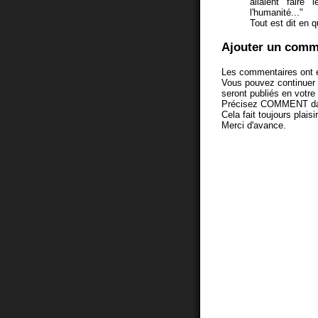
allaient faire
l'humanité..."
Tout est dit en q
Ajouter un comm
Les commentaires ont é
Vous pouvez continuer
seront publiés en votr
Précisez COMMENT dans 
Cela fait toujours plaisi
Merci d'avance.