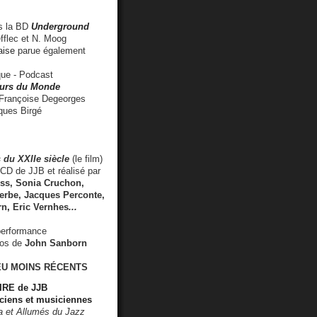
 la BD
Underground
fflec et N. Moog
aise
parue également
e - Podcast
rs du Monde
rançoise Degeorges
ues Birgé
 du XXIIe siècle
(le film)
CD de JJB et réalisé par
s, Sonia Cruchon,
rbe, Jacques Perconte,
rn
,
Eric Vernhes
...
performance
éos de
John Sanborn
EU MOINS RÉCENTS
RE de JJB
ciens et musiciennes
ra et Allumés du Jazz