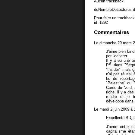
Aucun trackback.
dcNombreDeLectures d
Pour faire un trackback 
id=1292
Commentaires
Le dimanche 29 mars 2
J'aime bien Lindi
par l'acheter.
Il y a eu une te
PS dans "Ségo,
"insider" mais ç
n'ai pas réussi 
bd de reporta
"Palestine" ou 
Corée du Nord, 
riche, il y a de
rendre et je 
développe dans 
Le mardi 2 juin 2009 à 
Excellente BD, bi
J'aime cette c
capitalisme éta