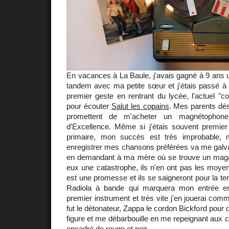
En vacances à La Baule, j'avais gagné à 9 ans 
tandem avec ma petite sœur et j'étais passé à 
premier geste en rentrant du lycée, l'actuel "co
pour écouter
Salut les copains
. Mes parents dé
promettent de m'acheter un magnétophone 
d'Excellence. Même si j'étais souvent premier 
primaire, mon succès est très improbable, m
enregistrer mes chansons préférées va me galvan
en demandant à ma mère où se trouve un magasi
eux une catastrophe, ils n'en ont pas les moy
est une promesse et ils se saigneront pour la teni
Radiola à bande qui marquera mon entrée e
premier instrument et très vite j'en jouerai com
fut le détonateur, Zappa le cordon Bickford pour
figure et me débarbouille en me repeignant aux c
encadré de rouge et noir.