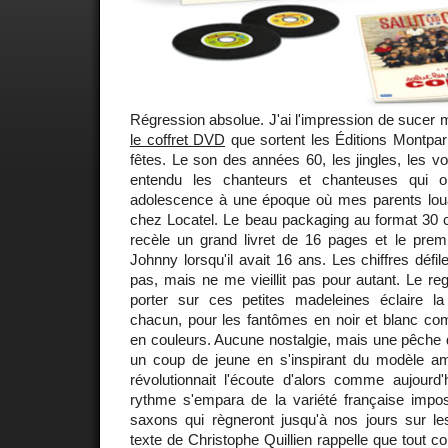
Régression absolue. J'ai l'impression de sucer
le coffret DVD
que sortent les Éditions Montpar
fêtes. Le son des années 60, les jingles, les vo
entendu les chanteurs et chanteuses qui
adolescence à une époque où mes parents louai
chez Locatel. Le beau packaging au format 3
recèle un grand livret de 16 pages et le pre
Johnny lorsqu'il avait 16 ans. Les chiffres défil
pas, mais ne me vieillit pas pour autant. Le r
porter sur ces petites madeleines éclaire l
chacun, pour les fantômes en noir et blanc co
en couleurs. Aucune nostalgie, mais une pêche d'
un coup de jeune en s'inspirant du modèle amér
révolutionnait l'écoute d'alors comme aujourd'
rythme s'empara de la variété française impo
saxons qui règneront jusqu'à nos jours sur les
texte de Christophe Quillien rappelle que tout