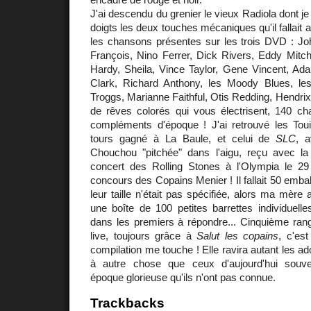
J'ai descendu du grenier le vieux Radiola dont 
doigts les deux touches mécaniques qu'il fallait 
les chansons présentes sur les trois DVD : Joh
François, Nino Ferrer, Dick Rivers, Eddy Mitch
Hardy, Sheila, Vince Taylor, Gene Vincent, Ada
Clark, Richard Anthony, les Moody Blues, le
Troggs, Marianne Faithful, Otis Redding, Hendrix,
de rêves colorés qui vous électrisent, 140 ch
compléments d'époque ! J'ai retrouvé les Toui
tours gagné à La Baule, et celui de
SLC
, a
Chouchou "pitchée" dans l'aigu, reçu avec la 
concert des Rolling Stones à l'Olympia le 2
concours des Copains Menier ! Il fallait 50 emba
leur taille n'était pas spécifiée, alors ma mère a
une boîte de 100 petites barrettes individuell
dans les premiers à répondre... Cinquième ran
live, toujours grâce à
Salut les copains
, c'est
compilation me touche ! Elle ravira autant les a
à autre chose que ceux d'aujourd'hui souve
époque glorieuse qu'ils n'ont pas connue.
Trackbacks