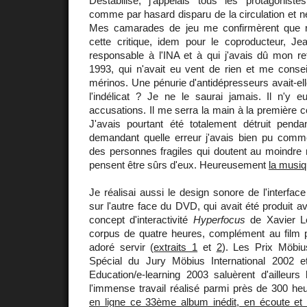
Déstabilisé, j'appelais tous les protagonistes
comme par hasard disparu de la circulation et ne
Mes camarades de jeu me confirmèrent que rie
cette critique, idem pour le coproducteur, Jea
responsable à l'INA et à qui j'avais dû mon ret
1993, qui n'avait eu vent de rien et me conseil
mérinos. Une pénurie d'antidépresseurs avait-ell
l'indélicat ? Je ne le saurai jamais. Il n'y 
accusations. Il me serra la main à la première c
J'avais pourtant été totalement détruit penda
demandant quelle erreur j'avais bien pu commet
des personnes fragiles qui doutent au moindre 
pensent être sûrs d'eux. Heureusement
la musi
Je réalisai aussi le design sonore de l'interf
sur l'autre face du DVD, qui avait été produit a
concept d'interactivité
Hyperfocus
de Xavier L
corpus de quatre heures, complément au film p
adoré servir (
extraits 1
et
2
). Les Prix Möbiu
Spécial du Jury Möbius International 2002 e
Education/e-learning 2003 saluèrent d'ailleurs l
l'immense travail réalisé parmi près de 300 he
en ligne ce 33ème album inédit, en écoute et 