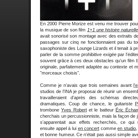
En 2000 Pierre Morize est venu me trouver po
la musique de son film
1+1 une histoire naturell
avait sonorisé son montage avec des extraits d
passages sur cinq ne fonctionnaient pas du t
saxophoniste des Lounge Lizards et il tenait à p
parler de la somme prohibitive exigée par l'éditeu
souvent grâce à ces deux obstacles qu'un film 
originale, parfaitement adaptée au contexte et
"morceaux choisis".
Comme je n'avais que trois semaines avant
l'
studios de l'INA je proposai de réunir un ensemb
travailleraient d'après des schémas directe
dramatiques. Coup de chance, le guitariste
P
trombone
Yves Robert
et le batteur
Éric Écha
cherchais un percussionniste, mais la façon de j
s'apparentait aux effets recherchés, ce qui
ensuite appel à lui
en concert
comme
en studio
,
et bonne humeur. Ce n'était pas aussi simple ave