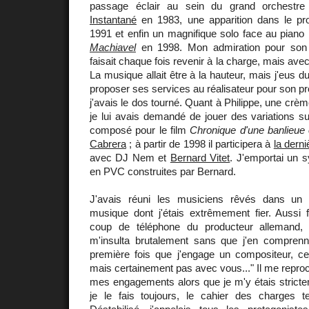
passage éclair au sein du grand orchestre
Instantané
en 1983, une apparition dans le pr
1991 et enfin un magnifique solo face au pian
Machiavel
en 1998. Mon admiration pour son 
faisait chaque fois revenir à la charge, mais av
La musique allait être à la hauteur, mais j'eus du 
proposer ses services au réalisateur pour son pr
j'avais le dos tourné. Quant à Philippe, une cr
je lui avais demandé de jouer des variations s
composé pour le film
Chronique d'une banlieue 
Cabrera
; à partir de 1998 il participera à
la dern
avec DJ Nem et
Bernard Vitet
. J'emportai un sy
en PVC construites par Bernard.
J'avais réuni les musiciens rêvés dans un 
musique dont j'étais extrêmement fier. Aussi f
coup de téléphone du producteur allemand, 
m'insulta brutalement sans que j'en comprenn
première fois que j'engage un compositeur, ce 
mais certainement pas avec vous..." Il me reproc
mes engagements alors que je m'y étais stri
je le fais toujours, le cahier des charges ten