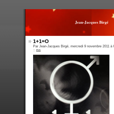
Jean-Jacques Birgé
1+1=O
Par Jean-Jacques Birgé, mercredi 9 novembre 2011 à
::
rss