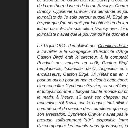
de la rue Pierre Lise et de la rue Savary... Comme
Drancy, Cyprienne Gravier m'a demandé un jour 
journaliste de
Je suis partout
auquel M. Birgé av
l'espoir que l'on pourrait par lui obtenir un droit 
lettres ou colis. Je suis allé à Drancy avec lui 
journaliste n'avait que le pouvoir qu'il se donnait
Le 15 juin 1941, démobilisé des
Chantiers de J
à travailler à la Compagnie d'Électricité d'An
Gaston Birgé était le directeur, à la comptabil
Pendant ses congés en août, Gaston Birg
remplacerais, "scandale" de C., l'ingénieur en c
encaisseurs. Gaston Birgé, lui n'était pas en v
pour un oui ou pour un non et c'est à cette épo
bien connaître Cyprienne Gravier, sa secrétaire, 
et tutoyait comme il tutoyait tout le monde ou pr
le matin, à l'heure, s'il avait son chapeau sur
mauvaise, s'il l'avait sur la nuque, tout allait
nommé chef du service des compteurs qu'on appel
son arrestation, Cyprienne Gravier n'avait pas le 
presque suffisamment "sûr", disponible imm
d'accompagner les enfants sans gros risque, j