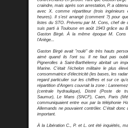
craindre, mais après son arrestation, P. a obten
avec X. comme répartiteur (trois ingénieurs e
heures). Il s'est arrangé (comment ?) pour que 
listes du STO. Prévenu par M. Cons, chef de ca
suis parti à Toulouse en août 1943 grâce au B
Gaston Birgé. À la même époque M. Cons 
l'Ariège...
Gaston Birgé avait "roulé" de très hauts perso
aimé quand ils l'ont su. Il ne faut pas oub
Pignerolles à Saint-Barthélemy abritait un imp
Marine. C'était l'échelon militaire le plus éle
consommatrice d'électricité (les bases, les radars
regard particulier sur les chiffres et sur ce qu'
répartition d'Angers couvrait la zone : Lannem
(centrale hydraulique), Distré (Poste de t
Saumur), Le Mans (SNCF), Caen, Paris (Métro
communiquaient entre eux par la téléphonie H
Allemands ne pouvaient contrôler. C'était donc
important.
À la Libération C., P. et L. ont été inquiétés, m