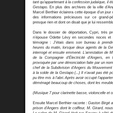
tant qu’appartenant à la confession judaïque, il ét
Gestapo.
En plus des archives de la ville d'An
Marcel Berthier éclairera cette époque d'un jou
des informations précieuses sur ce grand-p
presque rien et dont on disait que je lui ressembla
Dans le dossier de déportation, Cypri, très pr
n'épouse Odette Lévy en secondes noces et 
témoigne :
J'étais dans son bureau à prendr
heures du matin, lorsque deux agents de la Ges
interrogé et ensuite emmené. L'arrestation de Mo
de la Compagnie d'Électricité d'Angers, en ta
provoquée par une dénonciation faite par un 
chef de la Subdivision d'Angers du Mouvement S
à la solde de la Gestapo (...) Il n'avait pas été 
pu être mis à l'abri. Après avoir occupé l'appart
déménagé beaucoup de choses, dont les meuble
(Musique 7 pour clarinette basse, violoncelle et 
Ensuite Marcel Berthier raconte :
Gaston Birgé a
prison d'Angers dont le coiffeur, M. Girard, nou
Le salon de M. Girard était rue Savary à côté du 