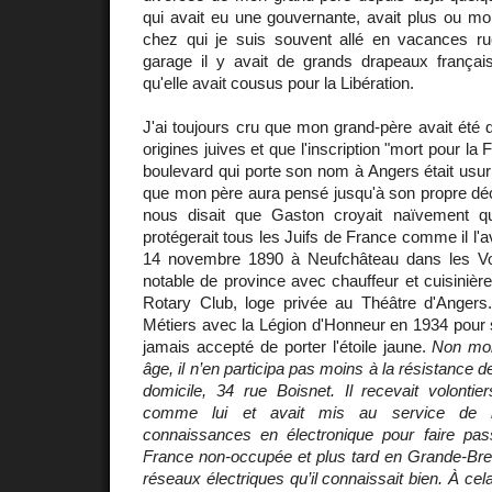
qui avait eu une gouvernante, avait plus ou mo
chez qui je suis souvent allé en vacances r
garage il y avait de grands drapeaux français
qu'elle avait cousus pour la Libération.
J'ai toujours cru que mon grand-père avait été
origines juives et que l'inscription "mort pour la
boulevard qui porte son nom à Angers était usu
que mon père aura pensé jusqu'à son propre décès
nous disait que Gaston croyait naïvement 
protégerait tous les Juifs de France comme il l'ava
14 novembre 1890 à Neufchâteau dans les Vo
notable de province avec chauffeur et cuisiniè
Rotary Club, loge privée au Théâtre d'Angers.
Métiers avec la Légion d'Honneur en 1934 pour se
jamais accepté de porter l'étoile jaune.
Non mob
âge, il n’en participa pas moins à la résistance 
domicile, 34 rue Boisnet. Il recevait volontie
comme lui et avait mis au service de 
connaissances en électronique pour faire p
France non-occupée et plus tard en Grande-B
réseaux électriques qu’il connaissait bien. À cela 