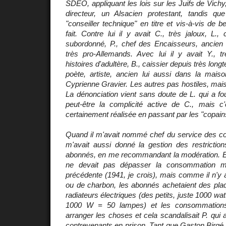
SDEO, appliquant les lois sur les Juifs de Vic
directeur, un Alsacien protestant, tandis qu
"conseiller technique" en titre et vis-à-vis de 
fait. Contre lui il y avait C., très jaloux, L.
subordonné, P., chef des Encaisseurs, ancien f
très pro-Allemands. Avec lui il y avait Y.,
histoires d'adultère, B., caissier depuis très lon
poète, artiste, ancien lui aussi dans la mais
Cyprienne Gravier. Les autres pas hostiles, mais
La dénonciation vient sans doute de L. qui a fo
peut-être la complicité active de C., mais c'
certainement réalisée en passant par les "copain
Quand il m'avait nommé chef du service des c
m'avait aussi donné la gestion des restrictions
abonnés, en me recommandant la modération. 
ne devait pas dépasser la consommation m
précédente (1941, je crois), mais comme il n'y 
ou de charbon, les abonnés achetaient des pla
radiateurs électriques (des petits, juste 1000 watt
1000 W = 50 lampes) et les consommations s'
arranger les choses et cela scandalisait P. qui a
contrevenants en prison. Tant que Gaston Birgé éta