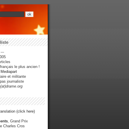
iste
---
005
ticles
rançais le plus ancien !
r Mediapart
ire et militante
pas journaliste
e(at)drame.org
anslation (click here)
ents
, Grand Prix
e Charles Cros