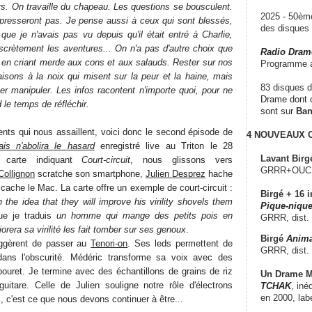
rs. On travaille du chapeau. Les questions se bousculent.
2025 - 50è
presseront pas. Je pense aussi à ceux qui sont blessés,
des disque
que je n'avais pas vu depuis qu'il était entré à Charlie,
iscrètement les aventures... On n'a pas d'autre choix que
Radio Dram
r en criant merde aux cons et aux salauds. Rester sur nos
Programme a
aisons à la noix qui misent sur la peur et la haine, mais
83 disques d
er manipuler. Les infos racontent n'importe quoi, pour ne
Drame dont c
d le temps de réfléchir.
sont sur
Ba
ts qui nous assaillent, voici donc le second épisode de
4 NOUVEAUX
s n'abolira le hasard
enregistré live au Triton le 28
Lavant Birg
 carte indiquant
Court-circuit
, nous glissons vers
GRRR+OUCH!,
Collignon
scratche son smartphone,
Julien Desprez
hache
 cache le Mac. La carte offre un exemple de court-circuit :
Birgé + 16 i
the idea that they will improve his virility shovels them
Pique-nique
e je traduis
un homme qui mange des petits pois en
GRRR, dist.
orera sa virilité les fait tomber sur ses genoux
.
Birgé
Anima
uggèrent de passer au
Tenori-on
. Ses leds permettent de
GRRR, dist.
dans l'obscurité. Médéric transforme sa voix avec des
bouret. Je termine avec des échantillons de grains de riz
Un Drame Mu
uitare. Celle de Julien souligne notre rôle d'électrons
TCHAK
, iné
en 2000, lab
es, c'est ce que nous devons continuer à être...