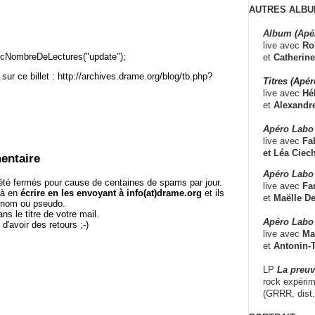
AUTRES ALBU
Album (Apé
live avec
Ro
cNombreDeLectures("update");
et
Catherine
sur ce billet : http://archives.drame.org/blog/tb.php?
Titres (Apé
live avec
Hé
et
Alexandr
Apéro Labo
live avec
Fab
et
Léa Ciech
entaire
Apéro Labo 
té fermés pour cause de centaines de spams par jour.
live avec
Fa
 à en
écrire en les envoyant à info(at)drame.org
et ils
et
Maëlle D
e nom ou pseudo.
le titre de votre mail.
Apéro Labo
r d'avoir des retours ;-)
live avec
Ma
et
Antonin-T
LP
La preu
rock expérim
(GRRR, dist