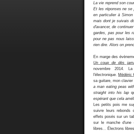
La vie reprend son cou
Et les réponses ne se 
en particulier à Simon 
mais dont je suivais d
d'avancer, de continue
gardes, pas pour les r
pour ne pas nous laiss
rien dire. Alors on pren
En marge des évènemen
Un coup de dés jamai
novembre 2014. La
l'électronique.
Médéric 
sa guitare, mon clavier
a man eating peas with 
straight into his lap
qu
espérant que cela améli
Les petits pois me s
suivre leurs rebonds 
effets posés sur un ta
sur le manche d'une g
libres... Électrons libr