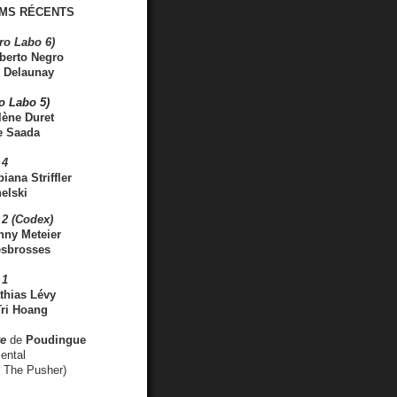
MS RÉCENTS
ro Labo 6)
berto Negro
 Delaunay
ro Labo 5)
lène Duret
e Saada
 4
iana Striffler
elski
2 (Codex)
nny Meteier
esbrosses
 1
thias Lévy
ri Hoang
ve
de
Poudingue
ental
. The Pusher)