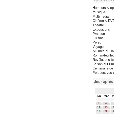
Humeurs & op
Musique
Multimedia
Cinéma & DV
Théâtre
Expositions
Pratique
Cuisine
Perso
Voyage
Allumés du J
Roman-feuille
Révélations (co
Le son sur l'i
Centenaire de
Perspectives 
Jour après 
lun
mar
m
5
6
12
13
19
20