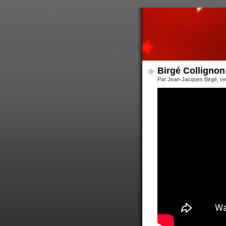
Birgé Collignon 
Par Jean-Jacques Birgé, ve