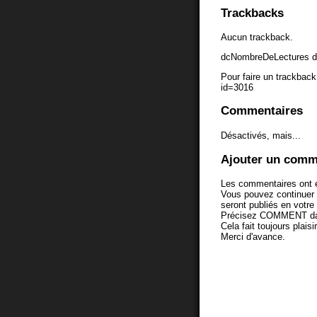
Trackbacks
Aucun trackback.
dcNombreDeLectures d
Pour faire un trackback 
id=3016
Commentaires
Désactivés, mais...
Ajouter un comm
Les commentaires ont é
Vous pouvez continuer
seront publiés en votr
Précisez COMMENT dans 
Cela fait toujours plaisi
Merci d'avance.