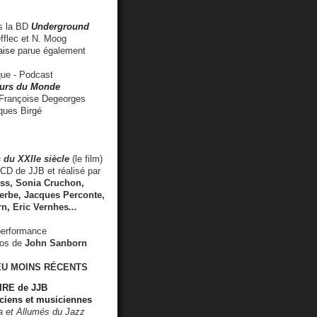
 la BD
Underground
fflec et N. Moog
aise
parue également
e - Podcast
rs du Monde
rançoise Degeorges
ues Birgé
 du XXIIe siècle
(le film)
CD de JJB et réalisé par
s, Sonia Cruchon,
rbe, Jacques Perconte,
rn
,
Eric Vernhes
...
performance
éos de
John Sanborn
EU MOINS RÉCENTS
RE de JJB
ciens et musiciennes
ra et Allumés du Jazz