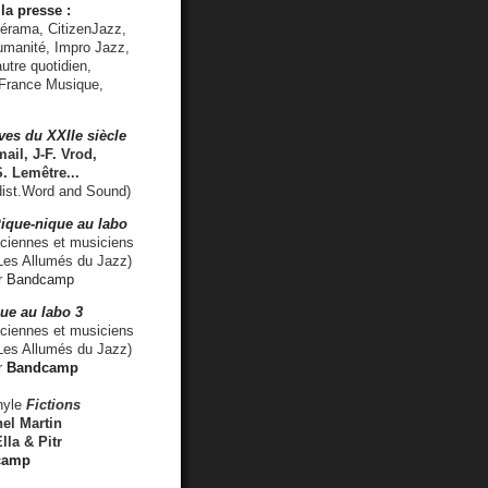
la presse :
lérama, CitizenJazz,
umanité, Impro Jazz,
utre quotidien,
 France Musique,
ves du XXIIe siècle
ail, J-F. Vrod,
S. Lemêtre
...
ist.Word and Sound)
ique-nique au labo
iennes et musiciens
es Allumés du Jazz)
r
Bandcamp
ue au labo 3
ciennes et musiciens
Les Allumés du Jazz)
r
Bandcamp
nyle
Fictions
el Martin
lla & Pitr
camp