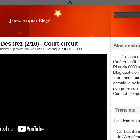
70
Jean-Jacques Birgé
Desprez (2/10) - Court-circuit
Blog général
ndredi 9 janvier 2015 à 00:29
::
Musique
::
#3016
::
rss
--- 21e année 
Créé en août 2
Plus de 6000 ar
Blog quotidien f
+ en miroir su
chronique solida
non je ne suis 
Contact:
jjbirg
Translate
Fast English tr
CD
Les dém
de l'Académi