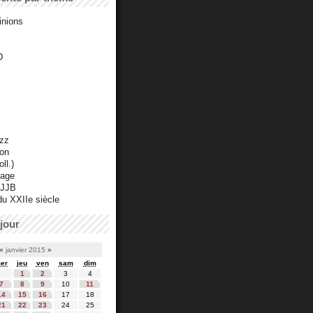
inions
D
azz
ton
ll.)
mage
 JJB
du XXIIe siècle
jour
«
janvier 2015
»
er
jeu
ven
sam
dim
1
2
3
4
7
8
9
10
11
14
15
16
17
18
21
22
23
24
25