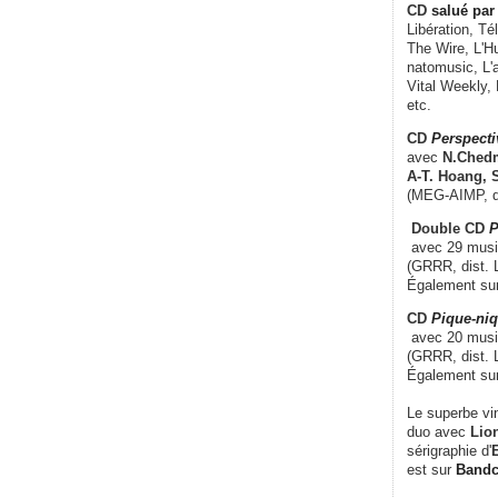
CD
salué par 
Libération, Té
The Wire, L'H
natomusic, L'a
Vital Weekly,
etc.
CD
Perspecti
avec
N.Chedm
A-T. Hoang, 
(MEG-AIMP, d
Double CD
P
avec 29 music
(GRRR, dist. L
Également su
CD
Pique-niq
avec 20 musi
(GRRR, dist. 
Également su
Le superbe vi
duo avec
Lion
sérigraphie d'
E
est sur
Band