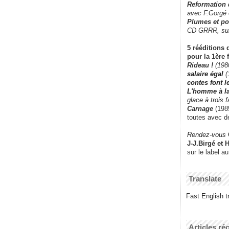
Reformation
avec F.Gorgé
Plumes et po
CD GRRR,
su
5 rééditions 
pour la 1ère 
Rideau !
(198
salaire égal
(
contes font 
L'homme à l
glace à trois 
Carnage
(1985
toutes avec d
Rendez-vous
J-J.Birgé et 
sur le label a
Translate
Fast English tr
Articles ré