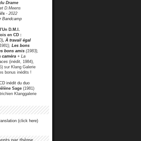
 du Drame
 et D.Meens
ils
- 2022
r Bandcamp
d'Un D.M.I.
fois en CD :
0)
,
À travail égal
1981),
Les bons
les bons amis
(1983),
a caméra
+ La
faces
(inédit, 1984),
) sur Klang Galerie
es bonus inédits !
CD inédit du duo
Hélène Sage
(1981)
utrichien Klanggalerie
anslation (click here)
cents par thème