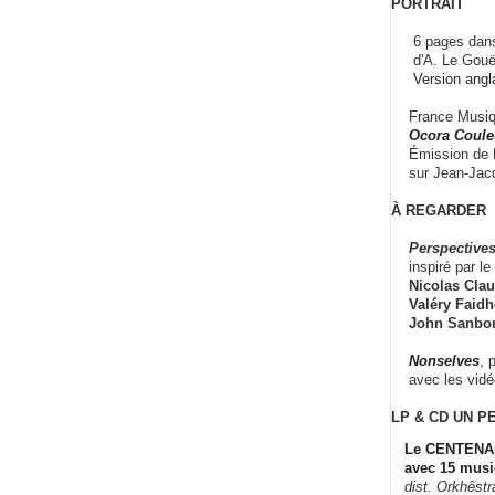
PORTRAIT
6 pages dans
d'A. Le Gouë
Version angl
France Musiqu
Ocora Couleu
Émission de F
sur Jean-Jacq
À REGARDER
Perspectives
inspiré par le 
Nicolas Claus
Valéry Faidhe
John Sanbo
Nonselves
, 
avec les vid
LP & CD
UN P
Le CENTENAI
avec 15 musi
dist. Orkhêst