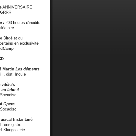
me ANNIVERSAIRE
s GRRR
e :
203 heures d'inédits
léatoire
e Birgé et du
ertains en exclusivité
ndCamp
CD
é
Martin
Les déments
 dist. Inouïe
nvité/e/s
 au labo 4
 Socadisc
l Opera
 Socadisc
sical Instantané
dit enregistré
el Klanggalerie