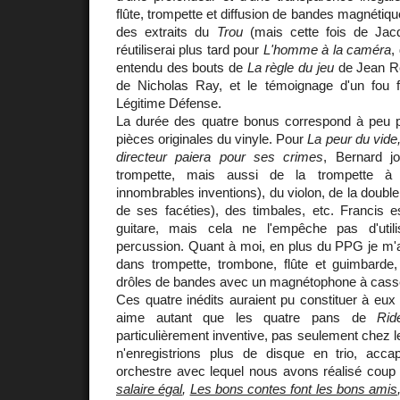
flûte, trompette et diffusion de bandes magnétiqu
des extraits du
Trou
(mais cette fois de Jac
réutiliserai plus tard pour
L'homme à la caméra
,
entendu des bouts de
La règle du jeu
de Jean R
de Nicholas Ray, et le témoignage d'un fou fu
Légitime Défense.
La durée des quatre bonus correspond à peu p
pièces originales du vinyle. Pour
La peur du vide
directeur paiera pour ses crimes
, Bernard j
trompette, mais aussi de la trompette 
innombrables inventions), du violon, de la doub
de ses facéties), des timbales, etc. Francis e
guitare, mais cela ne l'empêche pas d'util
percussion. Quant à moi, en plus du PPG je m'a
dans trompette, trombone, flûte et guimbarde, 
drôles de bandes avec un magnétophone à casse
Ces quatre inédits auraient pu constituer à eux
aime autant que les quatre pans de
Rid
particulièrement inventive, pas seulement chez
n'enregistrions plus de disque en trio, acc
orchestre avec lequel nous avons réalisé cou
salaire égal
,
Les bons contes font les bons amis