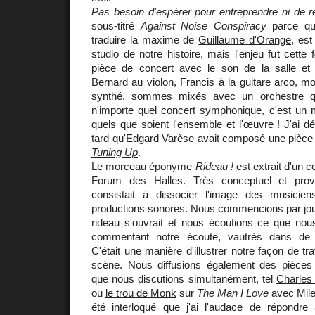
Pas besoin d'espérer pour entreprendre ni de r
sous-titré
Against Noise Conspiracy
parce que
traduire la maxime de
Guillaume d'Orange
, es
studio de notre histoire, mais l'enjeu fut cette
pièce de concert avec le son de la salle et
Bernard au violon, Francis à la guitare arco, 
synthé, sommes mixés avec un orchestre qu
n'importe quel concert symphonique, c'est un 
quels que soient l'ensemble et l'œuvre ! J'ai 
tard qu'
Edgard Varèse
avait composé une pièce su
Tuning Up
.
Le morceau éponyme
Rideau !
est extrait d'un 
Forum des Halles. Très conceptuel et prov
consistait à dissocier l'image des musicie
productions sonores. Nous commencions par joue
rideau s'ouvrait et nous écoutions ce que nous
commentant notre écoute, vautrés dans de co
C'était une manière d'illustrer notre façon de tra
scène. Nous diffusions également des pièces
que nous discutions simultanément, tel
Charles
ou
le trou de Monk
sur
The Man I Love
avec Mile
été interloqué que j'ai l'audace de répondr