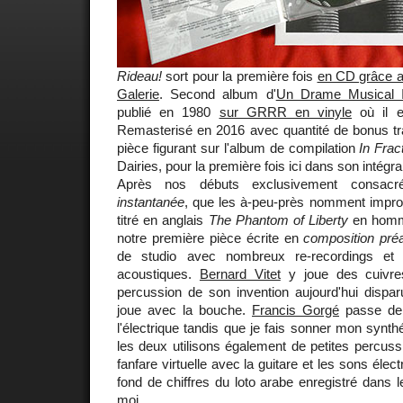
Rideau!
sort pour la première fois
en CD grâce au
Galerie
. Second album d'
Un Drame Musical I
publié en 1980
sur GRRR en vinyle
où il es
Remasterisé en 2016 avec quantité de bonus tra
pièce figurant sur l'album de compilation
In Frac
Dairies, pour la première fois ici dans son intégral
Après nos débuts exclusivement consa
instantanée
, que les à-peu-près nomment impro
titré en anglais
The Phantom of Liberty
en homma
notre première pièce écrite en
composition préa
de studio avec nombreux re-recordings et m
acoustiques.
Bernard Vitet
y joue des cuivre
percussion de son invention aujourd'hui dispar
joue avec la bouche.
Francis Gorgé
passe de 
l'électrique tandis que je fais sonner mon synth
les deux utilisons également de petites percussi
fanfare virtuelle avec la guitare et les sons élec
fond de chiffres du loto arabe enregistré dans 
moi.