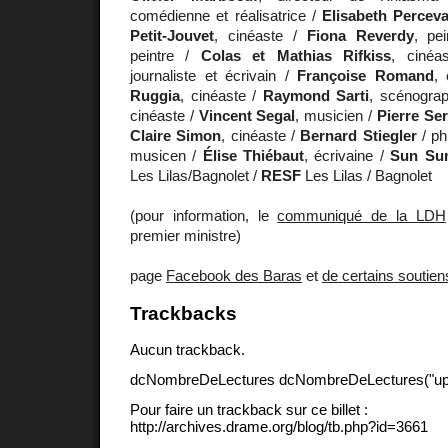
comédienne et réalisatrice /
Elisabeth Perceva
Petit-Jouvet
, cinéaste /
Fiona Reverdy
, pe
peintre /
Colas et Mathias Rifkiss
, cinéa
journaliste et écrivain /
Françoise Romand
,
Ruggia
, cinéaste /
Raymond Sarti
, scénogra
cinéaste /
Vincent Segal
, musicien /
Pierre Se
Claire Simon
, cinéaste /
Bernard Stiegler
/ ph
musicen /
Élise Thiébaut
, écrivaine /
Sun Sun
Les Lilas/Bagnolet /
RESF
Les Lilas / Bagnolet
(pour information, le
communiqué de la LDH
premier ministre)
page
Facebook des Baras
et
de certains soutien
Trackbacks
Aucun trackback.
dcNombreDeLectures dcNombreDeLectures("upd
Pour faire un trackback sur ce billet :
http://archives.drame.org/blog/tb.php?id=3661