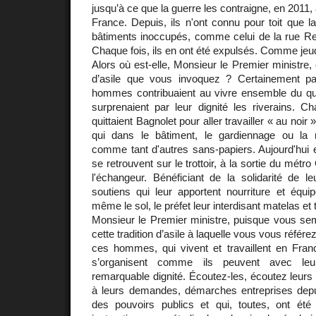
jusqu’à ce que la guerre les contraigne, en 2011, à
France. Depuis, ils n'ont connu pour toit que 
bâtiments inoccupés, comme celui de la rue Re
Chaque fois, ils en ont été expulsés. Comme jeud
Alors où est-elle, Monsieur le Premier ministre, c
d’asile que vous invoquez ? Certainement p
hommes contribuaient au vivre ensemble du quar
surprenaient par leur dignité les riverains. C
quittaient Bagnolet pour aller travailler « au noir 
qui dans le bâtiment, le gardiennage ou la re
comme tant d'autres sans-papiers. Aujourd'hu
se retrouvent sur le trottoir, à la sortie du métro
l'échangeur. Bénéficiant de la solidarité de l
soutiens qui leur apportent nourriture et équi
même le sol, le préfet leur interdisant matelas et 
Monsieur le Premier ministre, puisque vous sem
cette tradition d’asile à laquelle vous vous réf
ces hommes, qui vivent et travaillent en Fra
s’organisent comme ils peuvent avec leu
remarquable dignité. Écoutez-les, écoutez leurs 
à leurs demandes, démarches entreprises dep
des pouvoirs publics et qui, toutes, ont ét