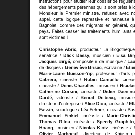
instructions pour étudier leur dossier de régulari
des hébergements pérennes qu’ils sont prêts à lo
Monsieur le Premier ministre, refusez avec no
appel, cette logique répressive et haineuse 
Bagnolet, comme des migrants en général, qui 
pays. Faites cesser les traitements humiliants 
sont victimes !
Christophe Abric
, producteur La Blogothèqu
sénatrice /
Blick Bassy
, musicien /
Elsa Bir
Jacques Birgé
, compositeur de musique /
Lau
de disques /
Geneviève Brisac
, écrivaine /
Éti
Marie-Laure Buisson-Yip
, professeur d’arts 
Cabrera
, cinéaste /
Robin Campillo
, cinéa
cinéaste /
Denis Charolles
, musicien /
Nicola
Catherine Corsini
, cinéaste /
Didier Daeninc
Dardé
, vidéaste /
Benoit Delbecq
, musici
directeur d'entreprise /
Alice Diop
, cinéaste /
Ell
Fassin
, sociologue /
Léa Fehner
, cinéaste /
Pas
Emmanuel Finkiel
, cinéaste /
Marie-Christi
Thomas Gilou
, cinéaste /
Speedy Graphito
Hoang
, musicien /
Nicolas Klotz
, cinéaste /
Olivier Marboeuf
, directeur de Khiasm