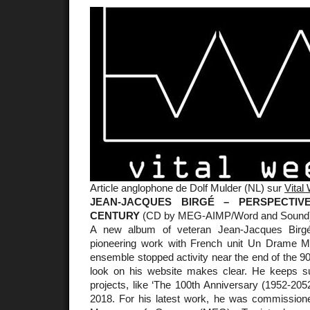
Article anglophone de Dolf Mulder (NL) sur
Vital
JEAN-JACQUES BIRGÉ – PERSPECTIV
CENTURY
(CD by MEG-AIMP/Word and Sound
A new album of veteran Jean-Jacques Birgé
pioneering work with French unit Un Drame Mu
ensemble stopped activity near the end of the 90s
look on his website makes clear. He keeps su
projects, like ‘The 100th Anniversary (1952-2052
2018. For his latest work, he was commission