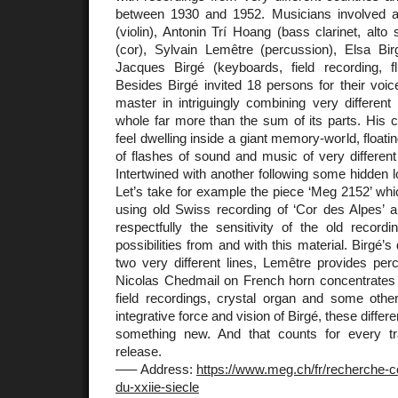
between 1930 and 1952. Musicians involved a
(violin), Antonin Trí Hoang (bass clarinet, alto
(cor), Sylvain Lemêtre (percussion), Elsa Bi
Jacques Birgé (keyboards, field recording, flu
Besides Birgé invited 18 persons for their voi
master in intriguingly combining very different
whole far more than the sum of its parts. His 
feel dwelling inside a giant memory-world, float
of flashes of sound and music of very different 
Intertwined with another following some hidden 
Let’s take for example the piece ‘Meg 2152’ whi
using old Swiss recording of ‘Cor des Alpes’ 
respectfully the sensitivity of the old record
possibilities from and with this material. Birgé’
two very different lines, Lemêtre provides per
Nicolas Chedmail on French horn concentrates
field recordings, crystal organ and some other
integrative force and vision of Birgé, these differe
something new. And that counts for every tr
release.
––– Address:
https://www.meg.ch/fr/recherche-co
du-xxiie-siecle