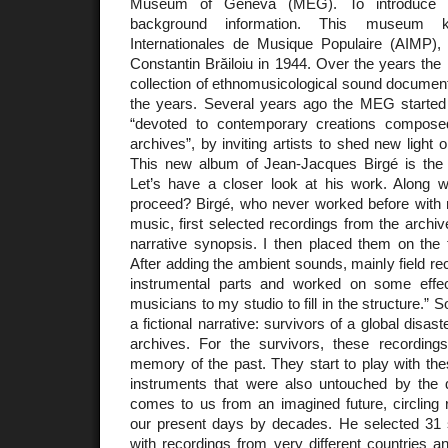
Museum of Geneva (MEG). To introduce t
background information. This museum 
Internationales de Musique Populaire (AIMP)
Constantin Brăiloiu in 1944. Over the years t
collection of ethnomusicological sound documen
the years. Several years ago the MEG started 
“devoted to contemporary creations compos
archives”, by inviting artists to shed new light 
This new album of Jean-Jacques Birgé is the fift
Let’s have a closer look at his work. Along 
proceed? Birgé, who never worked before with re
music, first selected recordings from the archi
narrative synopsis. I then placed them on the 
After adding the ambient sounds, mainly field re
instrumental parts and worked on some effect
musicians to my studio to fill in the structure.” S
a fictional narrative: survivors of a global disas
archives. For the survivors, these recording
memory of the past. They start to play with th
instruments that were also untouched by the 
comes to us from an imagined future, circling 
our present days by decades. He selected 31 
with recordings from very different countries an